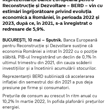
Reconstrucție și Dezvoltare – BERD – vin cu
estimări îngrijorătoare privind evoluția
economică a României, în perioada 2022 și
2023, după ce, în 2021, s-a înregistrat o
redresare de 5,9%.
BUCUREȘTI, 10 mai – Sputnik.
Banca Europeană
pentru Reconstrucție și Dezvoltare susține că
economia României a intrat în 2022 cu o poziție
slăbită, PIB-ul înregistrând un declin de 0,1% în
ultimul trimestru din 2021, din cauza scăderii
investițiilor și a încetinirii acumulării stocurilor.
Reprezentanții BERD subliniază că accelerarea
inflaţiei din semestrul doi din 2021 a pus deja
presiune pe firme şi consumatori.
Preţurile de consum au crescut în ritm anual cu
10,2% în martie 2022, în pofida plafonării preţurilor
energiei.