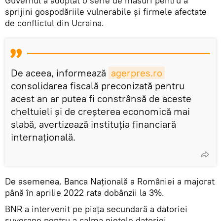
Guvernul a adoptat o serie de măsuri pentru a
sprijini gospodăriile vulnerabile şi firmele afectate
de conflictul din Ucraina.
De aceea, informează
agerpres.ro
consolidarea fiscală preconizată pentru
acest an ar putea fi constrânsă de aceste
cheltuieli şi de creşterea economică mai
slabă, avertizează instituţia financiară
internaţională.
De asemenea, Banca Națională a României a majorat
până în aprilie 2022 rata dobânzii la 3%.
BNR a intervenit pe piaţa secundară a datoriei
suverane pentru a calma pieţele datoriei.