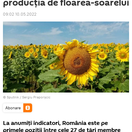
producția de floarea-soarelui
09:02 10.05.2022
© Sputnik / Sergiu Praporșcic
Abonare
La anumiți indicatori, România este pe
primele poziții între cele 27 de țări membre