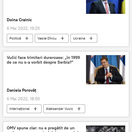
Doina Crainic
6 Mai 2022, 19:25
Politică
Vasile Dîncu
Ucraina
Situatia din Ucraina
Români
Vučić face trimiteri dureroase: „în 1999
de ce nu s-a vorbit despre Serbia?”
Daniela Porovăț
6 Mai 2022, 18:50
Internaţional
Aleksandar Vucic
Serbia
Kosovo
Bosnia și Herțegovina
OMV spune clar: nu e pregătit de un