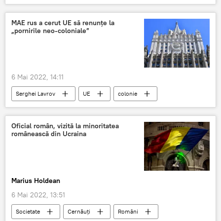
Republica Moldova
Macedonia
Muntenegru
MAE rus a cerut UE să renunțe la
„pornirile neo-coloniale”
6 Mai 2022, 14:11
Serghei Lavrov
UE
colonie
Oficial român, vizită la minoritatea
românească din Ucraina
Marius Holdean
6 Mai 2022, 13:51
Societate
Cernăuți
Români