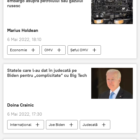
embargo asupra petrolului sau gazului
rusesc
Marius Holdean
6 Mai 2022, 18:10
Economie
OMV
Șeful OMV
gaz natural
Embargo
Sancțiuni
UE
Rusia
Statele care l-au dat în judecată pe
Biden pentru „complicitate” cu Big Tech
Doina Crainic
6 Mai 2022, 17:30
Internaţional
Joe Biden
Judecată
Procurori