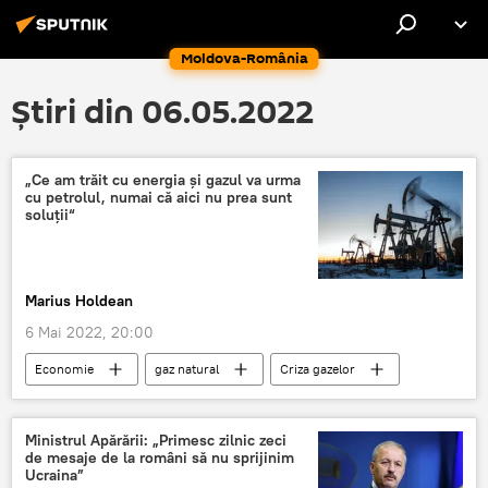
Moldova-România
Știri din 06.05.2022
„Ce am trăit cu energia şi gazul va urma
cu petrolul, numai că aici nu prea sunt
soluţii“
Marius Holdean
6 Mai 2022, 20:00
Economie
gaz natural
Criza gazelor
România
import
Rusia
Situatia din Ucraina
Ministrul Apărării: „Primesc zilnic zeci
de mesaje de la români să nu sprijinim
Ucraina”