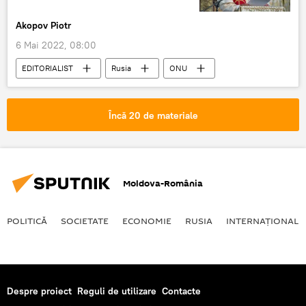
Akopov Piotr
6 Mai 2022, 08:00
EDITORIALIST
Rusia
ONU
Papa Francisc
Încă 20 de materiale
Moldova-România
POLITICĂ
SOCIETATE
ECONOMIE
RUSIA
INTERNAŢIONAL
Despre proiect
Reguli de utilizare
Contacte