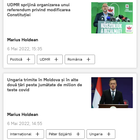
UDMR sprijină organizarea unui
referendum privind modificarea
Constituției
Marius Holdean
6 Mai 2022, 15:35
Politică
UDMR
România
Constituție
Klement Hunor
Ungaria trimite în Moldova și în alte
două țări peste jumătate de milion de
teste covid
Marius Holdean
6 Mai 2022, 14:55
Internaţional
Péter Szijjártó
Ungaria