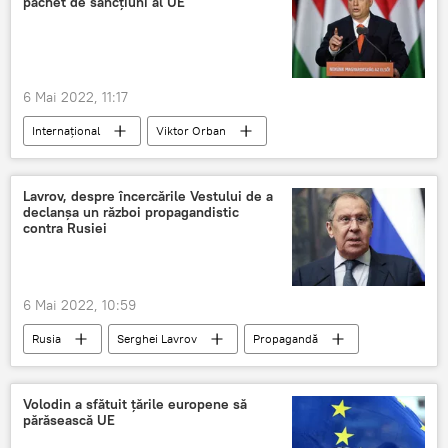
pachet de sancțiuni al UE
6 Mai 2022, 11:17
Internaţional
Viktor Orban
Sancțiuni
Rusia
Patriarhul Kirill
Lavrov, despre încercările Vestului de a
declanșa un război propagandistic
contra Rusiei
6 Mai 2022, 10:59
Rusia
Serghei Lavrov
Propagandă
Rusia
Occident
Volodin a sfătuit țările europene să
părăsească UE