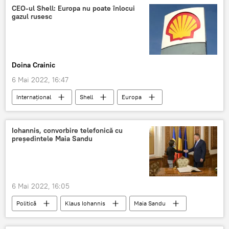
CEO-ul Shell: Europa nu poate înlocui
gazul rusesc
Doina Crainic
6 Mai 2022, 16:47
Internaţional
Shell
Europa
gaz natural
Gaz lichefiat
Criza gazelor
Rusia
UE
Iohannis, convorbire telefonică cu
președintele Maia Sandu
6 Mai 2022, 16:05
Politică
Klaus Iohannis
Maia Sandu
Republica Moldova
convorbiri telefonice