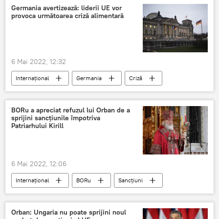
Germania avertizează: liderii UE vor
provoca următoarea criză alimentară
6 Mai 2022, 12:32
Internaţional
Germania
Criză
Economie
Sancțiuni
Situatia din Ucraina
BORu a apreciat refuzul lui Orban de a
sprijini sancțiunile împotriva
Patriarhului Kirill
6 Mai 2022, 12:06
Internaţional
BORu
Sancțiuni
Viktor Orban
Orban: Ungaria nu poate sprijini noul