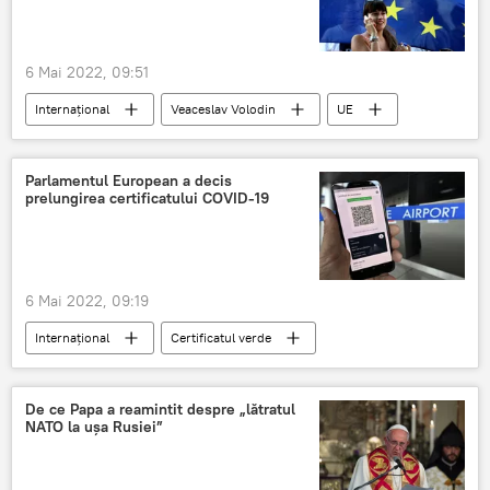
6 Mai 2022, 09:51
Internaţional
Veaceslav Volodin
UE
Suveranitate
ieșire din ue
Parlamentul European a decis
prelungirea certificatului COVID-19
6 Mai 2022, 09:19
Internaţional
Certificatul verde
Certificatul european COVID-19
UE
COVID-19
De ce Papa a reamintit despre „lătratul
NATO la ușa Rusiei”