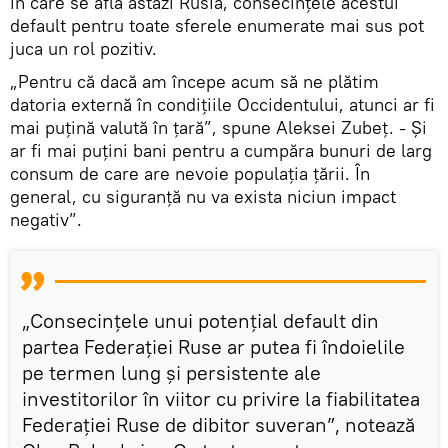
în care se află astăzi Rusia, consecințele acestui
default pentru toate sferele enumerate mai sus pot
juca un rol pozitiv.
„Pentru că dacă am începe acum să ne plătim
datoria externă în condițiile Occidentului, atunci ar fi
mai puțină valută în țară”, spune Aleksei Zubeț. - Și
ar fi mai puțini bani pentru a cumpăra bunuri de larg
consum de care are nevoie populația țării. În
general, cu siguranță nu va exista niciun impact
negativ”.
„Consecințele unui potențial default din
partea Federației Ruse ar putea fi îndoielile
pe termen lung și persistente ale
investitorilor în viitor cu privire la fiabilitatea
Federației Ruse de dibitor suveran”, notează