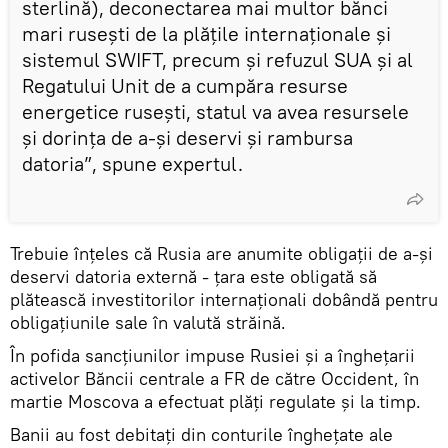
sterlină), deconectarea mai multor bănci
mari rusești de la plățile internaționale și
sistemul SWIFT, precum și refuzul SUA și al
Regatului Unit de a cumpăra resurse
energetice rusești, statul va avea resursele
și dorința de a-și deservi și rambursa
datoria”, spune expertul.
Trebuie înțeles că Rusia are anumite obligații de a-și
deservi datoria externă - țara este obligată să
plătească investitorilor internaționali dobândă pentru
obligațiunile sale în valută străină.
În pofida sancțiunilor impuse Rusiei și a înghețarii
activelor Băncii centrale a FR de către Occident, în
martie Moscova a efectuat plăți regulate și la timp.
Banii au fost debitați din conturile înghețate ale