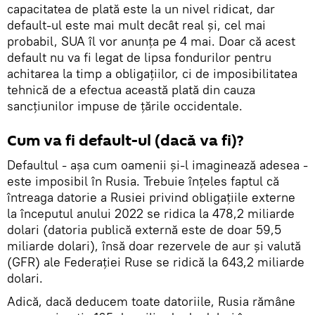
capacitatea de plată este la un nivel ridicat, dar
default-ul este mai mult decât real și, cel mai
probabil, SUA îl vor anunța pe 4 mai. Doar că acest
default nu va fi legat de lipsa fondurilor pentru
achitarea la timp a obligațiilor, ci de imposibilitatea
tehnică de a efectua această plată din cauza
sancțiunilor impuse de țările occidentale.
Cum va fi default-ul (dacă va fi)?
Defaultul - așa cum oamenii și-l imaginează adesea -
este imposibil în Rusia. Trebuie înțeles faptul că
întreaga datorie a Rusiei privind obligațiile externe
la începutul anului 2022 se ridica la 478,2 miliarde
dolari (datoria publică externă este de doar 59,5
miliarde dolari), însă doar rezervele de aur și valută
(GFR) ale Federației Ruse se ridică la 643,2 miliarde
dolari.
Adică, dacă deducem toate datoriile, Rusia rămâne