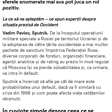
sferele enumerate mai sus pot juca un rol
pozitiv.
La ce să ne așteptăm – ce spun experții despre
situația prezisă de Occident
Vadim Pavlov, Sputnik.
De la începutul operațiunii
militare speciale a Rusiei pe teritoriul Ucrainei și de
la adoptarea de către țările occidentale a mai multor
pachete de sancțiuni împotriva Federației Ruse,
diverse corporații de fonduri, organizații financiare,
agenții analitice și de rating au prezis în mod regulat
că Moscova își va pierde solvabilitatea și, ca urmare,
va intra în default.
Sputnik a încercat să afle pe cât de mare este
probabilitatea unui default, dacă va fi similară cu
criza din 1998 și cum poate afecta viața cetățenilor
obișnuiți.
În cuvinte simple despre ceea ce se