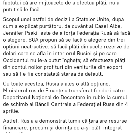
faptului că are mijloacele de a efectua plăți, nu a
putut să le facă.
Scopul unei astfel de decizii a Statelor Unite, după
cum a explicat purtătorul de cuvânt al Casei Albe,
Jennifer Psaki, este de a forța Federația Rusă să facă
o alegere. SUA propun să se facă o alegere din trei
opțiuni neatractive: să facă plăți din acele rezerve de
dolari care se află în interiorul Rusiei și pe care
Occidentul nu le-a putut îngheța; să efectueze plăți
din contul noilor profituri din veniturile din export
sau să fie fie constatată starea de default.
Cu toate acestea, Rusia a ales o altă opțiune.
Ministerul rus de Finanțe a transferat fonduri către
Depozitarul Național de Decontare în ruble la cursul
de schimb al Băncii Centrale a Federației Ruse din 4
aprilie.
Astfel, Rusia a demonstrat lumii că țara are resurse
financiare, precum și dorința de a-și plăti integral