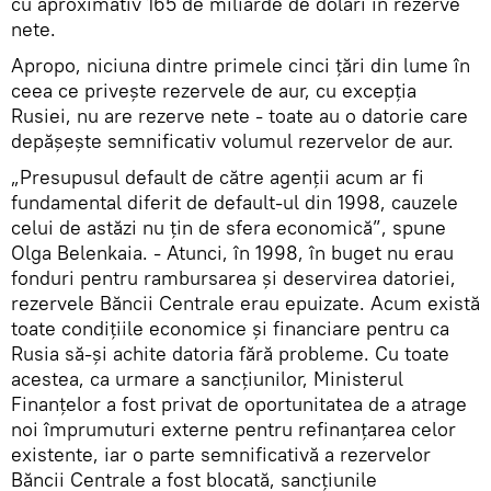
cu aproximativ 165 de miliarde de dolari în rezerve
nete.
Apropo, niciuna dintre primele cinci țări din lume în
ceea ce privește rezervele de aur, cu excepția
Rusiei, nu are rezerve nete - toate au o datorie care
depășește semnificativ volumul rezervelor de aur.
„Presupusul default de către agenții acum ar fi
fundamental diferit de default-ul din 1998, cauzele
celui de astăzi nu țin de sfera economică”, spune
Olga Belenkaia. - Atunci, în 1998, în buget nu erau
fonduri pentru rambursarea și deservirea datoriei,
rezervele Băncii Centrale erau epuizate. Acum există
toate condițiile economice și financiare pentru ca
Rusia să-și achite datoria fără probleme. Cu toate
acestea, ca urmare a sancțiunilor, Ministerul
Finanțelor a fost privat de oportunitatea de a atrage
noi împrumuturi externe pentru refinanțarea celor
existente, iar o parte semnificativă a rezervelor
Băncii Centrale a fost blocată, sancțiunile