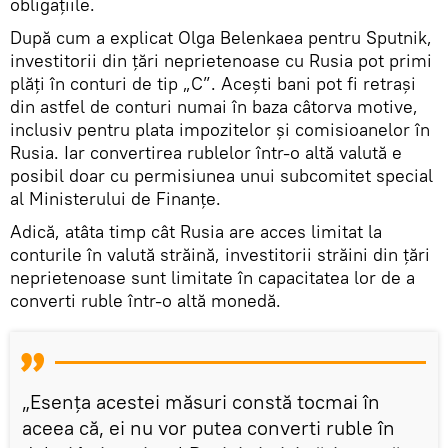
obligațiile.
După cum a explicat Olga Belenkaea pentru Sputnik,
investitorii din țări neprietenoase cu Rusia pot primi
plăți în conturi de tip „C”. Acești bani pot fi retrași
din astfel de conturi numai în baza câtorva motive,
inclusiv pentru plata impozitelor și comisioanelor în
Rusia. Iar convertirea rublelor într-o altă valută e
posibil doar cu permisiunea unui subcomitet special
al Ministerului de Finanțe.
Adică, atâta timp cât Rusia are acces limitat la
conturile în valută străină, investitorii străini din țări
neprietenoase sunt limitate în capacitatea lor de a
converti ruble într-o altă monedă.
„Esența acestei măsuri constă tocmai în
aceea că, ei nu vor putea converti ruble în