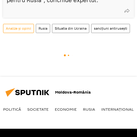
Analize și opinii
Rusia
Situatia din Ucraina
sancțiuni antirusești
Moldova-România
POLITICĂ
SOCIETATE
ECONOMIE
RUSIA
INTERNAŢIONAL