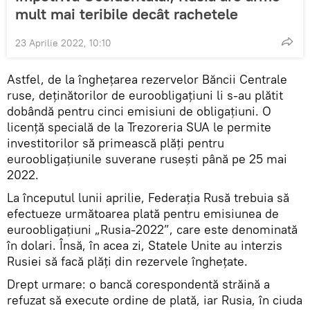
mult mai teribile decât rachetele
23 Aprilie 2022, 10:10
Astfel, de la înghețarea rezervelor Băncii Centrale
ruse, deținătorilor de euroobligațiuni li s-au plătit
dobândă pentru cinci emisiuni de obligațiuni. O
licență specială de la Trezoreria SUA le permite
investitorilor să primească plăți pentru
euroobligațiunile suverane rusești până pe 25 mai
2022.
La începutul lunii aprilie, Federația Rusă trebuia să
efectueze următoarea plată pentru emisiunea de
euroobligațiuni „Rusia-2022”, care este denominată
în dolari. Însă, în acea zi, Statele Unite au interzis
Rusiei să facă plăți din rezervele înghețate.
Drept urmare: o bancă corespondentă străină a
refuzat să execute ordine de plată, iar Rusia, în ciuda