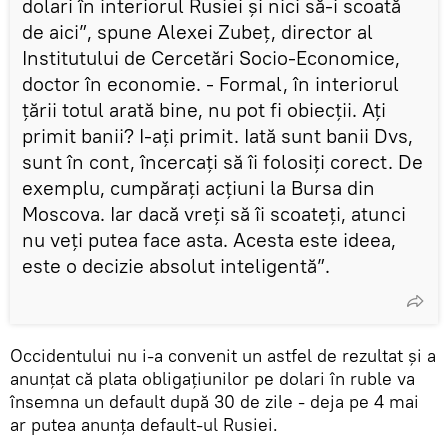
dolari în interiorul Rusiei și nici să-i scoată
de aici”, spune Alexei Zubeț, director al
Institutului de Cercetări Socio-Economice,
doctor în economie. - Formal, în interiorul
țării totul arată bine, nu pot fi obiecții. Ați
primit banii? I-ați primit. Iată sunt banii Dvs,
sunt în cont, încercați să îi folosiți corect. De
exemplu, cumpărați acțiuni la Bursa din
Moscova. Iar dacă vreți să îi scoateți, atunci
nu veți putea face asta. Acesta este ideea,
este o decizie absolut inteligentă”.
Occidentului nu i-a convenit un astfel de rezultat și a
anunțat că plata obligațiunilor pe dolari în ruble va
însemna un default după 30 de zile - deja pe 4 mai
ar putea anunța default-ul Rusiei.