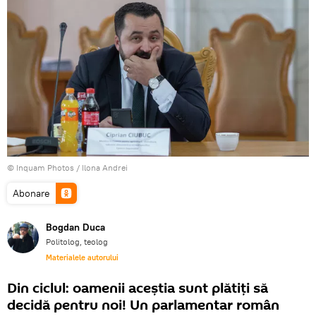
© Inquam Photos / Ilona Andrei
Abonare
Bogdan Duca
Politolog, teolog
Materialele autorului
Din ciclul: oamenii aceștia sunt plătiți să
decidă pentru noi! Un parlamentar român