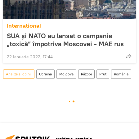
Internaţional
SUA și NATO au lansat o campanie
„toxică” împotriva Moscovei - MAE rus
22 Ianuarie 2022, 17:44
Analize și opinii
Ucraina
Moldova
Război
Prut
România
Moldova-România