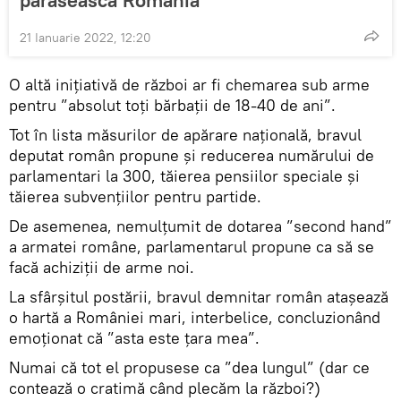
21 Ianuarie 2022, 12:20
O altă inițiativă de război ar fi chemarea sub arme
pentru ”absolut toți bărbații de 18-40 de ani”.
Tot în lista măsurilor de apărare națională, bravul
deputat român propune și reducerea numărului de
parlamentari la 300, tăierea pensiilor speciale și
tăierea subvențiilor pentru partide.
De asemenea, nemulțumit de dotarea ”second hand”
a armatei române, parlamentarul propune ca să se
facă achiziții de arme noi.
La sfârșitul postării, bravul demnitar român atașează
o hartă a României mari, interbelice, concluzionând
emoționat că ”asta este țara mea”.
Numai că tot el propusese ca ”dea lungul” (dar ce
contează o cratimă când plecăm la război?)