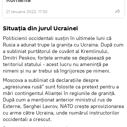
21 Ianuarie 2022, 17:50
Situația din jurul Ucrainei
Politicienii occidentali susțin în ultimele luni că
Rusia a adunat trupe la granița cu Ucraina. După cum
a subliniat purtătorul de cuvânt al Kremlinului,
Dmitri Peskov, forțele armate se deplasează pe
teritoriul statului - acest lucru nu amenință pe
nimeni și nu ar trebui să îngrijoreze pe nimeni.
Moscova a subliniat că declaraţiile despre
„agresiunea rusă” sunt folosite ca pretext pentru a
mări contingentul Alianţei în regiunile de graniţă.
După cum a menționat anterior ministrul rus de
Externe, Serghei Lavrov, NATO crește aprovizionarea
cu arme către Ucraina, unde numărul instructorilor
occidentali a crescut.