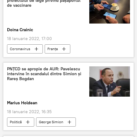
proiectului de lege privind paşaportul
de vaccinare
Doina Crainic
18 Ianuarie 2022, 17:00
Coronavirus
Franța
Certificat de vaccinare
PNȚCD se apropie de AUR: Pavelescu
intervine în scandalul dintre Simion și
Rareș Bogdan
Marius Holdean
18 Ianuarie 2022, 16:35
Politică
George Simion
Rareș Bogdan
Aurelian Pavelescu