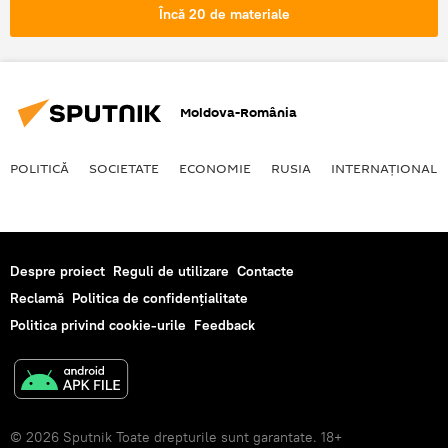
Încă 20 de materiale
Moldova-România
POLITICĂ
SOCIETATE
ECONOMIE
RUSIA
INTERNAŢIONAL
Despre proiect
Reguli de utilizare
Contacte
Reclamă
Politica de confidențialitate
Politica privind cookie-urile
Feedback
© 2026 Sputnik Toate drepturile sunt garantate. 18+