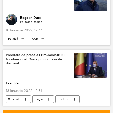
Bogdan Duca
Politolog, teolog
18 Ianuarie 2022, 12:44
Politică
CCR
Precizare de presă a Prim-ministrului
Nicolae-Ionel Ciucă privind teza de
doctorat
Evan Răutu
18 Ianuarie 2022, 12:31
Societate
plagiat
doctorat
Nicolae Ciucă