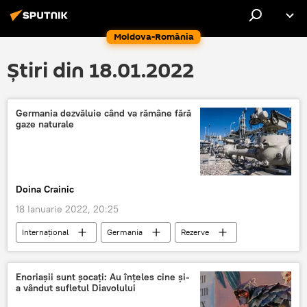
Moldova-România
Știri din 18.01.2022
Germania dezvăluie când va rămâne fără
gaze naturale
Doina Crainic
18 Ianuarie 2022, 20:25
Internaţional
Germania
Rezerve
gaz natural
Enoriașii sunt șocați: Au înțeles cine și-
a vândut sufletul Diavolului