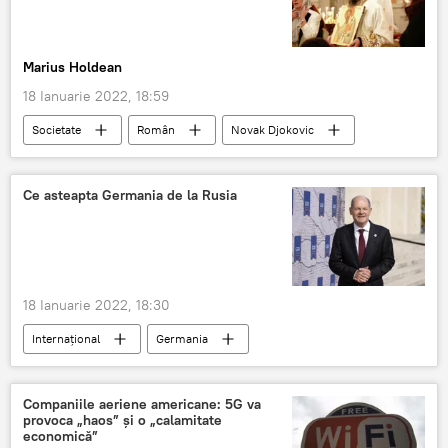
Marius Holdean
18 Ianuarie 2022, 18:59
Societate
Român
Novak Djokovic
Episcopul Macarie al Europei de Nord
Ce asteapta Germania de la Rusia
18 Ianuarie 2022, 18:30
Internaţional
Germania
Hans-Olaf Henkel
Rusia
Companiile aeriene americane: 5G va
provoca „haos” şi o „calamitate
economică”