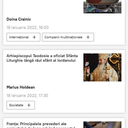
Doina Crainic
18 Ianuarie 2022, 18:00
Internaţional
Companii multinaționale
5G
Wi-Fi
Arhiepiscopul Teodosie a oficiat Sfânta
Liturghie lângă râul sfânt al Iordanului
Marius Holdean
18 Ianuarie 2022, 17:30
Societate
Arhiepiscopul Tomisului, ÎPS Teodosie
Franţa: Principalele prevederi ale