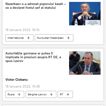
PNȚCD
AUR
Nazarbaev s-a adresat poporului kazah –
ce a declarat fostul șef al statului
18 Ianuarie 2022, 16:10
Internaţional
Nursultan Nazarbaev
Situația din Kazahstan
Autoritățile germane ar putea fi
implicate în presiuni asupra RT DE, a
spus Lavrov
Victor Ciobanu
18 Ianuarie 2022, 15:45
Rusia
Serghei Lavrov
RT
Rusia