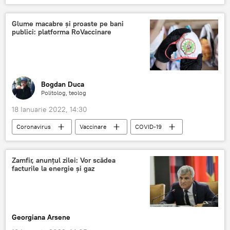
Gheorghe Piperea
Glume macabre și proaste pe bani
publici: platforma RoVaccinare
Bogdan Duca
Politolog, teolog
18 Ianuarie 2022, 14:30
Coronavirus
Vaccinare
COVID-19
Zamfir, anunțul zilei: Vor scădea
facturile la energie și gaz
Georgiana Arsene