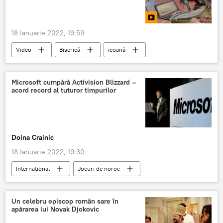
18 Ianuarie 2022, 19:59
Video
Biserică
icoană
Chișinău
Microsoft cumpără Activision Blizzard –
acord record al tuturor timpurilor
Doina Crainic
18 Ianuarie 2022, 19:30
Internaţional
Jocuri de noroc
Achiziții
Microsoft
Un celebru episcop român sare în
apărarea lui Novak Djokovic