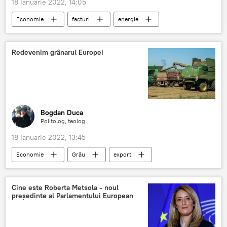
18 Ianuarie 2022, 14:05
Economie
facturi
energie
gaz natural
România
Redevenim grânarul Europei
Bogdan Duca
Politolog, teolog
18 Ianuarie 2022, 13:45
Economie
Grâu
export
România
Cine este Roberta Metsola - noul
președinte al Parlamentului European