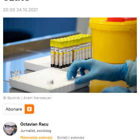
20:00 24.10.2021
© Sputnik / Aram Nersesyan
Abonare
Octavian Racu
Jurnalist, sociolog
Materialele autorului
Scrieți-i autorului