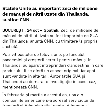
Statele Unite au important zeci de milioane
de mănuși de nitril uzate din Thailanda,
susține CNN.
BUCUREȘTI, 24 oct – Sputnik
. Zeci de milioane de
mănuși de nitril utilizate au fost importate de SUA
din Thailanda, anunță CNN, cu trimitere la propria
anchetă.
Potrivit postului de televiziune, pe fundalul
pandemiei și creșterii cererii pentru mănuși în
Thailanda, au apărut întreprinderi clandestine în care
produsului li se oferă un aspect original, iar apoi
sunt vândute în alte țări. Autoritățile SUA și
Thailandei au demarat o investigație în acest caz,
menționează CNN.
În februarie și martie a acestui an, una din
companiile americane s-a adresat serviciului de
frontieră și Administrației pentru Alimente și