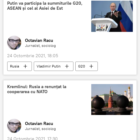
Putin va participa la summiturile G20,
ASEAN și cel al Asiei de Est
Octavian Racu
Jurnalist, sociolog
24 Octombrie 2021, 18:05
Rusia
Vladimir Putin
G20
ASEAN
Kremlinul: Rusia a renunțat la
cooperarea cu NATO
Octavian Racu
Jurnalist, sociolog
24 Octombrie 2021, 17:30