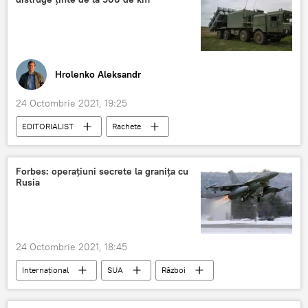
Hrolenko Aleksandr
24 Octombrie 2021, 19:25
EDITORIALIST
Rachete
Sistemul de apărare antiaeriană
Forbes: operațiuni secrete la granița cu
Rusia
24 Octombrie 2021, 18:45
Internaţional
SUA
Război
avioane de luptă
F-16
Rusia