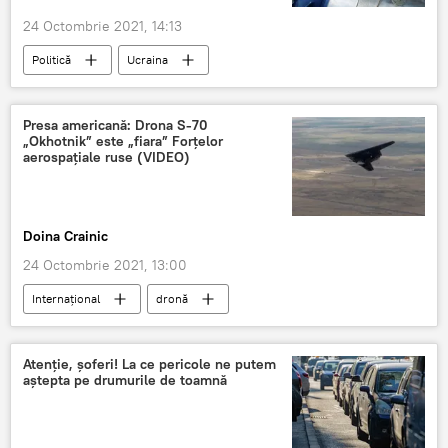
24 Octombrie 2021, 14:13
Politică
Ucraina
Presa americană: Drona S-70
„Okhotnik” este „fiara” Forțelor
aerospațiale ruse (VIDEO)
Doina Crainic
24 Octombrie 2021, 13:00
Internaţional
dronă
Atenție, șoferi! La ce pericole ne putem
aștepta pe drumurile de toamnă