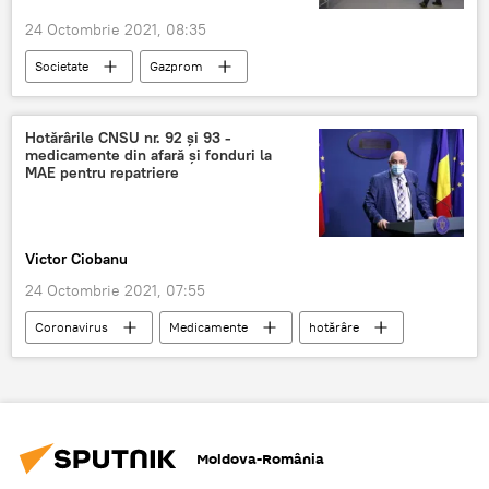
24 Octombrie 2021, 08:35
Societate
Gazprom
Republica Moldova
Rusia
Criza gazelor
Hotărârile CNSU nr. 92 și 93 -
medicamente din afară și fonduri la
MAE pentru repatriere
Victor Ciobanu
24 Octombrie 2021, 07:55
Coronavirus
Medicamente
hotărâre
repatriere
COVID-19
CNSU
România
Moldova-România