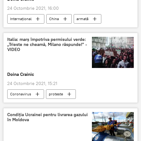
24 Octombrie 2021, 16:00
Internaţional
China
armată
bancheri
Rusia
Italia: marş împotriva permisului verde:
„Trieste ne cheamă, Milano răspunde!” -
VIDEO
Doina Crainic
24 Octombrie 2021, 15:21
Coronavirus
proteste
Certificat de vaccinare
Condiția Ucrainei pentru livrarea gazului
în Moldova