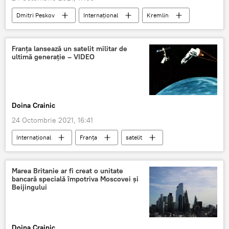
Dmitri Peskov
Internaţional
Kremlin
Franţa lansează un satelit militar de
ultimă generație – VIDEO
Doina Crainic
24 Octombrie 2021, 16:41
Internaţional
Franța
satelit
militar
Marea Britanie ar fi creat o unitate
bancară specială împotriva Moscovei și
Beijingului
Doina Crainic