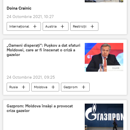
Doina Crainic
24 Octombrie 2021, 10:27
Internaţional
Austria
Restricții
Vaccinare
COVID-19
Lockdown
„Oameni disperați”: Pușkov a dat sfaturi
Moldovei, care ar fi înscenat o criză a
gazelor
24 Octombrie 2021, 09:25
Rusia
Moldova
Gazprom
gaz natural
Aleksei Pușkov
Rusia
Criza gazelor
Gazprom: Moldova însăși a provocat
criza gazelor