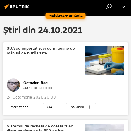
Moldova-România
Știri din 24.10.2021
SUA au importat zeci de milioane de
mănuși de nitril uzate
Octavian Racu
Jurnalist, sociolog
24 Octombrie 2021, 20:00
Internaţional
SUA
Thailanda
Sistemul de rachetă de coastă “Bal”
distruge ținte de la 500 de km