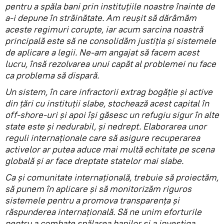
pentru a spăla bani prin instituțiile noastre înainte de
a-i depune în străinătate. Am reușit să dărâmăm
aceste regimuri corupte, iar acum sarcina noastră
principală este să ne consolidăm justiția și sistemele
de aplicare a legii. Ne-am angajat să facem acest
lucru, însă rezolvarea unui capăt al problemei nu face
ca problema să dispară.
Un sistem, în care infractorii extrag bogăție și active
din țări cu instituții slabe, stochează acest capital în
off-shore-uri și apoi își găsesc un refugiu sigur în alte
state este și nedurabil, și nedrept. Elaborarea unor
reguli internaționale care să asigure recuperarea
activelor ar putea aduce mai multă echitate pe scena
globală și ar face dreptate statelor mai slabe.
Ca și comunitate internațională, trebuie să proiectăm,
să punem în aplicare și să monitorizăm riguros
sistemele pentru a promova transparența și
răspunderea internațională. Să ne unim eforturile
pentru a combate spălarea banilor și a investiga