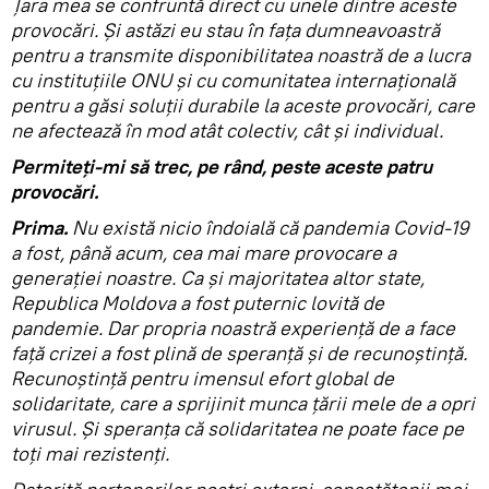
Țara mea se confruntă direct cu unele dintre aceste
provocări. Și astăzi eu stau în fața dumneavoastră
pentru a transmite disponibilitatea noastră de a lucra
cu instituțiile ONU și cu comunitatea internațională
pentru a găsi soluții durabile la aceste provocări, care
ne afectează în mod atât colectiv, cât și individual.
Permiteți-mi să trec, pe rând, peste aceste patru
provocări.
Prima.
Nu există nicio îndoială că pandemia Covid-19
a fost, până acum, cea mai mare provocare a
generației noastre. Ca și majoritatea altor state,
Republica Moldova a fost puternic lovită de
pandemie. Dar propria noastră experiență de a face
față crizei a fost plină de speranță și de recunoștință.
Recunoștință pentru imensul efort global de
solidaritate, care a sprijinit munca țării mele de a opri
virusul. Și speranța că solidaritatea ne poate face pe
toți mai rezistenți.