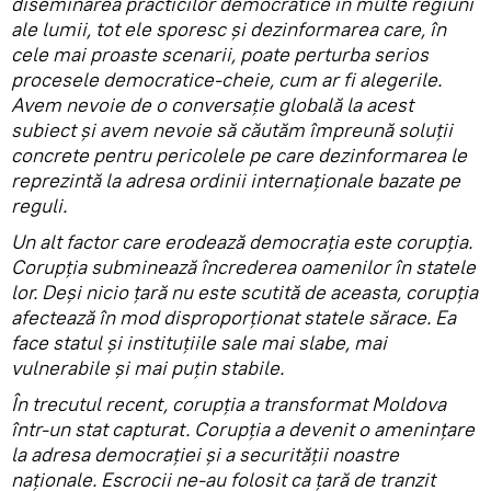
diseminarea practicilor democratice în multe regiuni
ale lumii, tot ele sporesc și dezinformarea care, în
cele mai proaste scenarii, poate perturba serios
procesele democratice-cheie, cum ar fi alegerile.
Avem nevoie de o conversație globală la acest
subiect și avem nevoie să căutăm împreună soluții
concrete pentru pericolele pe care dezinformarea le
reprezintă la adresa ordinii internaționale bazate pe
reguli.
Un alt factor care erodează democrația este corupția.
Corupția subminează încrederea oamenilor în statele
lor. Deși nicio țară nu este scutită de aceasta, corupția
afectează în mod disproporționat statele sărace. Ea
face statul și instituțiile sale mai slabe, mai
vulnerabile și mai puțin stabile.
În trecutul recent, corupția a transformat Moldova
într-un stat capturat. Corupția a devenit o amenințare
la adresa democrației și a securității noastre
naționale. Escrocii ne-au folosit ca țară de tranzit