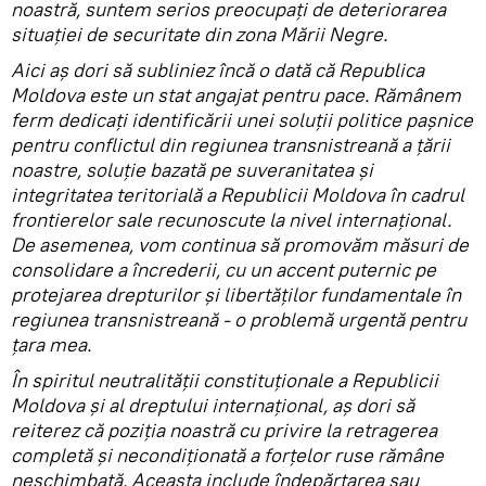
noastră, suntem serios preocupați de deteriorarea
situației de securitate din zona Mării Negre.
Aici aș dori să subliniez încă o dată că Republica
Moldova este un stat angajat pentru pace. Rămânem
ferm dedicați identificării unei soluții politice pașnice
pentru conflictul din regiunea transnistreană a țării
noastre, soluție bazată pe suveranitatea și
integritatea teritorială a Republicii Moldova în cadrul
frontierelor sale recunoscute la nivel internațional.
De asemenea, vom continua să promovăm măsuri de
consolidare a încrederii, cu un accent puternic pe
protejarea drepturilor și libertăților fundamentale în
regiunea transnistreană - o problemă urgentă pentru
țara mea.
În spiritul neutralității constituționale a Republicii
Moldova și al dreptului internațional, aș dori să
reiterez că poziția noastră cu privire la retragerea
completă și necondiționată a forțelor ruse rămâne
neschimbată. Aceasta include îndepărtarea sau