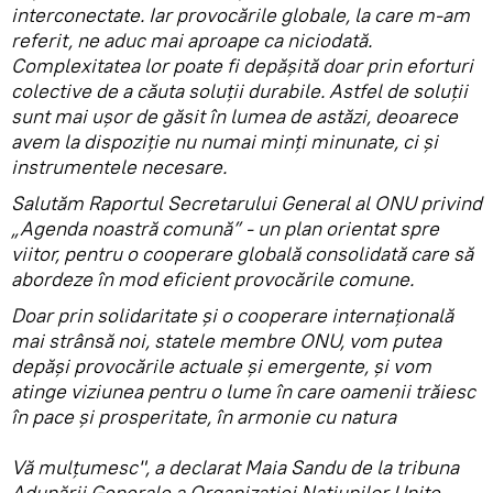
interconectate. Iar provocările globale, la care m-am
referit, ne aduc mai aproape ca niciodată.
Complexitatea lor poate fi depășită doar prin eforturi
colective de a căuta soluții durabile. Astfel de soluții
sunt mai ușor de găsit în lumea de astăzi, deoarece
avem la dispoziție nu numai minți minunate, ci și
instrumentele necesare.
Salutăm Raportul Secretarului General al ONU privind
„Agenda noastră comună” - un plan orientat spre
viitor, pentru o cooperare globală consolidată care să
abordeze în mod eficient provocările comune.
Doar prin solidaritate și o cooperare internațională
mai strânsă noi, statele membre ONU, vom putea
depăși provocările actuale și emergente, și vom
atinge viziunea pentru o lume în care oamenii trăiesc
în pace și prosperitate, în armonie cu natura
Vă mulțumesc", a declarat Maia Sandu de la tribuna
Adunării Generale a Organizației Națiunilor Unite.