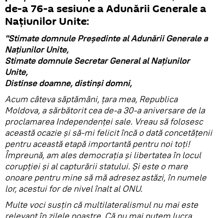
de-a 76-a sesiune a Adunării Generale a
Națiunilor Unite:
"Stimate domnule Președinte al Adunării Generale a
Națiunilor Unite,
Stimate domnule Secretar General al Națiunilor
Unite,
Distinse doamne, distinși domni,
Acum câteva săptămâni, țara mea, Republica
Moldova, a sărbătorit cea de-a 30-a aniversare de la
proclamarea Independenței sale. Vreau să folosesc
această ocazie și să-mi felicit încă o dată concetățenii
pentru această etapă importantă pentru noi toți!
Împreună, am ales democrația și libertatea în locul
corupției și al capturării statului. Și este o mare
onoare pentru mine să mă adresez astăzi, în numele
lor, acestui for de nivel înalt al ONU.
Multe voci susțin că multilateralismul nu mai este
relevant în zilele noastre. Că nu mai putem lucra