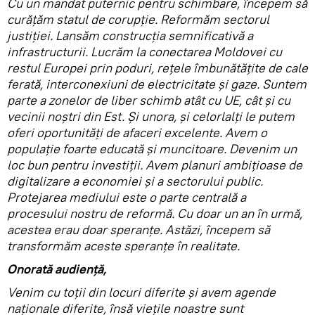
Cu un mandat puternic pentru schimbare, începem să
curățăm statul de corupție. Reformăm sectorul
justiției. Lansăm construcția semnificativă a
infrastructurii. Lucrăm la conectarea Moldovei cu
restul Europei prin poduri, rețele îmbunătățite de cale
ferată, interconexiuni de electricitate și gaze. Suntem
parte a zonelor de liber schimb atât cu UE, cât și cu
vecinii noștri din Est. Și unora, și celorlalți le putem
oferi oportunități de afaceri excelente. Avem o
populație foarte educată și muncitoare. Devenim un
loc bun pentru investiții. Avem planuri ambițioase de
digitalizare a economiei și a sectorului public.
Protejarea mediului este o parte centrală a
procesului nostru de reformă. Cu doar un an în urmă,
acestea erau doar speranțe. Astăzi, începem să
transformăm aceste speranțe în realitate.
Onorată audiență,
Venim cu toții din locuri diferite și avem agende
naționale diferite, însă viețile noastre sunt