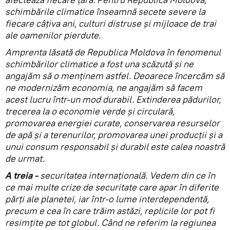
schimbările climatice înseamnă secete severe la
fiecare câțiva ani, culturi distruse și mijloace de trai
ale oamenilor pierdute.
Amprenta lăsată de Republica Moldova în fenomenul
schimbărilor climatice a fost una scăzută și ne
angajăm să o menținem astfel. Deoarece încercăm să
ne modernizăm economia, ne angajăm să facem
acest lucru într-un mod durabil. Extinderea pădurilor,
trecerea la o economie verde și circulară,
promovarea energiei curate, conservarea resurselor
de apă și a terenurilor, promovarea unei producții și a
unui consum responsabil și durabil este calea noastră
de urmat.
A treia -
securitatea internațională. Vedem din ce în
ce mai multe crize de securitate care apar în diferite
părți ale planetei, iar într-o lume interdependentă,
precum e cea în care trăim astăzi, replicile lor pot fi
resimțite pe tot globul. Când ne referim la regiunea