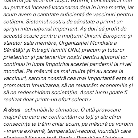
Datorită partenerilor noștri externi, concetățenii mei
au putut să înceapă vaccinarea deja în luna martie, iar
acum avem o cantitate suficientă de vaccinuri pentru
cetățeni. Sistemul nostru de sănătate a primit un
sprijin internațional important. Aș dori să profit de
această ocazie pentru a mulțumi Uniunii Europene și
statelor sale membre, Organizației Mondiale a
Sănătății și întregii familii ONU, precum și tuturor
prietenilor și partenerilor noștri pentru ajutorul lor
continuu în lupta împotriva acestei pandemii la nivel
mondial. Pe măsură ce mai multe țări au acces la
vaccinuri, sarcina noastră cea mai importantă este să
promovăm imunizarea, să ne relansăm economiile și
să ne redeschidem societățile. Acest lucru poate fi
realizat doar printr-un efort colectiv.
A doua
- schimbările climatice. O altă provocare
majoră cu care ne confruntăm cu toți și ale cărei
consecințe le trăim chiar acum, pe măsură ce vorbim
- vreme extremă, temperaturi-record, inundații care
afectează fiecare țară. Pentru Republica Moldova,