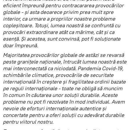
eficient împreună pentru contracararea provocărilor
globale - și asta deoarece privim prea mult spre
interior, ca urmare a propriilor noastre probleme
copleșitoare. Totuși, lumea noastră se confruntă cu
provocări extraordinare atât ca mărime, cât și ca
esență. Și acestea, sunt convinsă, pot fi soluționate
doar împreună.
Majoritatea provocărilor globale de astăzi se revarsă
peste granițele naționale, întrucât lumea noastră este
mai interconectată ca niciodată. Pandemia Covid-19,
schimbările climatice, provocările de securitate
internațională în creștere și fragilitatea ordinii bazate
pe reguli internaționale - toate ne obligă să muncim
în comun în căutarea unor soluții durabile. Aceste
probleme nu pot fi rezolvate în mod individual. Avem
nevoie de eforturi internaționale autentice și
concertate pentru a oferi soluții cu adevărat durabile
pentru viitorul nostru.