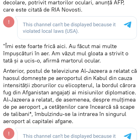
decolare, potrivit martorilor oculari, anunță AFP,
care este citată de RIA Novosti.
"Îmi este foarte frică aici. Au făcut mai multe
împușcături în aer. Am văzut mul gloata a strivit o
tată și a ucis-o, afirmă martorul ocular.
Anterior, postul de televiziune Al-Jazeera a relatat că
haosul domnește pe aeroportul din Kabul din cauza
intensității zborurilor cu elicopterul, la bordul cărora
fug din Afganistan angajați ai misiunilor diplomatice.
Al-Jazeera a relatat, de asemenea, despre mulțimea
de pe aeroport „a cetățenilor care încearcă să scape
de talibani*, îmbulzindu-se la intrarea în singurul
aeroport al capitalei afgane.