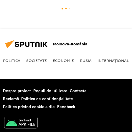
Moldova-România
POLITICĂ
SOCIETATE
ECONOMIE
RUSIA
INTERNAŢIONAL
Despre proiect
Reguli de utilizare
Contacte
Reclamă
Politica de confidențialitate
Politica privind cookie-urile
Feedback