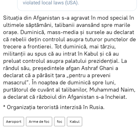
Situația din Afganistan s-a agravat în mod special în
ultimele săptămâni, talibanii avansând spre marile
orașe. Duminică, mass-media și sursele au declarat
că rebelii dețin controlul asupra tuturor punctelor de
trecere a frontierei. Tot duminică, mai târziu,
militanții au spus că au intrat în Kabul și că au
preluat controlul asupra palatului prezidențial. La
rândul său, președintele afgan Ashraf Ghani a
declarat că a părăsit țara „pentru a preveni
masacrul”. În noaptea de duminică spre luni,
purtătorul de cuvânt al talibanilor, Muhammad Naim,
a declarat că războiul din Afganistan s-a încheiat.
* Organizația teroristă interzisă în Rusia.
Aeroport
Arme de foc
foc
Kabul