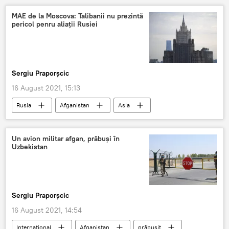
MAE de la Moscova: Talibanii nu prezintă
pericol penru aliații Rusiei
Sergiu Praporșcic
16 August 2021, 15:13
Rusia
Afganistan
Asia
Aliați
ruși
Taliban
Rusia
Un avion militar afgan, prăbuși în
Uzbekistan
Sergiu Praporșcic
16 August 2021, 14:54
Internaţional
Afganistan
prăbușit