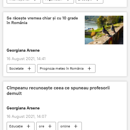
Uzbekistan
Avion de vânătoare
avion de luptă
Se răcește vremea chiar și cu 10 grade
în România
Georgiana Arsene
16 August 2021, 14:41
Societate
Prognoza meteo în România
Cîmpeanu recunoaște ceea ce spuneau profesorii
demult
Georgiana Arsene
16 August 2021, 14:07
Educație
ore
online