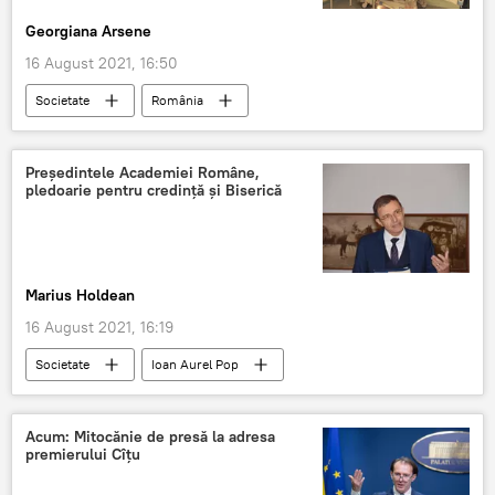
Georgiana Arsene
16 August 2021, 16:50
Societate
România
Președintele Academiei Române,
pledoarie pentru credință și Biserică
Marius Holdean
16 August 2021, 16:19
Societate
Ioan Aurel Pop
Acum: Mitocănie de presă la adresa
premierului Cîțu