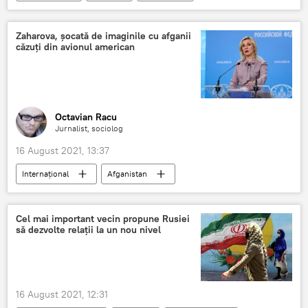
Sorin Cîmpeanu
Școala
Zaharova, șocată de imaginile cu afganii
căzuți din avionul american
Octavian Racu
Jurnalist, sociolog
16 August 2021, 13:37
Internaţional
Afganistan
Maria Zaharova
Taliban
Сel mаi important vecin propune Rusiei
să dezvolte relații la un nou nivel
16 August 2021, 12:31