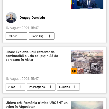
Dragoș Dumitriu
16 August 2021, 15:47
Politică
Florin Cîţu
Liban: Explozia unui rezervor de
combustibil a ucis cel puțin 28 de
persoane în Akkar
16 August 2021, 15:47
Video
Internaţional
Explozie
Liban
Ultima oră: România trimite URGENT un
avion în Afganistan