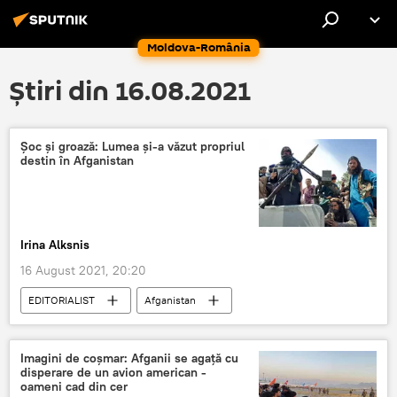
Moldova-România
Știri din 16.08.2021
Șoc și groază: Lumea și-a văzut propriul
destin în Afganistan
Irina Alksnis
16 August 2021, 20:20
EDITORIALIST
Afganistan
Imagini de coșmar: Afganii se agață cu
disperare de un avion american -
oameni cad din cer