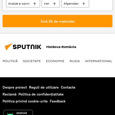
Analize și opinii
Iran
Afganistan
Rusia
China
Încă 20 de materiale
Moldova-România
POLITICĂ
SOCIETATE
ECONOMIE
RUSIA
INTERNAŢIONAL
Despre proiect
Reguli de utilizare
Contacte
Reclamă
Politica de confidențialitate
Politica privind cookie-urile
Feedback