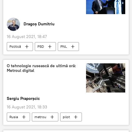
Dragoș Dumitriu
16 August 2021, 18:47
Politică
PSD
PNL
O tehnologie rusească de ultimă oră:
Metroul digital
Sergiu Praporșcic
16 August 2021, 18:33
Rusia
metrou
pilot
digitală