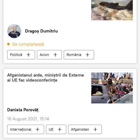
Dragoș Dumitriu
Se completează
Politică
Avion
România
Afganistanul arde, miniștrii de Externe
ai UE fac videoconferințe
Daniela Porovăț
16 August 2021, 15:14
Internaţional
UE
Afganistan