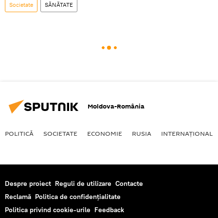
Societate
SĂNĂTATE
Moldova-România
POLITICĂ
SOCIETATE
ECONOMIE
RUSIA
INTERNAŢIONAL
Despre proiect
Reguli de utilizare
Contacte
Reclamă
Politica de confidențialitate
Politica privind cookie-urile
Feedback