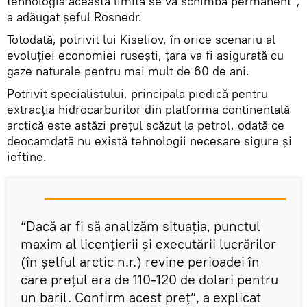
tehnologia această limită se va schimba permanent”,
a adăugat șeful Rosnedr.
Totodată, potrivit lui Kiseliov, în orice scenariu al
evoluției economiei rusești, țara va fi asigurată cu
gaze naturale pentru mai mult de 60 de ani.
Potrivit specialistului, principala piedică pentru
extracția hidrocarburilor din platforma continentală
arctică este astăzi prețul scăzut la petrol, odată ce
deocamdată nu există tehnologii necesare sigure și
ieftine.
“Dacă ar fi să analizăm situația, punctul
maxim al licențierii și executării lucrărilor
(în șelful arctic n.r.) revine perioadei în
care prețul era de 110-120 de dolari pentru
un baril. Confirm acest preț”, a explicat