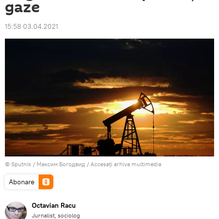
gaze
15:58 03.04.2021
© Sputnik / Максим Богодвид
/
Accesați arhiva multimedia
Abonare
Octavian Racu
Jurnalist, sociolog