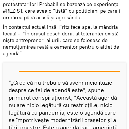
protestatarilor! Probabil se bazează pe experiența
#REZIST, care avea o ”listă” cu politicieni pe care îi
urmărea până acasă și agresându-i.
În contextul actual însă, Fritz face apel la mândria
locală - ”În oraşul deschiderii, al toleranţei există
nişte antreprenori ai urii, care se folosesc de
nemulţumirea reală a oamenilor pentru o altfel de
agendă”.
”„Cred că nu trebuie să avem nicio iluzie
despre ce fel de agendă este”, spune
primarul conspiraționist, ”Această agendă
nu are nicio legătură cu restricţiile, nicio
legătură cu pandemia, este o agendă care
se împotriveşte modernizării oraşelor şi a
ţării noastre. Este o agendă care ameninţă