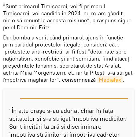
”Sunt primarul Timișoarei, voi fi primarul
Timișoarei, voi candida în 2024, nu m-am gândit
nicio să renunț la această misiune”, a răspuns sigur
pe el Dominic Fritz.
Dar bomba a venit când primarul ajuns în funcție
prin partidul protestelor ilegale, consideră că…
protestele anti-restricţii ar fi fost ”deturnate spre
naţionalism, xenofobie şi antisemitism, fiind atacaţi
preşedintele Iohannis, secretarul de stat Arafat,
actriţa Maia Morgenstern, el, iar la Pitești s-a strigat
împotriva maghiarilor”, consemnează
Mediafax
.
”În alte oraşe s-au adunat chiar în faţa
spitalelor şi s-a strigat împotriva medicilor.
Sunt incitări la ură şi discriminare
împotriva străinilor şi împotriva cadrelor