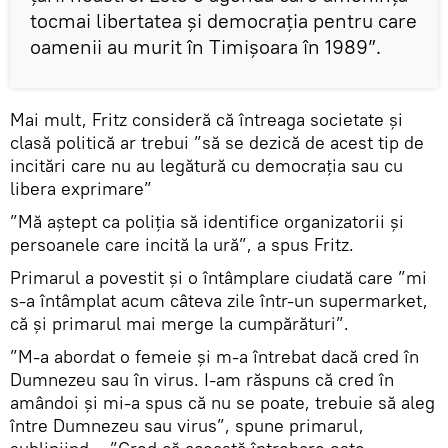
tocmai libertatea şi democraţia pentru care
oamenii au murit în Timişoara în 1989”.
Mai mult, Fritz consideră că întreaga societate şi
clasă politică ar trebui ”să se dezică de acest tip de
incitări care nu au legătură cu democraţia sau cu
libera exprimare”
”Mă aştept ca poliţia să identifice organizatorii şi
persoanele care incită la ură”, a spus Fritz.
Primarul a povestit și o întâmplare ciudată care ”mi
s-a întâmplat acum câteva zile într-un supermarket,
că şi primarul mai merge la cumpărături”.
”M-a abordat o femeie şi m-a întrebat dacă cred în
Dumnezeu sau în virus. I-am răspuns că cred în
amândoi şi mi-a spus că nu se poate, trebuie să aleg
între Dumnezeu sau virus”, spune primarul,