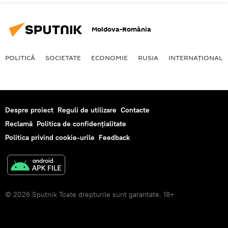
Moldova-România
POLITICĂ
SOCIETATE
ECONOMIE
RUSIA
INTERNAŢIONAL
Despre proiect
Reguli de utilizare
Contacte
Reclamă
Politica de confidențialitate
Politica privind cookie-urile
Feedback
© 2026 Sputnik Toate drepturile sunt garantate. 18+