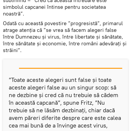
subliniind – ”Cred că această întrebare este
simbolul capcanei întinse pentru societatea
noastră”.
Odată cu această povestire ”progresistă”, primarul
atrage atenția că ”se vrea să facem alegeri false
între Dumnezeu şi virus, între libertate şi sănătate,
între sănătate şi economie, între români adevăraţi şi
străini”.
”Toate aceste alegeri sunt false şi toate
aceste alegeri false au un singur scop: să
ne dezbine şi cred că nu trebuie să cădem
în această capcană”, spune Fritz, ”Nu
trebuie să ne lăsăm dezbinaţi, chiar dacă
avem păreri diferite despre care este calea
cea mai bună de a învinge acest virus,