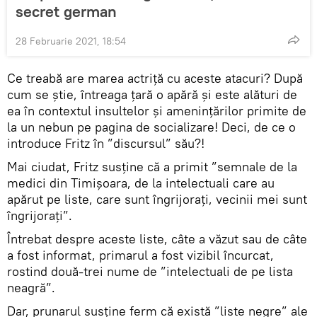
secret german
28 Februarie 2021, 18:54
Ce treabă are marea actriță cu aceste atacuri? După
cum se știe, întreaga țară o apără și este alături de
ea în contextul insultelor și amenințărilor primite de
la un nebun pe pagina de socializare! Deci, de ce o
introduce Fritz în ”discursul” său?!
Mai ciudat, Fritz susține că a primit ”semnale de la
medici din Timişoara, de la intelectuali care au
apărut pe liste, care sunt îngrijoraţi, vecinii mei sunt
îngrijoraţi”.
Întrebat despre aceste liste, câte a văzut sau de câte
a fost informat, primarul a fost vizibil încurcat,
rostind două-trei nume de ”intelectuali de pe lista
neagră”.
Dar, prunarul susține ferm că există ”liste negre” ale