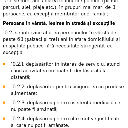
10.1. se interzice aflarea în locurile publice (păduri,
parcuri, alei, plaje etc.), în grupuri mai mari de 3
persoane, cu excepția membrilor unei familii;
Persoane în vârstă, ieșirea în stradă și excepțiile
10.2. se interzice aflarea persoanelor în vârstă de
peste 63 (șaizeci și trei) ani în afara domiciliului și
în spațiile publice fără necesitate stringentă, cu
excepția:
10.2.1. deplasărilor în interes de serviciu, atunci
când activitatea nu poate fi desfășurată la
distanță;
10.2.2. deplasărilor pentru asigurarea cu produse
alimentare;
10.2.3. deplasarea pentru asistență medicală ce
nu poate fi amânată;
10.2.4. deplasarea pentru alte motive justificate
și care nu pot fi amânate.