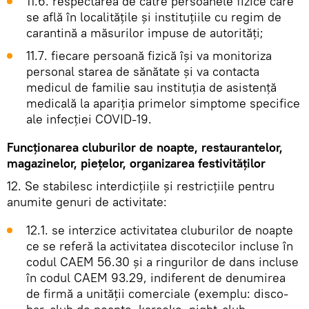
11.6. respectarea de către persoanele fizice care
se află în localitățile și instituțiile cu regim de
carantină a măsurilor impuse de autorități;
11.7. fiecare persoană fizică își va monitoriza
personal starea de sănătate și va contacta
medicul de familie sau instituția de asistență
medicală la apariția primelor simptome specifice
ale infecției COVID-19.
Funcționarea cluburilor de noapte, restaurantelor,
magazinelor, piețelor, organizarea festivităților
12. Se stabilesc interdicțiile și restricțiile pentru
anumite genuri de activitate:
12.1. se interzice activitatea cluburilor de noapte
ce se referă la activitatea discotecilor incluse în
codul CAEM 56.30 și a ringurilor de dans incluse
în codul CAEM 93.29, indiferent de denumirea
de firmă a unității comerciale (exemplu: disco-