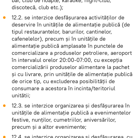
bar, club de noapte, karaoke, night-club,
discotecă, club etc.);
12.2. se interzice desfășurarea activităților de
deservire în unitățile de alimentație publică (de
tipul restaurantelor, barurilor, cantinelor,
cafenelelor), precum și în unitățile de
alimentație publică amplasate în punctele de
comercializare a produselor petroliere, aeroport
în intervalul orelor 20:00-07:00, cu excepția
comercializării produselor alimentare la pachet
și cu livrare, prin unitățile de alimentație publică
de orice tip, cu excluderea posibilității de
consumare a acestora în incinta/teritoriul
unitătii;
12.3. se interzice organizarea și desfășurarea în
unitățile de alimentație publică a evenimentelor
festive, nunților, cumetriilor, aniversărilor,
precum și a altor evenimente;
12.4. se interzice organizarea și desfășurarea, cu