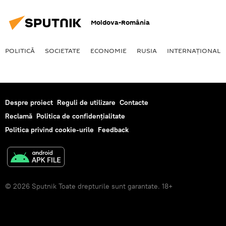
Moldova-România
POLITICĂ
SOCIETATE
ECONOMIE
RUSIA
INTERNAŢIONAL
Despre proiect
Reguli de utilizare
Contacte
Reclamă
Politica de confidențialitate
Politica privind cookie-urile
Feedback
© 2026 Sputnik Toate drepturile sunt garantate. 18+