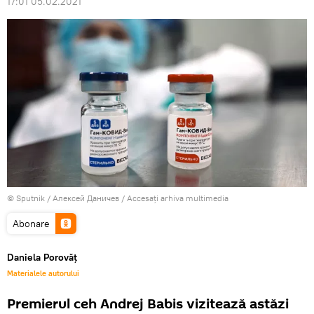
17:01 05.02.2021
© Sputnik / Алексей Даничев
/
Accesați arhiva multimedia
Abonare
Daniela Porovăț
Materialele autorului
Premierul ceh Andrej Babis vizitează astăzi