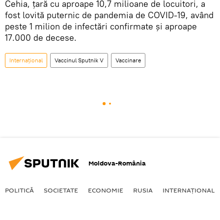
Cehia, ţară cu aproape 10,7 milioane de locuitori, a
fost lovită puternic de pandemia de COVID-19, având
peste 1 milion de infectări confirmate şi aproape
17.000 de decese.
Internaţional
Vaccinul Sputnik V
Vaccinare
Moldova-România
POLITICĂ
SOCIETATE
ECONOMIE
RUSIA
INTERNAŢIONAL