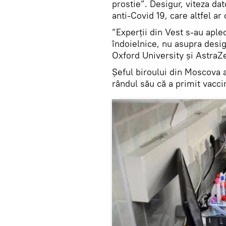
prostie”. Desigur, viteza dat
anti-Covid 19, care altfel ar
”Experții din Vest s-au aple
îndoielnice, nu asupra desig
Oxford University și AstraZe
Șeful biroului din Moscova a
rândul său că a primit vacci