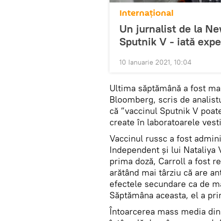
Internaţional
Un jurnalist de la N
Sputnik V - iată expe
10 Ianuarie 2021, 10:04
Ultima săptămână a fost mart
Bloomberg, scris de analist
că ”vaccinul Sputnik V poate 
create în laboratoarele vest
Vaccinul russc a fost admini
Independent și lui Nataliya 
prima doză, Carroll a fost re
arătând mai târziu că are ant
efectele secundare ca de m
Săptămâna aceasta, el a pri
Întoarcerea mass media din 