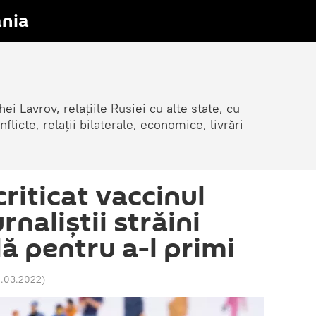
nia
ei Lavrov, relațiile Rusiei cu alte state, cu
cte, relații bilaterale, economice, livrări
riticat vaccinul
rnaliștii străini
ă pentru a-l primi
2.03.2022
)