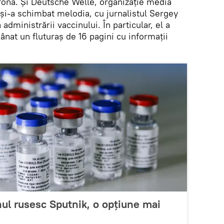
fonă. Și Deutsche Welle, organizație media
 și-a schimbat melodia, cu jurnalistul Sergey
administrării vaccinului. În particular, el a
ânat un fluturaș de 16 pagini cu informații
nul rusesc Sputnik, o opțiune mai