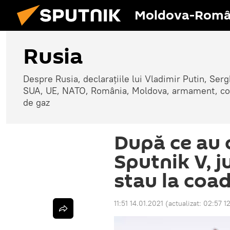
Moldova-Româ
Rusia
Despre Rusia, declarațiile lui Vladimir Putin, Sergh
SUA, UE, NATO, România, Moldova, armament, confli
de gaz
După ce au c
Sputnik V, ju
stau la coad
11:51 14.01.2021
(actualizat:
02:57 1