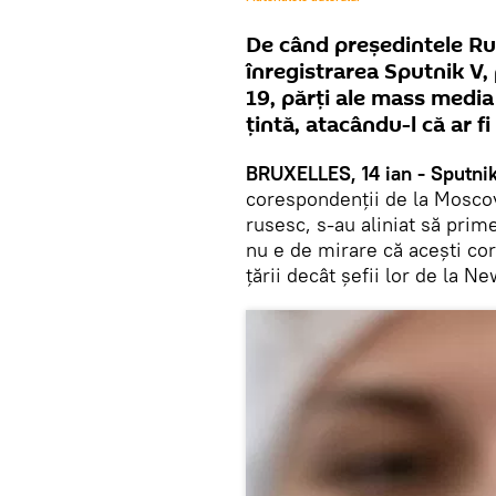
De când președintele Rus
înregistrarea Sputnik V,
19, părți ale mass media
țintă, atacându-l că ar fi
BRUXELLES, 14 ian - Sputnik
corespondenții de la Moscova
rusesc, s-au aliniat să prim
nu e de mirare că acești co
țării decât șefii lor de la N