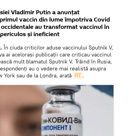
iei Vladimir Putin a anunțat
 primul vaccin din lume împotriva Covid
 occidentale au transformat vaccinul în
 periculos și ineficient
.
În ciuda criticilor aduse vaccinului Sputnik V,
 ai acelorași publicații care criticau vaccinul
ească mult blamatul Sputnik V. Trăind în Rusia,
respondenți au o vedere mai realistă asupra
ew York sau de la Londra, arată
RT
.