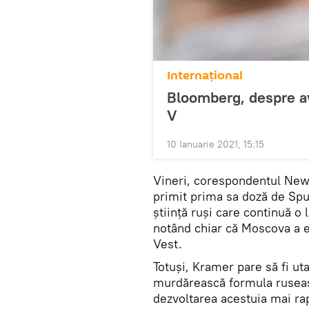
Internaţional
Bloomberg, despre av
V
10 Ianuarie 2021, 15:15
Vineri, corespondentul New
primit prima sa doză de Spu
știință ruși care continuă o 
notând chiar că Moscova a ev
Vest.
Totuși, Kramer pare să fi uta
murdărească formula ruseasc
dezvoltarea acestuia mai ra