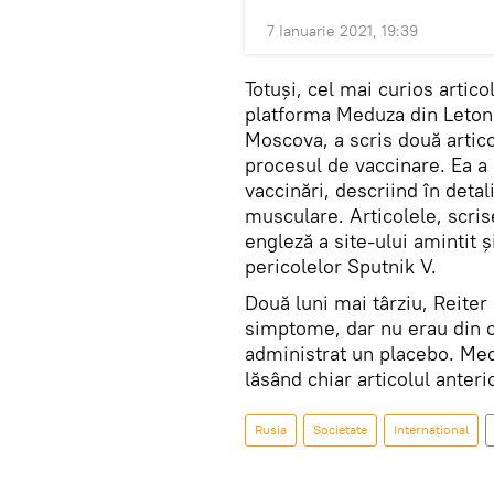
7 Ianuarie 2021, 19:39
Totuși, cel mai curios artico
platforma Meduza din Letonia
Moscova, a scris două artico
procesul de vaccinare. Ea a
vaccinări, descriind în detal
musculare. Articolele, scris
engleză a site-ului amintit ș
pericolelor Sputnik V.
Două luni mai târziu, Reiter 
simptome, dar nu erau din ca
administrat un placebo. Medu
lăsând chiar articolul anter
Rusia
Societate
Internaţional