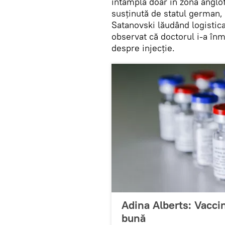
întâmplă doar în zona anglo
susținută de statul german,
Satanovski lăudând logistica 
observat că doctorul i-a înm
despre injecție.
Adina Alberts: Vacci
bună