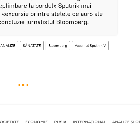
 «plimbare la bordul» Sputnik mai
«excursie printre stelele de aur» ale
concluzie jurnalistul Bloomberg.
ANALIZE
SĂNĂTATE
Bloomberg
Vaccinul Sputnik V
OCIETATE
ECONOMIE
RUSIA
INTERNAŢIONAL
ANALIZE ȘI OP