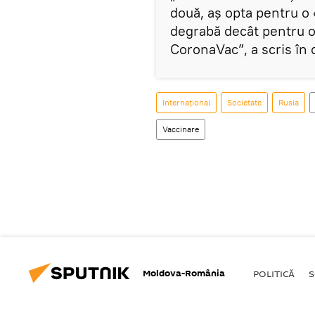
două, aș opta pentru o
degrabă decât pentru o 
CoronaVac”, a scris în 
Internaţional
Societate
Rusia
Vaccinare
Moldova-România
POLITICĂ
S