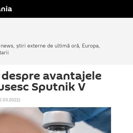
nia
 news, știri externe de ultimă oră, Europa,
arii
despre avantajele
rusesc Sputnik V
12.03.2022
)