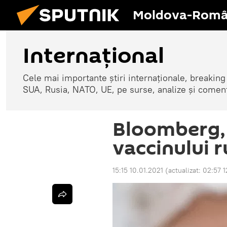
Moldova-Româ
Internaţional
Cele mai importante știri internaționale, breaking
SUA, Rusia, NATO, UE, pe surse, analize și coment
Bloomberg, 
vaccinului 
15:15 10.01.2021
(actualizat:
02:57 