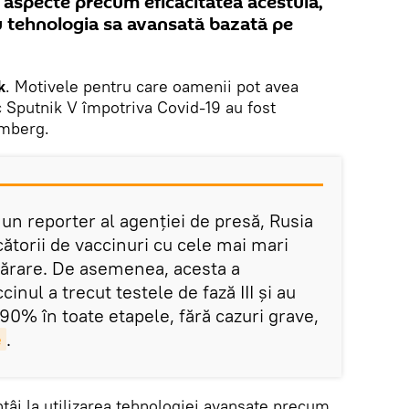
 aspecte precum eficacitatea acestuia,
 tehnologia sa avansată bazată pe
k
. Motivele pentru care oamenii pot avea
c Sputnik V împotriva Covid-19 au fost
omberg.
n reporter al agenției de presă, Rusia
ătorii de vaccinuri cu cele mai mari
ărare. De asemenea, acesta a
inul a trecut testele de fază III și au
 90% în toate etapele, fără cazuri grave,
e
.
tâi la utilizarea tehnologiei avansate precum