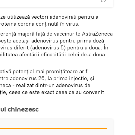
e utilizează vectori adenovirali pentru a
roteina corona conținută în virus.
iferență majoră faţă de vaccinurile AstraZeneca
sește același adenovirus pentru prima doză
irus diferit (adenovirus 5) pentru a doua. În
ilitatea afectării eficacităţii celei de-a doua
ativă potențial mai promițătoare ar fi
tre adenovirus 26, la prima injecție, și
neca - realizat dintr-un adenovirus de
ție, ceea ce este exact ceea ce au convenit
ul chinezesc