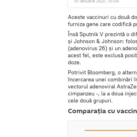
10 Ianuarie 2021, 10:04
Aceste vaccinuri cu două doz
furniza gene care codifică p
Însă Sputnik V prezintă o d
și Johnson & Johnson: folo
(adenovirus 26) și un adenov
acest fel, este exclusă posib
doze.
Potrivit Bloomberg, o altern
încercarea unei combinări în
vectorul adenoviral AstraZe
cimpanzeu -, la a doua injec
cele două grupuri.
Comparația cu vaccin