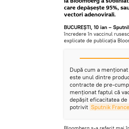
la Bloomberg a subliniat
care depăşeşte 95%, sau
vectori adenovirali.
BUCUREŞTI, 10 ian – Sputni
încredere în vaccinul ruses
explicate de publicaţia Blo
După cum a menționat u
este unul dintre produc
contracte de pre-cump
menţionat faptul că vacc
depășit eficacitatea de
potrivit
Sputnik Franc
Bloomberg s-a referit mai în