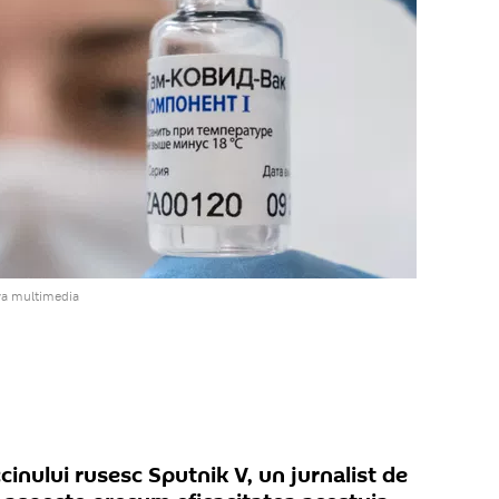
va multimedia
cinului rusesc Sputnik V, un jurnalist de