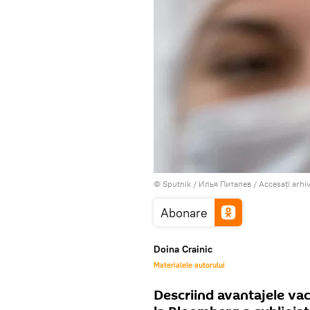
© Sputnik / Илья Питалев
/
Accesați arhi
Abonare
Doina Crainic
Materialele autorului
Descriind avantajele vac