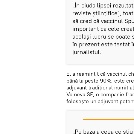
„În ciuda lipsei rezultat
reviste științifice], t
să cred că vaccinul Spu
important ca cele creat
același lucru se poate
în prezent este testat în
jurnalistul.
El a reamintit că vaccinul c
până la peste 90%, este cre
adjuvant tradițional numit a
Valneva SE, o companie fran
folosește un adjuvant potenț
„Pe baza a ceea ce știu