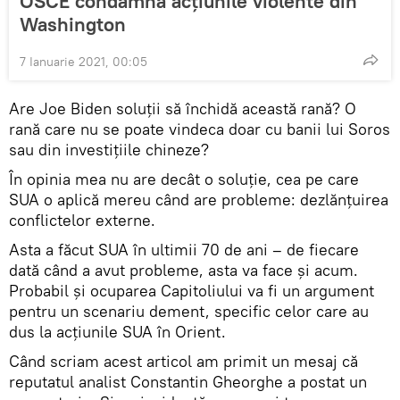
OSCE condamnă acțiunile violente din
Washington
7 Ianuarie 2021, 00:05
Are Joe Biden soluții să închidă această rană? O
rană care nu se poate vindeca doar cu banii lui Soros
sau din investițiile chineze?
În opinia mea nu are decât o soluție, cea pe care
SUA o aplică mereu când are probleme: dezlănțuirea
conflictelor externe.
Asta a făcut SUA în ultimii 70 de ani – de fiecare
dată când a avut probleme, asta va face și acum.
Probabil și ocuparea Capitoliului va fi un argument
pentru un scenariu dement, specific celor care au
dus la acțiunile SUA în Orient.
Când scriam acest articol am primit un mesaj că
reputatul analist Constantin Gheorghe a postat un