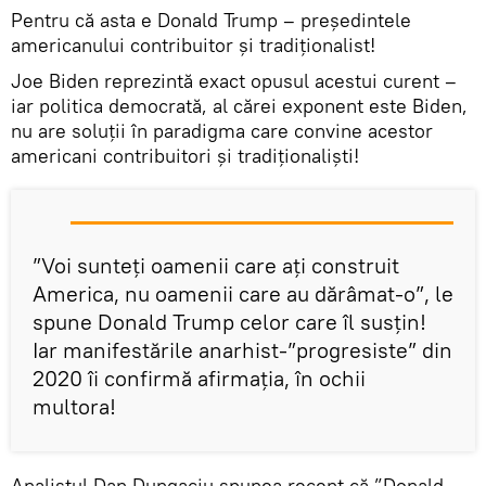
Pentru că asta e Donald Trump – președintele
americanului contribuitor și tradiționalist!
Joe Biden reprezintă exact opusul acestui curent –
iar politica democrată, al cărei exponent este Biden,
nu are soluții în paradigma care convine acestor
americani contribuitori și tradiționaliști!
”Voi sunteți oamenii care ați construit
America, nu oamenii care au dărâmat-o”, le
spune Donald Trump celor care îl susțin!
Iar manifestările anarhist-”progresiste” din
2020 îi confirmă afirmația, în ochii
multora!
Analistul Dan Dungaciu spunea recent că ”Donald