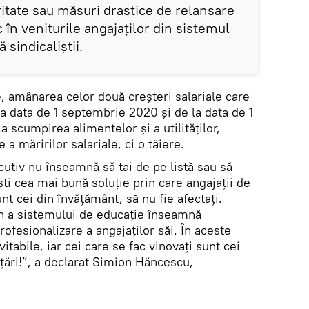
itate sau măsuri drastice de relansare
 în veniturile angajaţilor din sistemul
 sindicaliștii.
, amânarea celor două creşteri salariale care
 la data de 1 septembrie 2020 şi de la data de 1
 scumpirea alimentelor şi a utilităţilor,
 măririlor salariale, ci o tăiere.
ecutiv nu înseamnă să tai de pe listă sau să
i cea mai bună soluţie prin care angajaţii de
t cei din învăţământ, să nu fie afectaţi.
n a sistemului de educaţie înseamnă
ofesionalizare a angajaţilor săi. În aceste
vitabile, iar cei care se fac vinovaţi sunt cei
 ţări!”, a declarat Simion Hăncescu,