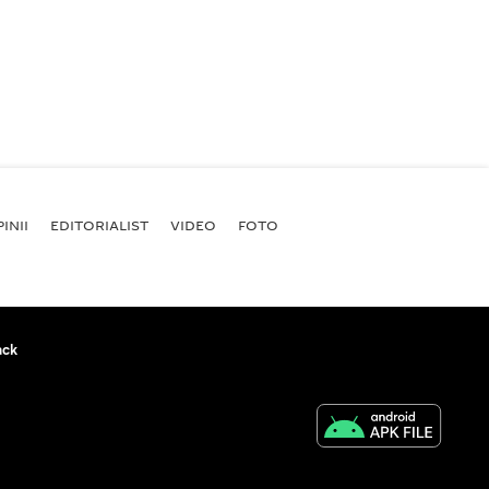
INII
EDITORIALIST
VIDEO
FOTO
ack