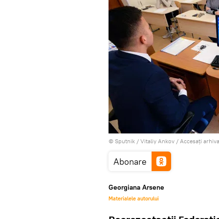
© Sputnik / Vitaliy Ankov
/
Accesați arhiv
Abonare
Georgiana Arsene
Materialele autorului