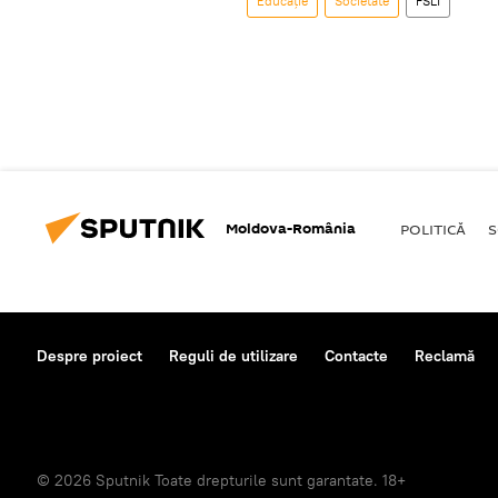
Educație
Societate
FSLI
Moldova-România
POLITICĂ
S
Despre proiect
Reguli de utilizare
Contacte
Reclamă
© 2026 Sputnik Toate drepturile sunt garantate. 18+