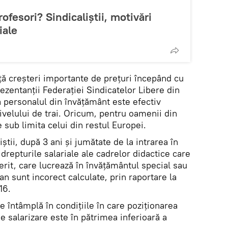
rofesori? Sindicaliștii, motivări
iale
nță creșteri importante de prețuri începând cu
rezentanții Federației Sindicatelor Libere din
 personalul din învățământ este efectiv
ivelului de trai. Oricum, pentru oamenii din
e sub limita celui din restul Europei.
tii, după 3 ani şi jumătate de la intrarea în
 drepturile salariale ale cadrelor didactice care
erit, care lucrează în învăţământul special sau
n sunt incorect calculate, prin raportare la
16.
se întâmplă în condiţiile în care poziţionarea
 de salarizare este în pătrimea inferioară a