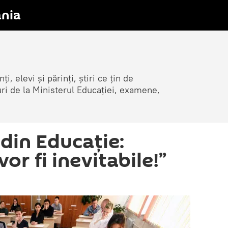
nia
i, elevi și părinți, știri ce țin de
țuri de la Ministerul Educației, examene,
i din Educație:
or fi inevitabile!”