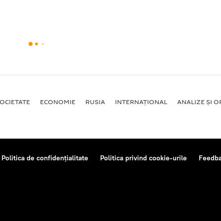
OCIETATE
ECONOMIE
RUSIA
INTERNAŢIONAL
ANALIZE ȘI OP
Politica de confidențialitate
Politica privind cookie-urile
Feedb