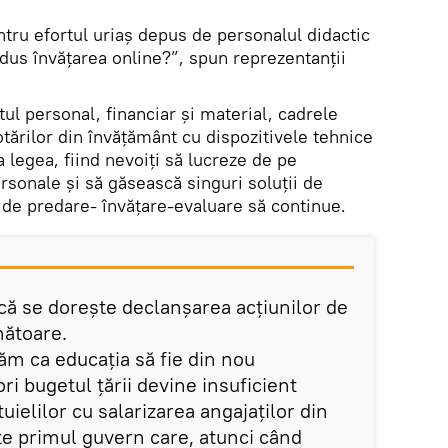
tru efortul uriaş depus de personalul didactic
rodus învăţarea online?”, spun reprezentanții
tul personal, financiar şi material, cadrele
otărilor din învăţământ cu dispozitivele tehnice
legea, fiind nevoiţi să lucreze de pe
ersonale şi să găsească singuri soluţii de
l de predare- învăţare-evaluare să continue.
că se dorește declanșarea acțiunilor de
mătoare.
ăm ca educaţia să fie din nou
 ori bugetul ţării devine insuficient
uielilor cu salarizarea angajaţilor din
te primul guvern care, atunci când