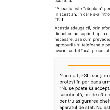
acesteia.
”Aceasta este ”răsplata” pen
în acest an, în care s-a int
FSLI.
Aceștia adaugă că, prin efor
didactice au suplinit lipsa d
necesare, aşa cum prevedea 
laptopurile şi telefoanele p
avarie, astfel încât procesu
Mai mult, FSLI susține 
protest în perioada ur
”Nu se poate să accept
sacrificată, ori de câte
pentru asigurarea chelt
aparatul de stat. Nu es