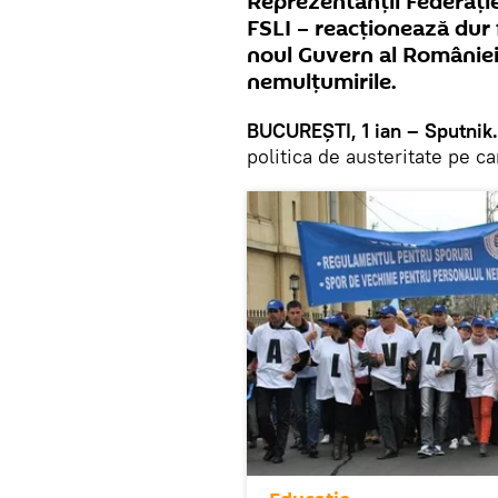
Reprezentanții Federație
FSLI – reacționează dur 
noul Guvern al României 
nemulțumirile.
BUCUREȘTI, 1 ian – Sputnik.
politica de austeritate pe c