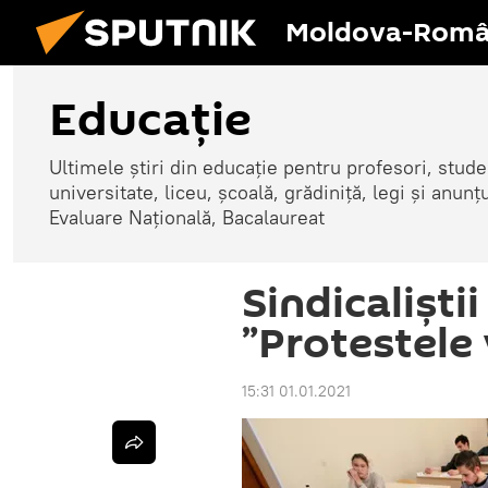
Moldova-Româ
Educație
Ultimele știri din educație pentru profesori, studenț
universitate, liceu, școală, grădiniță, legi și anun
Evaluare Națională, Bacalaureat
Sindicaliști
”Protestele v
15:31 01.01.2021