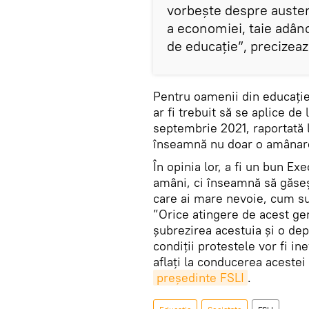
vorbeşte despre auster
a economiei, taie adânc
de educaţie”, precizează
Pentru oamenii din educație
ar fi trebuit să se aplice de
septembrie 2021, raportată la
înseamnă nu doar o amânare a
În opinia lor, a fi un bun Ex
amâni, ci înseamnă să găseşt
care ai mare nevoie, cum sun
”Orice atingere de acest ge
şubrezirea acestuia şi o depr
condiţii protestele vor fi ine
aflaţi la conducerea acestei
preşedinte FSLI
.