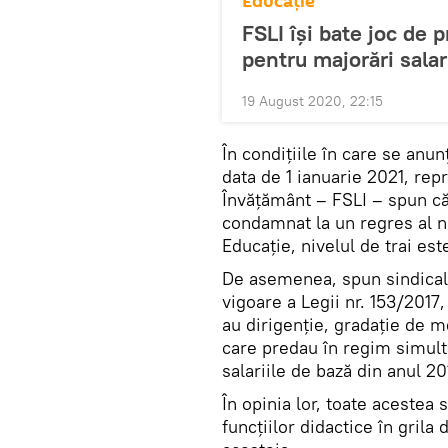
Educație
FSLI își bate joc de p
pentru majorări salar
19 August 2020, 22:15
În condițiile în care se anu
data de 1 ianuarie 2021, rep
Învățământ – FSLI – spun că
condamnat la un regres al n
Educație, nivelul de trai est
De asemenea, spun sindicaliș
vigoare a Legii nr. 153/2017,
au dirigenţie, gradaţie de m
care predau în regim simulta
salariile de bază din anul 20
În opinia lor, toate acestea 
funcţiilor didactice în grila