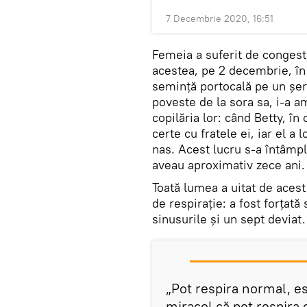
7 Decembrie 2020, 16:51
Femeia a suferit de congesti
acestea, pe 2 decembrie, în 
semință portocală pe un șer
poveste de la sora sa, i-a a
copilăria lor: când Betty, în
certe cu fratele ei, iar el a
nas. Acest lucru s-a întâmpl
aveau aproximativ zece ani.
Toată lumea a uitat de acest
de respirație: a fost forțată
sinusurile și un sept deviat.
„Pot respira normal, es
miracol că pot respira