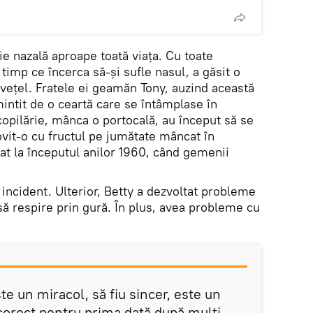
e nazală aproape toată viața. Cu toate
timp ce încerca să-și sufle nasul, a găsit o
vețel. Fratele ei geamăn Tony, auzind această
mintit de o ceartă care se întâmplase în
 copilărie, mânca o portocală, au început să se
 lovit-o cu fructul pe jumătate mâncat în
at la începutul anilor 1960, când gemenii
 incident. Ulterior, Betty a dezvoltat probleme
 să respire prin gură. În plus, avea probleme cu
te un miracol, să fiu sincer, este un
 corect pentru prima dată după mulți