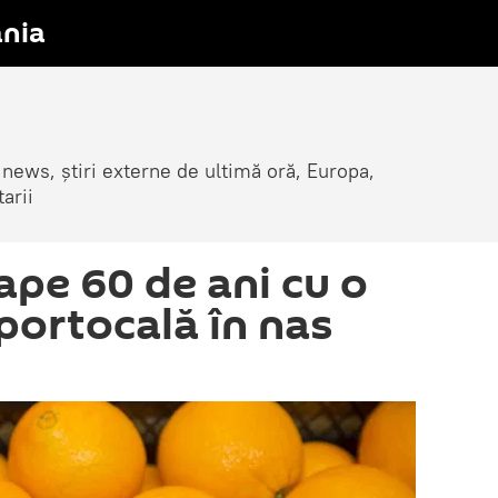
nia
 news, știri externe de ultimă oră, Europa,
arii
ape 60 de ani cu o
portocală în nas