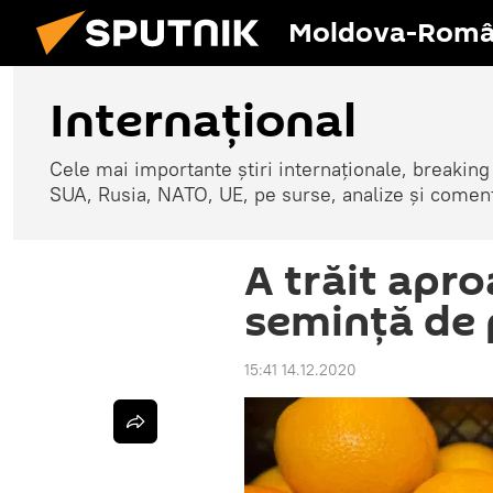
Moldova-Româ
Internaţional
Cele mai importante știri internaționale, breaking
SUA, Rusia, NATO, UE, pe surse, analize și coment
A trăit apro
semință de 
15:41 14.12.2020