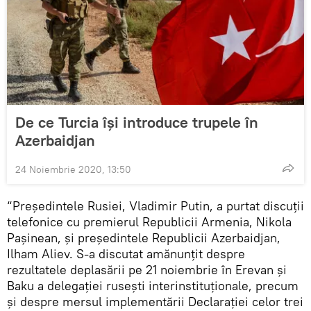
De ce Turcia își introduce trupele în
Azerbaidjan
24 Noiembrie 2020, 13:50
“Președintele Rusiei, Vladimir Putin, a purtat discuții
telefonice cu premierul Republicii Armenia, Nikola
Pașinean, și președintele Republicii Azerbaidjan,
Ilham Aliev. S-a discutat amănunțit despre
rezultatele deplasării pe 21 noiembrie în Erevan și
Baku a delegației rusești interinstituționale, precum
și despre mersul implementării Declarației celor trei