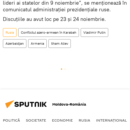
lideri ai statelor din 9 noiembrie”, se menționează în
comunicatul administrației prezidențiale ruse.
Discuțiile au avut loc pe 23 și 24 noiembrie.
Rusia
Conflictul azero-armean în Karabah
Vladimir Putin
Azerbaidjan
Armenia
Ilham Aliev
Moldova-România
POLITICĂ
SOCIETATE
ECONOMIE
RUSIA
INTERNAŢIONAL