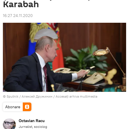
Karabah
16:27 24.11.2020
© Sputnik / Алексей Дружинин
/
Accesați arhiva multimedia
Abonare
Octavian Racu
Jurnalist, sociolog