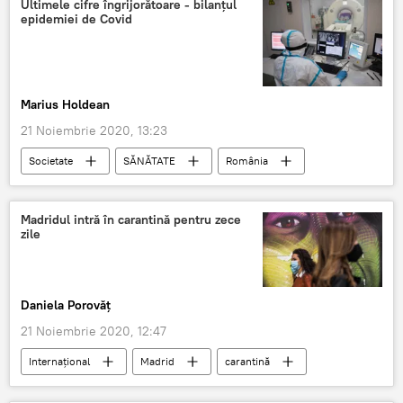
Ultimele cifre îngrijorătoare - bilanțul
epidemiei de Covid
Marius Holdean
21 Noiembrie 2020, 13:23
Societate
SĂNĂTATE
România
Coronavirus
Madridul intră în carantină pentru zece
zile
Daniela Porovăț
21 Noiembrie 2020, 12:47
Internaţional
Madrid
carantină