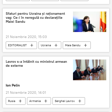
Sfaturi pentru Ucraina și raționament
vag: Ce-i în neregulă cu declarațiile
Maiei Sandu
21 Noiembrie 2020, 15:03
EDITORIALIST
Ucraina
Maia Sandu
Declarații
Lavrov s-a întâlnit cu ministrul armean
de externe
Ion Pelin
21 Noiembrie 2020, 14:01
Rusia
Armenia
Serghei Lavrov