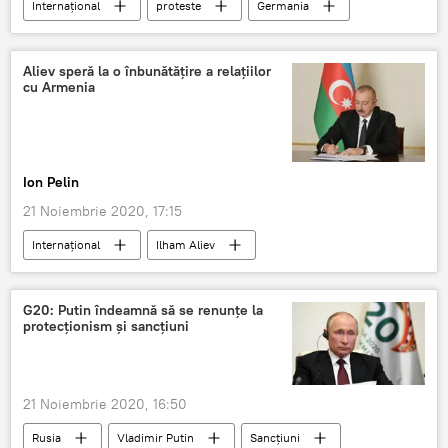
Internaţional
proteste
Germania
Paris
Aliev speră la o înbunătățire a relațiilor
cu Armenia
Ion Pelin
21 Noiembrie 2020, 17:15
Internaţional
Ilham Aliev
G20: Putin îndeamnă să se renunțe la
protecționism și sancțiuni
21 Noiembrie 2020, 16:50
Rusia
Vladimir Putin
Sancțiuni