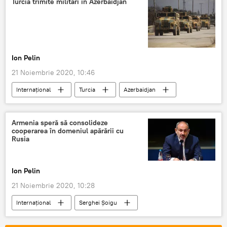
Turcia trimite militari în Azerbaidjan
Ion Pelin
21 Noiembrie 2020, 10:46
Internaţional
Turcia
Azerbaidjan
Armenia speră să consolideze
cooperarea în domeniul apărării cu
Rusia
Ion Pelin
21 Noiembrie 2020, 10:28
Internaţional
Serghei Șoigu
Nikol Pashinyan