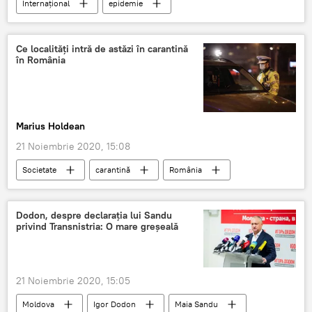
Internaţional
epidemie
Ce localități intră de astăzi în carantină
în România
Marius Holdean
21 Noiembrie 2020, 15:08
Societate
carantină
România
Dodon, despre declarația lui Sandu
privind Transnistria: O mare greșeală
21 Noiembrie 2020, 15:05
Moldova
Igor Dodon
Maia Sandu