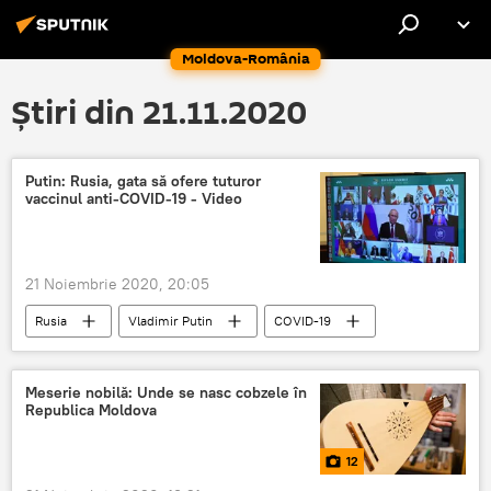
Moldova-România
Știri din 21.11.2020
Putin: Rusia, gata să ofere tuturor
vaccinul anti-COVID-19 - Video
21 Noiembrie 2020, 20:05
Rusia
Vladimir Putin
COVID-19
Meserie nobilă: Unde se nasc cobzele în
Republica Moldova
12