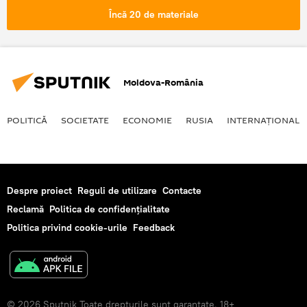
Încă 20 de materiale
Moldova-România
POLITICĂ
SOCIETATE
ECONOMIE
RUSIA
INTERNAŢIONAL
Despre proiect
Reguli de utilizare
Contacte
Reclamă
Politica de confidențialitate
Politica privind cookie-urile
Feedback
© 2026 Sputnik Toate drepturile sunt garantate. 18+