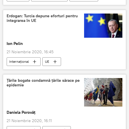
Erdogan: Turcia depune eforturi pentru
integrarea în UE
Ion Pelin
21 Noiembrie 2020, 16:45
Internaţional
UE
Recep Tayyip Erdogan
Țările bogate condamnă țările sărace pe
epidemie
Daniela Porovăț
21 Noiembrie 2020, 16:11