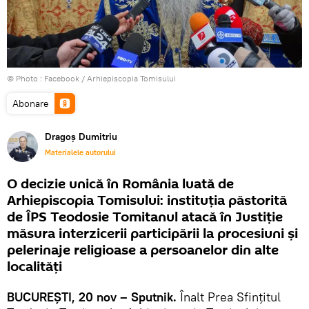
© Photo :
Facebook / Arhiepiscopia Tomisului
Abonare
Dragoș Dumitriu
Materialele autorului
O decizie unică în România luată de
Arhiepiscopia Tomisului: instituția păstorită
de ÎPS Teodosie Tomitanul atacă în Justiție
măsura interzicerii participării la procesiuni şi
pelerinaje religioase a persoanelor din alte
localități
BUCUREȘTI, 20 nov – Sputnik.
Înalt Prea Sfințitul