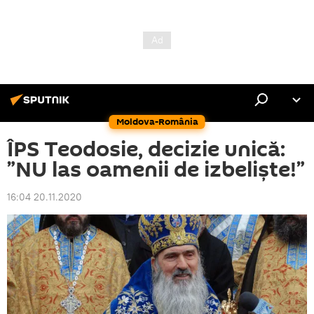
Moldova-România
ÎPS Teodosie, decizie unică:
”NU las oamenii de izbeliște!”
16:04 20.11.2020