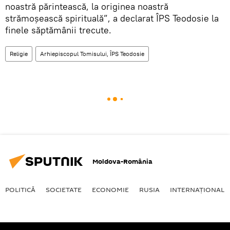
noastră părintească, la originea noastră
strămoşească spirituală”, a declarat ÎPS Teodosie la
finele săptămânii trecute.
Religie
Arhiepiscopul Tomisului, ÎPS Teodosie
Moldova-România
POLITICĂ
SOCIETATE
ECONOMIE
RUSIA
INTERNAŢIONAL