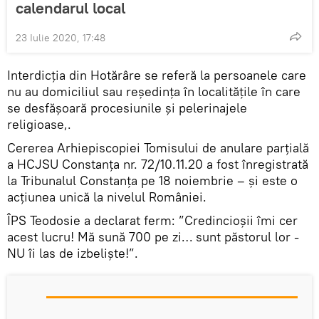
calendarul local
23 Iulie 2020, 17:48
Interdicția din Hotărâre se referă la persoanele care
nu au domiciliul sau reşedinţa în localităţile în care
se desfăşoară procesiunile şi pelerinajele
religioase,.
Cererea Arhiepiscopiei Tomisului de anulare parţială
a HCJSU Constanţa nr. 72/10.11.20 a fost înregistrată
la Tribunalul Constanţa pe 18 noiembrie – și este o
acțiunea unică la nivelul României.
ÎPS Teodosie a declarat ferm: ”Credincioșii îmi cer
acest lucru! Mă sună 700 pe zi… sunt păstorul lor -
NU îi las de izbeliște!”.