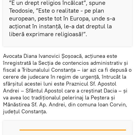
”E un drept religios încălcat”, spune
Teodosie, ”Este o realitate - pe plan
european, peste tot în Europa, unde s-a
acționat în instanță, le-a dat dreptul la
liberă exprimare religioasă!”.
Avocata Diana Ivanovici Şoşoacă, acţiunea este
înregistrată la Secţia de contencios administrativ şi
fiscal a Tribunalului Constanţa – iar azi ca fi depusă o
cerere de judecare în regim de urgenţă, întrucât la
sfârşitul acestei luni este Praznicul Sf. Apostol
Andrei – Sfântul Apostol care a creștinat Dacia – și
va avea loc tradiționalul pelerinaj la Peştera şi
Mânăstirea Sf. Ap. Andrei, din comuna Ioan Corvin,
judeţul Constanţa.