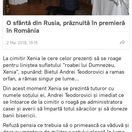
O sfântă din Rusia, prăznuită în premieră
în România
2 Mai 2018, 19:15
La cimitir Xenia le cere celor prezenţi să se roage
pentru liniştea sufletului "roabei lui Dumnezeu,
Xenia", spunând: Bietul Andrei Teodorovici a ramas
orfan, a rămas singur pe lume…
Din acest moment Xenia se prezintă tuturor cu
numele soţului ei, Andrei Teodorovici şi imediat ce
se întoarce de la cimitir o roagă pe administratora
casei şi averii să împartă totul săracilor şi să doneze
banii bisericii.
Refuză pensia ce trebuia să o primească ca văduvă şi
doar cu mantaua de militar a soţului pleacă în lume