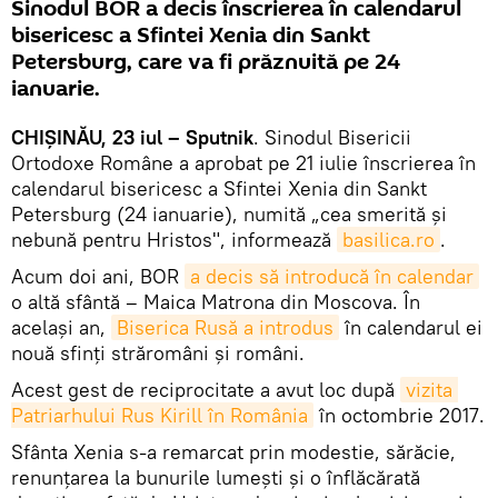
Sinodul BOR a decis înscrierea în calendarul
bisericesc a Sfintei Xenia din Sankt
Petersburg, care va fi prăznuită pe 24
ianuarie.
CHIȘINĂU, 23 iul – Sputnik
. Sinodul Bisericii
Ortodoxe Române a aprobat pe 21 iulie înscrierea în
calendarul bisericesc a Sfintei Xenia din Sankt
Petersburg (24 ianuarie), numită „cea smerită și
nebună pentru Hristos", informează
basilica.ro
.
Acum doi ani, BOR
a decis să introducă în calendar
o altă sfântă – Maica Matrona din Moscova. În
același an,
Biserica Rusă a introdus
în calendarul ei
nouă sfinți străromâni și români.
Acest gest de reciprocitate a avut loc după
vizita 
Patriarhului Rus Kirill în România
în octombrie 2017.
Sfânta Xenia s-a remarcat prin modestie, sărăcie,
renunţarea la bunurile lumeşti şi o înflăcărată