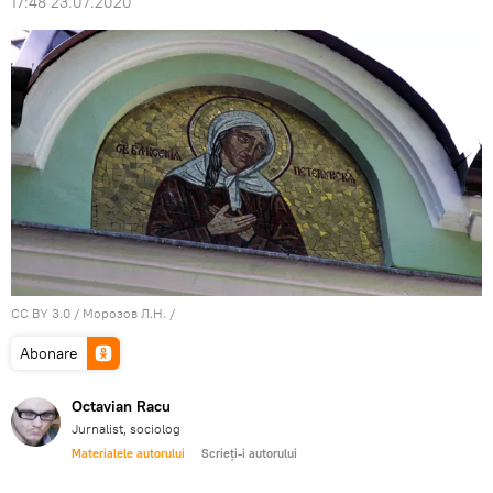
17:48 23.07.2020
CC BY 3.0
/
Морозов Л.Н.
/
Abonare
Octavian Racu
Jurnalist, sociolog
Materialele autorului
Scrieți-i autorului