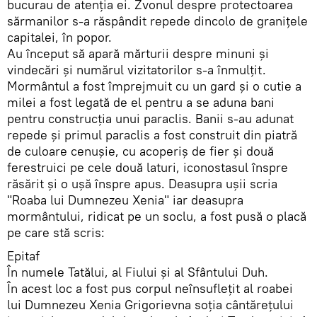
bucurau de atenţia ei. Zvonul despre protectoarea
sărmanilor s-a răspândit repede dincolo de graniţele
capitalei, în popor.
Au început să apară mărturii despre minuni şi
vindecări şi numărul vizitatorilor s-a înmulţit.
Mormântul a fost împrejmuit cu un gard şi o cutie a
milei a fost legată de el pentru a se aduna bani
pentru construcţia unui paraclis. Banii s-au adunat
repede şi primul paraclis a fost construit din piatră
de culoare cenuşie, cu acoperiş de fier şi două
ferestruici pe cele două laturi, iconostasul înspre
răsărit şi o uşă înspre apus. Deasupra uşii scria
"Roaba lui Dumnezeu Xenia" iar deasupra
mormântului, ridicat pe un soclu, a fost pusă o placă
pe care stă scris:
Epitaf
În numele Tatălui, al Fiului şi al Sfântului Duh.
În acest loc a fost pus corpul neînsufleţit al roabei
lui Dumnezeu Xenia Grigorievna soţia cântăreţului