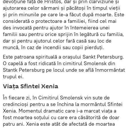
devoţiune faţă de Hristos, dar şi prin clarviziune şi
ajutorarea celor sărmani şi păcătoşi în timpul vieţii
şi prin minunile pe care le-a făcut după moarte. Este
considerată o protectoare a familiei, fiind cel mai
des invocată pentru ajutor în întemeierea unei
familii sau pentru orice sprijin în legătură cu familia,
dar şi pentru ajutorul celor fară casă sau loc de
muncă, în caz de incendii sau copii pierduţi.
Este patroana spirituală a oraşului Sankt Petersburg.
O capelă a fost ridicată în cimitirul Smolensk din
Stantk Petersburg pe locul unde se află înmormântat
trupul ei.
Viața Sfintei Xenia
În fiecare zi, în Cimitirul Smolensk vin sute de
credincioși pentru a se închina la mormântul Sfintei
Xenia. Momentul dramatic care i-a marcat viaţa a
fost moartea soţului cu care era căsătorită de doar
patru ani. Xenia este atât de afectată de moartea