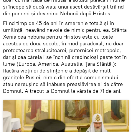
şi începe să ducă viaţa unui ascet desăvârşit trăind
din pomeni şi devenind Nebună după Hristos.
Fiind timp de 45 de ani în smerenie totală și în
umilință, neavând nevoie de nimic pentru ea, Sfânta
Xenia cea nebuna pentru Hristos este cu toate
acestea de doua secole, în mod paradoxal, nu doar
protectoarea strălucitoarei, puternicei metropole,
dar și cea căreia i se închină credincioși peste tot în
lume (Europa, America, Australia, Țara Sfântă.);
flacăra vieții ei de sfințenie a depășit de mult
granițele Rusiei, nimic din efortul comunismului
ateu nereușind să înăbușe preaslăvirea ei de către
Domnul. A trecut la Domnul la vârsta de 71 de ani.