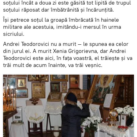
soţului încât a doua zi este găsită tot lipită de trupul
soţului răposat dar îmbătrânită şi încărunţită.
Îşi petrece soţul la groapă îmbrăcată în hainele
militare ale acestuia, imitându-i mersul în urma
sicriului.
Andrei Teodorovici nu a murit — le spunea ea celor
din jurul ei. A murit Xenia Grigorievna, dar Andrei
Teodorovici este aici, în faţa voastră, el trăieşte şi va
trăi mult de acum înainte, va trăi veşnic.