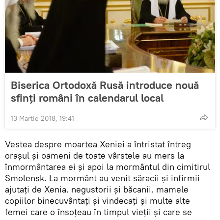
Biserica Ortodoxă Rusă introduce nouă
sfinți români în calendarul local
13 Martie 2018, 19:41
Vestea despre moartea Xeniei a întristat întreg
oraşul şi oameni de toate vârstele au mers la
înmormântarea ei şi apoi la mormântul din cimitirul
Smolensk. La mormânt au venit săracii şi infirmii
ajutaţi de Xenia, negustorii şi băcanii, mamele
copiilor binecuvântaţi şi vindecaţi şi multe alte
femei care o însoţeau în timpul vieţii şi care se