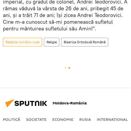
imperial, cu gradul de colonel, Andrei Teodorovici. A
rămas văduvă la vârsta de 26 de ani, pribegit 45 de
ani, şi a trăit 71 de ani; îşi zicea Andrei Teodorovici.
Cine m-a cunoscut să-mi pomenească sufletul
pentru mântuirea sufletului său Amin!".
Relațiile româno-ruse
Religie
Biserica Ortodoxă Română
Moldova-România
POLITICĂ
SOCIETATE
ECONOMIE
RUSIA
INTERNAŢIONAL