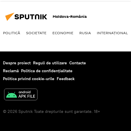
Moldova-România
POLITICĂ
SOCIETATE
ECONOMIE
RUSIA
INTERNAŢIONAL
Despre proiect
Reguli de utilizare
Contacte
Reclamă
Politica de confidențialitate
Politica privind cookie-urile
Feedback
© 2026 Sputnik Toate drepturile sunt garantate. 18+