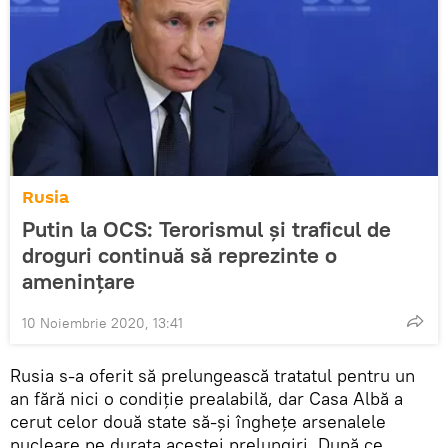
Rusia
Putin la OCS: Terorismul și traficul de
droguri continuă să reprezinte o
amenințare
10 Noiembrie 2020, 13:41
Rusia s-a oferit să prelungească tratatul pentru un
an fără nici o condiție prealabilă, dar Casa Albă a
cerut celor două state să-și înghețe arsenalele
nucleare pe durata acestei prelungiri. După ce