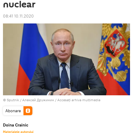
nuclear
08:41 10.11.2020
© Sputnik / Алексей Дружинин
/
Accesați arhiva multimedia
Abonare
Doina Crainic
Materialele autorului