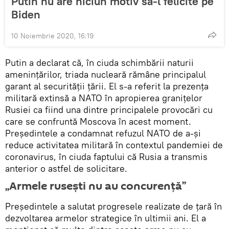
Putin nu are niciun motiv să-l felicite pe
Biden
10 Noiembrie 2020, 16:19
Putin a declarat că, în ciuda schimbării naturii
amenințărilor, triada nucleară rămâne principalul
garant al securității țării. El s-a referit la prezența
militară extinsă a NATO în apropierea granițelor
Rusiei ca fiind una dintre principalele provocări cu
care se confruntă Moscova în acest moment.
Președintele a condamnat refuzul NATO de a-și
reduce activitatea militară în contextul pandemiei de
coronavirus, în ciuda faptului că Rusia a transmis
anterior o astfel de solicitare.
„Armele rusești nu au concurență”
Președintele a salutat progresele realizate de țară în
dezvoltarea armelor strategice în ultimii ani. El a