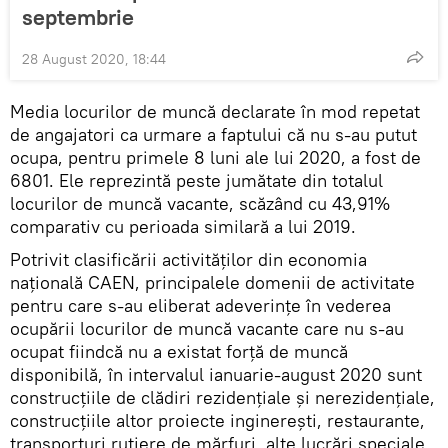
septembrie
28 August 2020, 18:44
Media locurilor de muncă declarate în mod repetat
de angajatori ca urmare a faptului că nu s-au putut
ocupa, pentru primele 8 luni ale lui 2020, a fost de
6801. Ele reprezintă peste jumătate din totalul
locurilor de muncă vacante, scăzând cu 43,91%
comparativ cu perioada similară a lui 2019.
Potrivit clasificării activităților din economia
națională CAEN, principalele domenii de activitate
pentru care s-au eliberat adeverințe în vederea
ocupării locurilor de muncă vacante care nu s-au
ocupat fiindcă nu a existat forță de muncă
disponibilă, în intervalul ianuarie-august 2020 sunt
construcțiile de clădiri rezidențiale și nerezidențiale,
construcțiile altor proiecte inginerești, restaurante,
transporturi rutiere de mărfuri, alte lucrări speciale