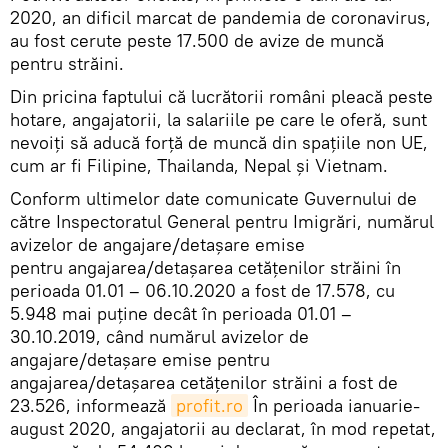
2020, an dificil marcat de pandemia de coronavirus,
au fost cerute peste 17.500 de avize de muncă
pentru străini.
Din pricina faptului că lucrătorii români pleacă peste
hotare, angajatorii, la salariile pe care le oferă, sunt
nevoiți să aducă forță de muncă din spațiile non UE,
cum ar fi Filipine, Thailanda, Nepal și Vietnam.
Conform ultimelor date comunicate Guvernului de
către Inspectoratul General pentru Imigrări, numărul
avizelor de angajare/detașare emise
pentru angajarea/detașarea cetățenilor străini în
perioada 01.01 – 06.10.2020 a fost de 17.578, cu
5.948 mai puține decât în perioada 01.01 –
30.10.2019, când numărul avizelor de
angajare/detașare emise pentru
angajarea/detașarea cetățenilor străini a fost de
23.526, informează
profit.ro
În perioada ianuarie-
august 2020, angajatorii au declarat, în mod repetat,