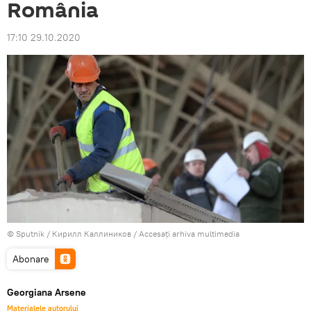
România
17:10 29.10.2020
© Sputnik / Кирилл Каллиников
/
Accesați arhiva multimedia
Abonare
Georgiana Arsene
Materialele autorului