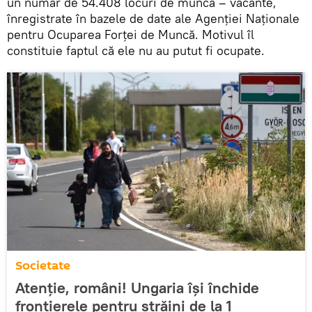
un număr de 54.408 locuri de muncă – vacante,
înregistrate în bazele de date ale Agenției Naționale
pentru Ocuparea Forței de Muncă. Motivul îl
constituie faptul că ele nu au putut fi ocupate.
Societate
Atenție, români! Ungaria își închide
frontierele pentru străini de la 1