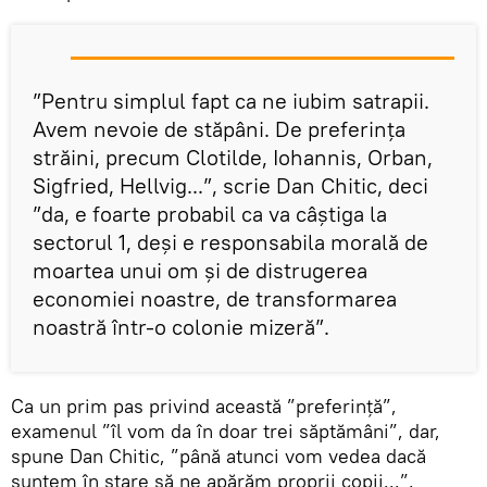
”Pentru simplul fapt ca ne iubim satrapii.
Avem nevoie de stăpâni. De preferința
străini, precum Clotilde, Iohannis, Orban,
Sigfried, Hellvig...”, scrie Dan Chitic, deci
”da, e foarte probabil ca va câștiga la
sectorul 1, deși e responsabila morală de
moartea unui om și de distrugerea
economiei noastre, de transformarea
noastră într-o colonie mizeră”.
Ca un prim pas privind această ”preferință”,
examenul ”îl vom da în doar trei săptămâni”, dar,
spune Dan Chitic, ”până atunci vom vedea dacă
suntem în stare să ne apărăm proprii copii...”.