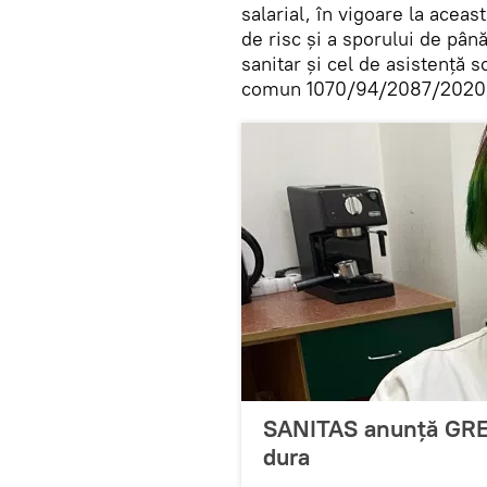
salarial, în vigoare la acea
de risc și a sporului de pâ
sanitar și cel de asistență 
comun 1070/94/2087/2020
SANITAS anunță GREV
dura