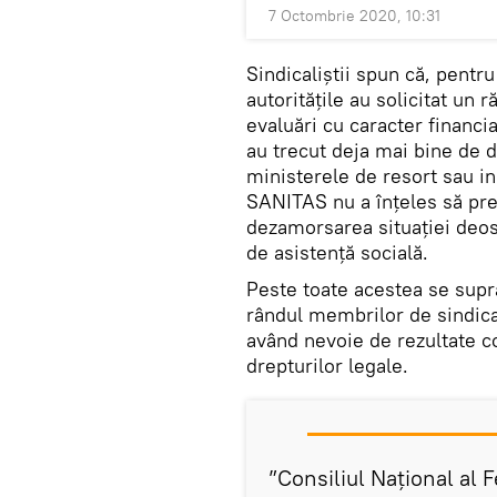
7 Octombrie 2020, 10:31
Sindicaliștii spun că, pentru
autoritățile au solicitat un 
evaluări cu caracter financia
au trecut deja mai bine de d
ministerele de resort sau ins
SANITAS nu a înțeles să pre
dezamorsarea situației deose
de asistență socială.
Peste toate acestea se supr
rândul membrilor de sindica
având nevoie de rezultate co
drepturilor legale.
”Consiliul Național al 