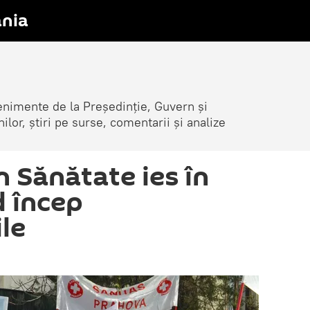
nia
venimente de la Președinție, Guvern și
nilor, știri pe surse, comentarii și analize
n Sănătate ies în
d încep
le