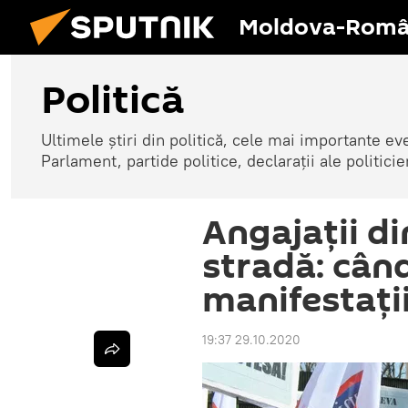
Moldova-Româ
Politică
Ultimele știri din politică, cele mai importante e
Parlament, partide politice, declarații ale politicie
Angajații di
stradă: cân
manifestații
19:37 29.10.2020