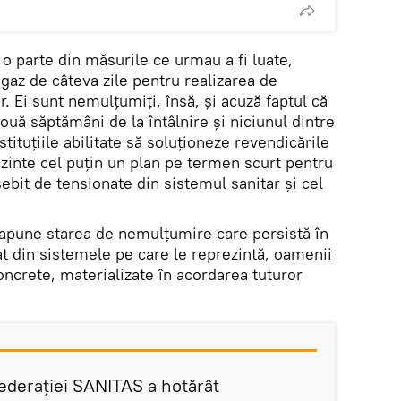
 o parte din măsurile ce urmau a fi luate,
răgaz de câteva zile pentru realizarea de
r. Ei sunt nemulțumiți, însă, și acuză faptul că
ouă săptămâni de la întâlnire și niciunul dintre
tituțiile abilitate să soluționeze revendicările
zinte cel puțin un plan pe termen scurt pentru
bit de tensionate din sistemul sanitar și cel
apune starea de nemulțumire care persistă în
t din sistemele pe care le reprezintă, oamenii
ncrete, materializate în acordarea tuturor
Federației SANITAS a hotărât