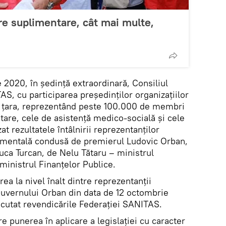
e suplimentare, cât mai multe,
e 2020, în ședință extraordinară, Consiliul
AS, cu participarea președinților organizațiilor
 țara, reprezentând peste 100.000 de membri
itare, cele de asistență medico-socială și cele
at rezultatele întâlnirii reprezentanților
mentală condusă de premierul Ludovic Orban,
uca Turcan, de Nelu Tătaru – ministrul
 ministrul Finanţelor Publice.
rea la nivel înalt dintre reprezentanții
uvernului Orban din data de 12 octombrie
scutat revendicările Federației SANITAS.
re punerea în aplicare a legislației cu caracter