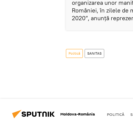
organizarea unor manife
României, în zilele de 
2020”, anunță reprezen
Politică
SANITAS
Moldova-România
POLITICĂ
S