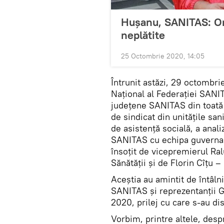
Hușanu, SANITAS: Or
neplătite
25 Octombrie 2020, 14:05
Întrunit astăzi, 29 octombri
Național al Federației SANIT
județene SANITAS din toată
de sindicat din unitățile san
de asistență socială, a analiz
SANITAS cu echipa guverna
însoțit de vicepremierul Ral
Sănătății și de Florin Cîţu –
Aceștia au amintit de întâlni
SANITAS și reprezentanții G
2020, prilej cu care s-au di
Vorbim, printre altele, desp