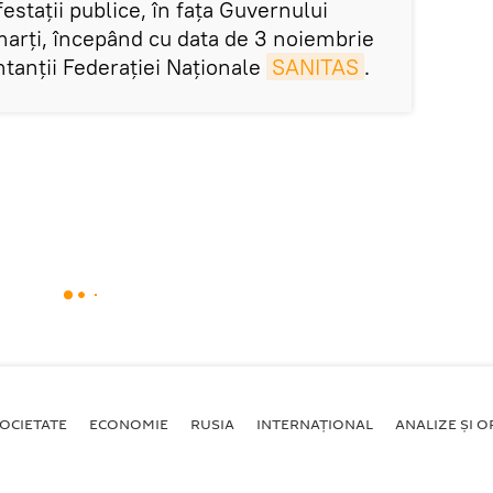
stații publice, în fața Guvernului
marți, începând cu data de 3 noiembrie
tanții Federației Naționale
SANITAS
.
OCIETATE
ECONOMIE
RUSIA
INTERNAŢIONAL
ANALIZE ȘI OP