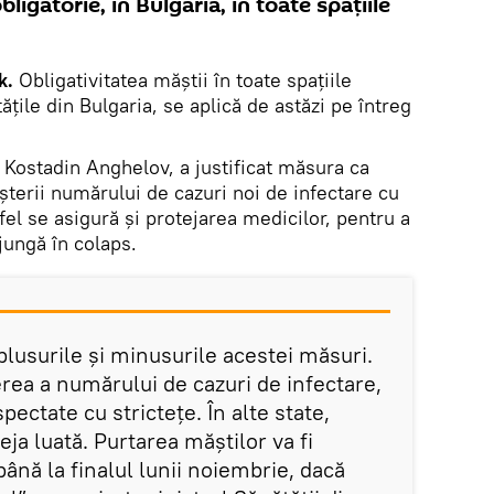
ligatorie, în Bulgaria, în toate spațiile
k.
Obligativitatea măștii în toate spațiile
ățile din Bulgaria, se aplică de astăzi pe întreg
, Kostadin Anghelov, a justificat măsura ca
șterii numărului de cazuri noi de infectare cu
fel se asigură și protejarea medicilor, pentru a
jungă în colaps.
lusurile şi minusurile acestei măsuri.
rea a numărului de cazuri de infectare,
pectate cu stricteţe. În alte state,
eja luată. Purtarea măştilor va fi
până la finalul lunii noiembrie, dacă