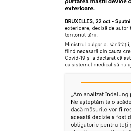
purtarea măștii devine ob
exterioare.
BRUXELLES, 22 oct - Sputni
exterioare, decisă de autorit
teritoriul țării.
Ministrul bulgar al sănătății
fiind necesară din cauza cre
Covid-19 și a declarat că ast
ca sistemul medical să nu a
„Am analizat îndelung p
Ne aşteptăm la o scăde
dacă măsurile vor fi res
această decizie a fost d
obligatorie pentru toţi 