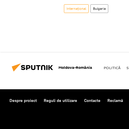
Internaţional
Bulgaria
Moldova-România
POLITICĂ
S
Despre proiect
Reguli de utilizare
Contacte
Reclamă