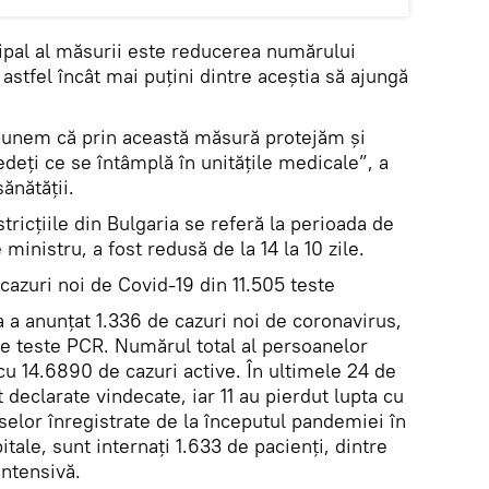
cipal al măsurii este reducerea numărului
, astfel încât mai puţini dintre aceştia să ajungă
spunem că prin această măsură protejăm şi
edeţi ce se întâmplă în unităţile medicale”, a
ănătăţii.
tricțiile din Bulgaria se referă la perioada de
 ministru, a fost redusă de la 14 la 10 zile.
 cazuri noi de Covid-19 din 11.505 teste
a a anunțat 1.336 de cazuri noi de coronavirus,
de teste PCR. Numărul total al persoanelor
 cu 14.6890 de cazuri active. În ultimele 24 de
 declarate vindecate, iar 11 au pierdut lupta cu
selor înregistrate de la începutul pandemiei în
pitale, sunt internaţi 1.633 de pacienţi, dintre
intensivă.