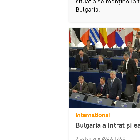
situaţia se menţine la f
Bulgaria.
Internaţional
Bulgaria a intrat și e
9 Octombrie 2020, 19:03