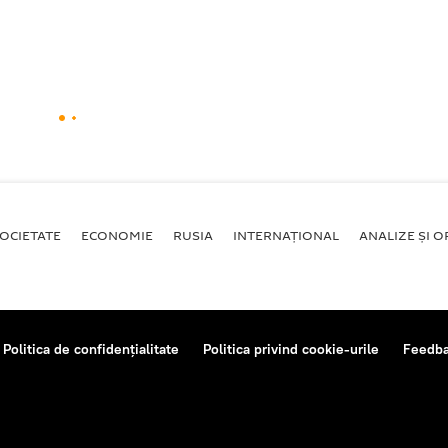
OCIETATE
ECONOMIE
RUSIA
INTERNAŢIONAL
ANALIZE ȘI OP
Politica de confidențialitate
Politica privind cookie-urile
Feedb