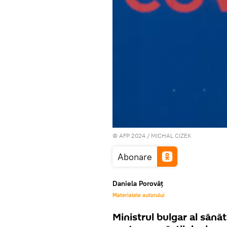
© AFP 2024 / MICHAL CIZEK
Abonare
Daniela Porovăț
Materialele autorului
Ministrul bulgar al sănă