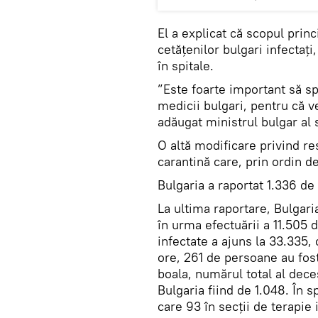
El a explicat că scopul prin
cetăţenilor bulgari infectaţi
în spitale.
”Este foarte important să 
medicii bulgari, pentru că v
adăugat ministrul bulgar al s
O altă modificare privind res
carantină care, prin ordin de
Bulgaria a raportat 1.336 de
La ultima raportare, Bulgari
în urma efectuării a 11.505 
infectate a ajuns la 33.335,
ore, 261 de persoane au fost
boala, numărul total al dece
Bulgaria fiind de 1.048. În s
care 93 în secţii de terapie 