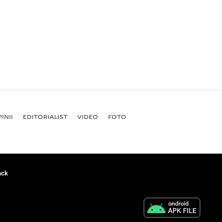
INII
EDITORIALIST
VIDEO
FOTO
ack