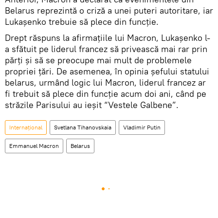
Belarus reprezintă o criză a unei puteri autoritare, iar
Lukașenko trebuie să plece din funcție.
Drept răspuns la afirmațiile lui Macron, Lukașenko l-
a sfătuit pe liderul francez să privească mai rar prin
părți și să se preocupe mai mult de problemele
propriei țări. De asemenea, în opinia șefului statului
belarus, urmând logic lui Macron, liderul francez ar
fi trebuit să plece din funcție acum doi ani, când pe
străzile Parisului au ieșit “Vestele Galbene”.
Internaţional
Svetlana Tihanovskaia
Vladimir Putin
Emmanuel Macron
Belarus