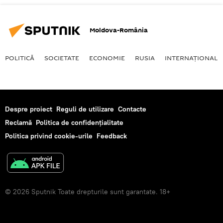
Moldova-România
POLITICĂ
SOCIETATE
ECONOMIE
RUSIA
INTERNAŢIONAL
Despre proiect
Reguli de utilizare
Contacte
Reclamă
Politica de confidențialitate
Politica privind cookie-urile
Feedback
© 2026 Sputnik Toate drepturile sunt garantate. 18+