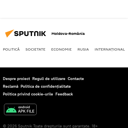
Moldova-România
POLITICĂ
SOCIETATE
ECONOMIE
RUSIA
INTERNAŢIONAL
Despre proiect
Reguli de utilizare
Contacte
Reclamă
Politica de confidențialitate
Politica privind cookie-urile
Feedback
© 2026 Sputnik Toate drepturile sunt garantate. 18+