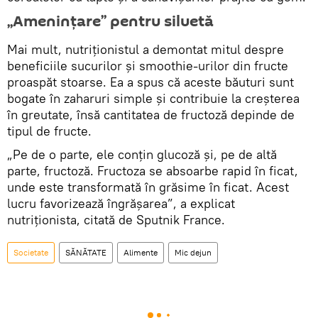
„Amenințare” pentru siluetă
Mai mult, nutriționistul a demontat mitul despre
beneficiile sucurilor și smoothie-urilor din fructe
proaspăt stoarse. Ea a spus că aceste băuturi sunt
bogate în zaharuri simple și contribuie la creșterea
în greutate, însă cantitatea de fructoză depinde de
tipul de fructe.
„Pe de o parte, ele conţin glucoză și, pe de altă
parte, fructoză. Fructoza se absoarbe rapid în ficat,
unde este transformată în grăsime în ficat. Acest
lucru favorizează îngrăşarea”, a explicat
nutriţionista, citată de Sputnik France.
Societate
SĂNĂTATE
Alimente
Mic dejun