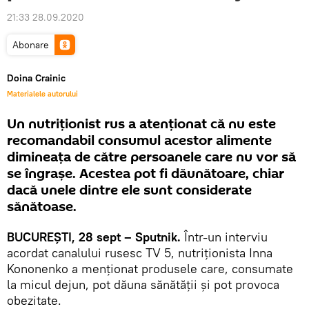
21:33 28.09.2020
Abonare
Doina Crainic
Materialele autorului
Un nutriţionist rus a atenţionat că nu este
recomandabil consumul acestor alimente
dimineaţa de către persoanele care nu vor să
se îngraşe. Acestea pot fi dăunătoare, chiar
dacă unele dintre ele sunt considerate
sănătoase.
BUCUREŞTI, 28 sept – Sputnik.
Într-un interviu
acordat canalului rusesc TV 5, nutriționista Inna
Kononenko a menţionat produsele care, consumate
la micul dejun, pot dăuna sănătății și pot provoca
obezitate.