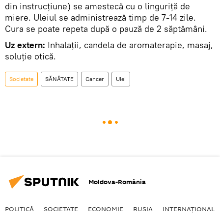
din instrucțiune) se amestecă cu o linguriţă de
miere. Uleiul se administrează timp de 7-14 zile.
Cura se poate repeta după o pauză de 2 săptămâni.
Uz extern:
Inhalaţii, candela de aromaterapie, masaj,
soluţie otică.
Societate
SĂNĂTATE
Cancer
Ulei
Moldova-România
POLITICĂ
SOCIETATE
ECONOMIE
RUSIA
INTERNAŢIONAL