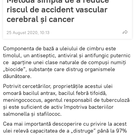
riscul de accident vascular
cerebral și cancer
25 August 2020, 10:13
Componenta de bază a uleiului de cimbru este
timolul, un antiseptic, antiviral și antifungic puternic
ce aparține unei clase naturale de compuși numiți
„biocide”, substanțe care distrug organismele
dăunătoare.
Potrivit cercetărilor, proprietățile acestui ulei
omoară bacilul antrax, bacilul febră tifoidă,
meningococcus, agentul responsabil de tuberculoză
și este suficient de activ împotriva bacteriilor
salmonella și stafilococ.
Cea mai importantă descoperire cu privire la acest
ulei relevă capacitatea de a „distruge” până la 97%