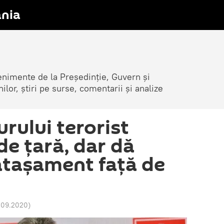
nia
venimente de la Președinție, Guvern și
nilor, știri pe surse, comentarii și analize
rului terorist
de țară, dar dă
atașament față de
1.09.2020
)