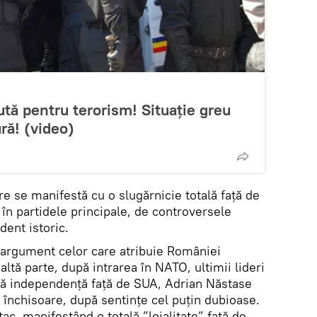
tă pentru terorism! Situație greu
ură! (video)
re se manifestă cu o slugărnicie totală față de
 în partidele principale, de controversele
ident istoric.
 argument celor care atribuie României
altă parte, după intrarea în NATO, ultimii lideri
tă independență față de SUA, Adrian Năstase
n închisoare, după sentințe cel puțin dubioase.
ac, manifestând o totală ”loialitate” față de