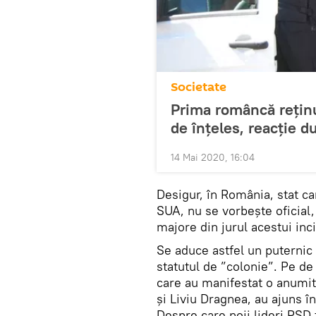
Societate
Prima româncă reținu
de înțeles, reacție d
14 Mai 2020, 16:04
Desigur, în România, stat ca
SUA, nu se vorbește oficial,
majore din jurul acestui inc
Se aduce astfel un puternic
statutul de ”colonie”. Pe de 
care au manifestat o anumi
și Liviu Dragnea, au ajuns î
Despre care noii lideri PSD t