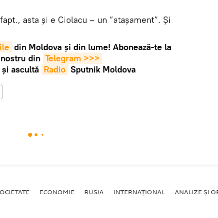
apt., asta și e Ciolacu – un ”atașament”. Și
ile
din Moldova și din lume! Abonează-te la
 nostru din
Telegram >>>
și ascultă
Radio
Sputnik Moldova
OCIETATE
ECONOMIE
RUSIA
INTERNAŢIONAL
ANALIZE ȘI OP