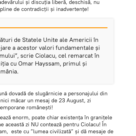
devărului și discuția liberă, deschisă, nu
 pline de contradicții și inadvertențe!
turi de Statele Unite ale Americii în
jare a acestor valori fundamentale și
ului”, scrie Ciolacu, cel remarcat în
ciția cu Omar Hayssam, primul și
omânia.
nă dovadă de slugărnicie a personajului din
nici măcar un mesaj de 23 August, zi
ntemporane românești!
ează enorm, poate chiar existența în granițele
ne această zi NU contează pentru Ciolacu! În
am, este cu ”lumea civilizată” și dă mesaje de