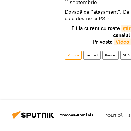
11 septembrie!
Dovadă de ”atașament”. De f
asta devine și PSD.
Fii la curent cu toate
știr
canalul
Privește
Video
Politică
Terorist
Român
SUA
Moldova-România
POLITICĂ
S