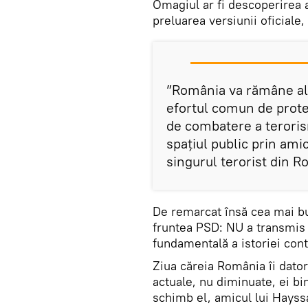
Omagiul ar fi descoperirea a
preluarea versiunii oficiale,
”România va rămâne ală
efortul comun de prote
de combatere a terorism
spațiul public prin ami
singurul terorist din R
De remarcat însă cea mai bu
fruntea PSD: NU a transmis 
fundamentală a istoriei co
Ziua căreia România îi dator
actuale, nu diminuate, ei bi
schimb el, amicul lui Hayss