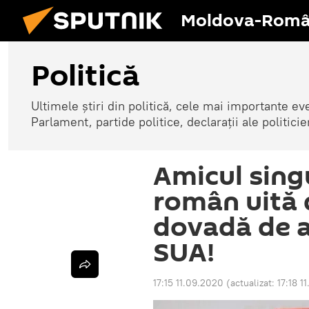
Moldova-Româ
Politică
Ultimele știri din politică, cele mai importante e
Parlament, partide politice, declarații ale politicie
Amicul singu
român uită 
dovadă de 
SUA!
17:15 11.09.2020
(actualizat:
17:18 1