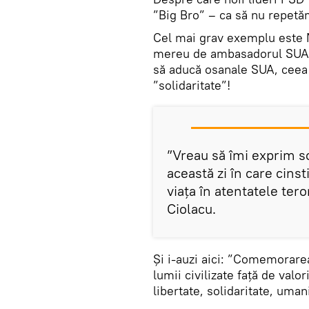
”Big Bro” – ca să nu repetă
Cel mai grav exemplu este M
mereu de ambasadorul SUA, 
să aducă osanale SUA, ceea 
”solidaritate”!
”Vreau să îmi exprim so
această zi în care cins
viața în atentatele tero
Ciolacu.
Și i-auzi aici: ”Comemorare
lumii civilizate față de valo
libertate, solidaritate, uman