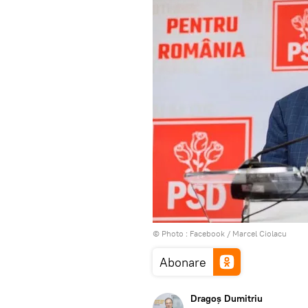
© Photo :
Facebook / Marcel Ciolacu
Abonare
Dragoș Dumitriu