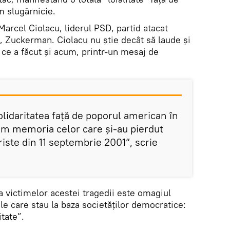
m slugărnicie.
arcel Ciolacu, liderul PSD, partid atacat
Zuckerman. Ciolacu nu știe decât să laude și
ce a făcut și acum, printr-un mesaj de
lidaritatea față de poporul american în
tim memoria celor care și-au pierdut
riste din 11 septembrie 2001”, scrie
a victimelor acestei tragedii este omagiul
rile care stau la baza societăților democratice:
itate”.