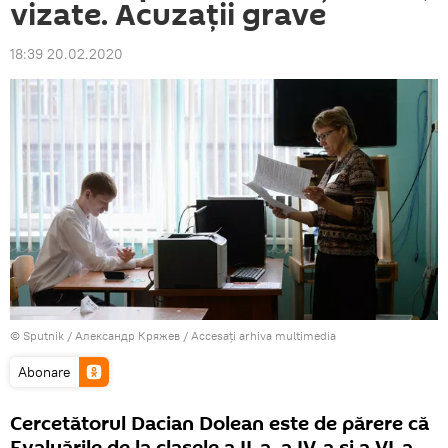
vizate. Acuzații grave
18:39 20.02.2020
© Sputnik / Александр Кряжев
/
Accesați arhiva multimedia
Abonare
Cercetătorul Dacian Dolean este de părere că