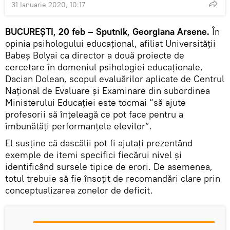
31 Ianuarie 2020, 10:17
BUCUREȘTI, 20 feb – Sputnik, Georgiana Arsene.
În
opinia psihologului educațional, afiliat Universității
Babeș Bolyai ca director a două proiecte de
cercetare în domeniul psihologiei educaționale,
Dacian Dolean, scopul evaluărilor aplicate de Centrul
Național de Evaluare și Examinare din subordinea
Ministerului Educației este tocmai “să ajute
profesorii să înțeleagă ce pot face pentru a
îmbunătăți performanțele elevilor”.
El susține că dascălii pot fi ajutați prezentând
exemple de itemi specifici fiecărui nivel și
identificând sursele tipice de erori. De asemenea,
totul trebuie să fie însoțit de recomandări clare prin
conceptualizarea zonelor de deficit.