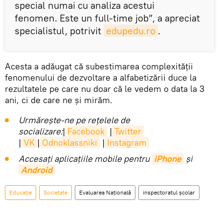
special numai cu analiza acestui
fenomen. Este un full-time job”, a apreciat
specialistul, potrivit
edupedu.ro
.
Acesta a adăugat că subestimarea complexității
fenomenului de dezvoltare a alfabetizării duce la
rezultatele pe care nu doar că le vedem o data la 3
ani, ci de care ne și mirăm.
Urmărește-ne pe rețelele de
socializare:
|
Facebook
|
Twitter
|
VK
|
Odnoklassniki
|
Instagram
Accesaţi aplicaţiile mobile pentru
iPhone
și
Android
Educație
Societate
Evaluarea Naţională
inspectoratul școlar