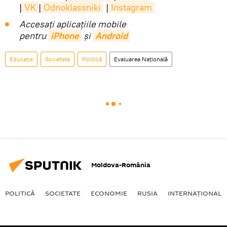
|
VK
|
Odnoklassniki
|
Instagram
Accesaţi aplicaţiile mobile
pentru
iPhone
și
Android
Educație
Societate
Politică
Evaluarea Naţională
Moldova-România
POLITICĂ
SOCIETATE
ECONOMIE
RUSIA
INTERNAŢIONAL