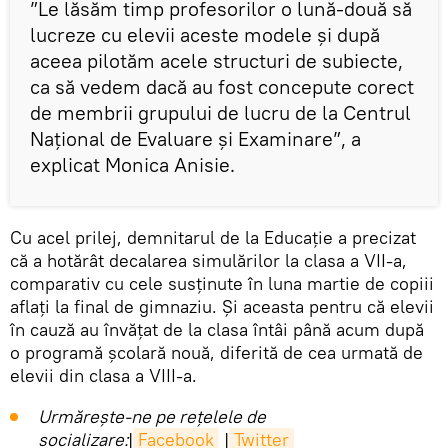
”Le lăsăm timp profesorilor o lună-două să
lucreze cu elevii aceste modele și după
aceea pilotăm acele structuri de subiecte,
ca să vedem dacă au fost concepute corect
de membrii grupului de lucru de la Centrul
Național de Evaluare și Examinare”, a
explicat Monica Anisie.
Cu acel prilej, demnitarul de la Educație a precizat
că a hotărât decalarea simulărilor la clasa a VII-a,
comparativ cu cele susținute în luna martie de copiii
aflați la final de gimnaziu. Și aceasta pentru că elevii
în cauză au învățat de la clasa întâi până acum după
o programă școlară nouă, diferită de cea urmată de
elevii din clasa a VIII-a.
Urmărește-ne pe rețelele de
socializare:
|
Facebook
|
Twitter