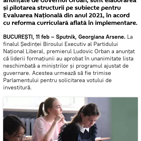
anunțate de Guvernul Orban, sunt elaborarea
și pilotarea structurii pe subiecte pentru
Evaluarea Națională din anul 2021, în acord
cu reforma curriculară aflată în implementare.
BUCUREȘTI, 11 feb – Sputnik, Georgiana Arsene.
La
finalul Ședinței Biroului Executiv al Partidului
Național Liberal, premierul Ludovic Orban a anunțat
că liderii formațiunii au aprobat în unanimitate lista
neschimbată a miniștrilor și programul ajustat de
guvernare. Acestea urmează să fie trimise
Parlamentului pentru solicitarea votului de
investitură.