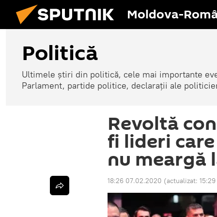
Moldova-Româ
Politică
Ultimele știri din politică, cele mai importante e
Parlament, partide politice, declarații ale politicie
Revoltă cont
fi lideri care
nu meargă l
18:26 07.02.2020
(actualizat:
15:29