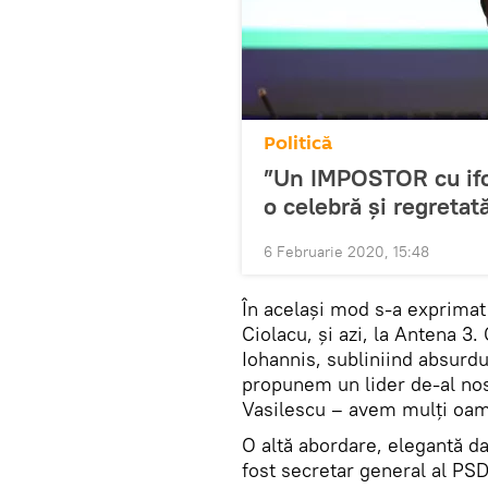
Politică
”Un IMPOSTOR cu ifos
o celebră și regretată
6 Februarie 2020, 15:48
În același mod s-a exprimat 
Ciolacu, și azi, la Antena 3.
Iohannis, subliniind absurdu
propunem un lider de-al nos
Vasilescu – avem mulți oame
O altă abordare, elegantă da
fost secretar general al PSD