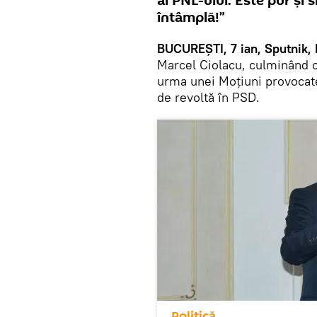
al PNL-ului. Este pur și 
întâmplă!”
BUCUREȘTI, 7 ian, Sputnik,
Marcel Ciolacu, culminând c
urma unei Moțiuni provocate 
de revoltă în PSD.
Politică