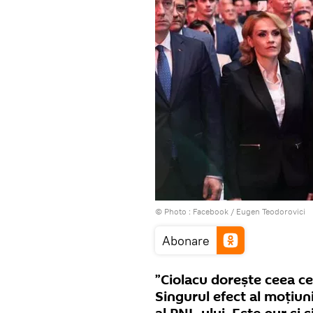
© Photo :
Facebook / Eugen Teodorovici
Abonare
”Ciolacu dorește ceea ce
Singurul efect al moțiuni