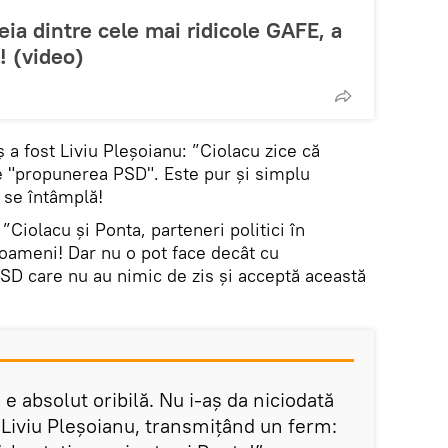
eia dintre cele mai ridicole GAFE, a
! (video)
ș a fost Liviu Pleșoianu: ”Ciolacu zice că
e "propunerea PSD". Este pur și simplu
e se întâmplă!
”Ciolacu și Ponta, parteneri politici în
oameni! Dar nu o pot face decât cu
D care nu au nimic de zis și acceptă această
e absolut oribilă. Nu i-aș da niciodată
 Liviu Pleșoianu, transmițând un ferm: