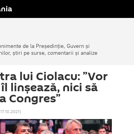
nia
venimente de la Președinție, Guvern și
nilor, știri pe surse, comentarii și analize
ra lui Ciolacu: ”Vor
 îl linșează, nici să
a Congres”
 17.10.2021
)