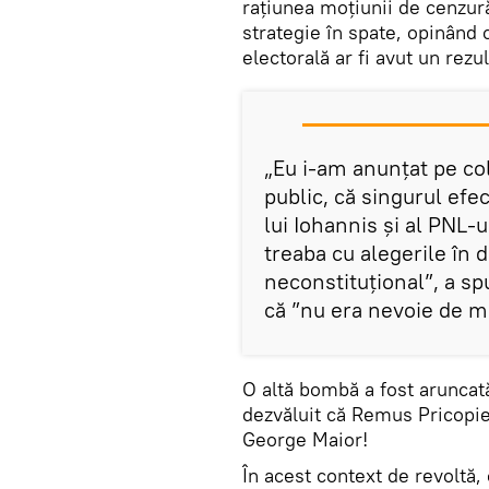
rațiunea moțiunii de cenzur
strategie în spate, opinând 
electorală ar fi avut un rezu
„Eu i-am anunțat pe col
public, că singurul efec
lui Iohannis și al PNL-u
treaba cu alegerile în d
neconstituțional”, a sp
că ”nu era nevoie de m
O altă bombă a fost aruncată
dezvăluit că Remus Pricopie
George Maior!
În acest context de revoltă, 