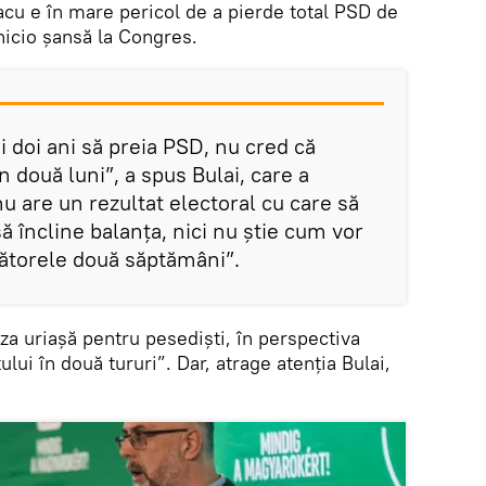
acu e în mare pericol de a pierde total PSD de
nicio șansă la Congres.
i doi ani să preia PSD, nu cred că
n două luni”, a spus Bulai, care a
nu are un rezultat electoral cu care să
ă încline balanța, nici nu știe cum vor
mătorele două săptămâni”.
za uriașă pentru pesediști, în perspectiva
ului în două tururi”. Dar, atrage atenția Bulai,