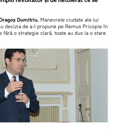
simplu revoltător și de netolerat ce se
 Dragoș Dumitriu.
Manevrele ciudate ale lui
u decizia de a-l propune pe Remus Pricopie în
fără o strategie clară, toate au dus la o stare