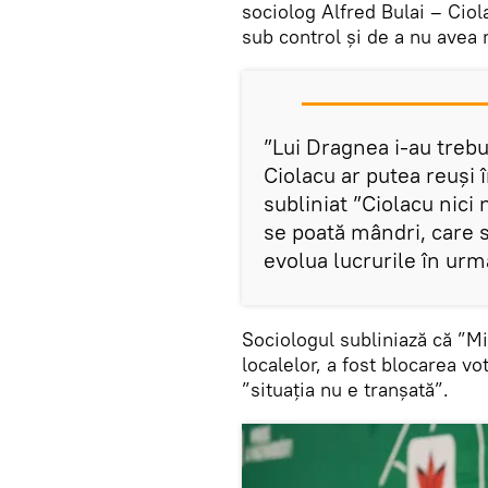
sociolog Alfred Bulai – Ciol
sub control și de a nu avea 
”Lui Dragnea i-au trebu
Ciolacu ar putea reuși î
subliniat ”Ciolacu nici 
se poată mândri, care s
evolua lucrurile în ur
Sociologul subliniază că ”Mi
localelor, a fost blocarea vot
”situația nu e tranșată”.