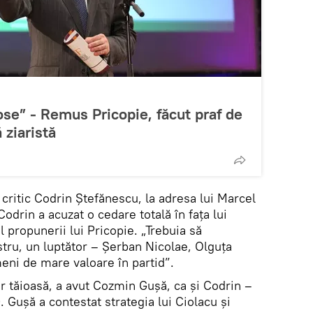
e” - Remus Pricopie, făcut praf de
 ziaristă
critic Codrin Ștefănescu, la adresa lui Marcel
 Codrin a acuzat o cedare totală în fața lui
l propunerii lui Pricopie. „Trebuia să
tru, un luptător – Șerban Nicolae, Olguța
ni de mare valoare în partid”.
r tăioasă, a avut Cozmin Gușă, ca și Codrin –
. Gușă a contestat strategia lui Ciolacu și