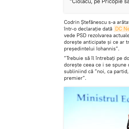
”Ciolacu, pe Pricopie să
Codrin Ștefănescu s-a arătat 
într-o declarație dată
DC N
vede PSD rezolvarea actualei
dorește anticipate și ce ar t
președintelui Iohannis”.
”Trebuie să îl întrebați pe
dorește ceea ce i se spune c
subliniind că ”noi, ca parti
premier”.