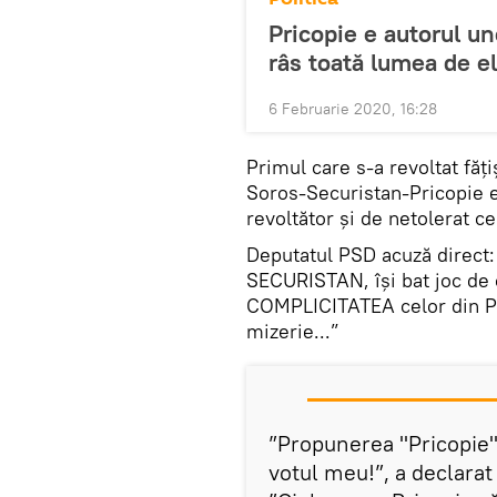
Pricopie e autorul un
râs toată lumea de el
6 Februarie 2020, 16:28
Primul care s-a revoltat făți
Soros-Securistan-Pricopie 
revoltător și de netolerat c
Deputatul PSD acuză direct: 
SECURISTAN, își bat joc de 
COMPLICITATEA celor din PS
mizerie...”
”Propunerea "Pricopie" 
votul meu!”, a declarat