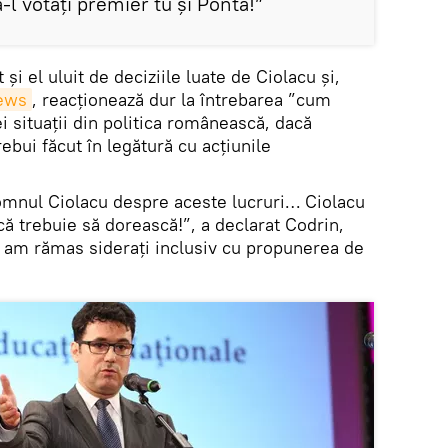
-l votați premier tu și Ponta!”
și el uluit de deciziile luate de Ciolacu și,
ews
, reacționează dur la întrebarea ”cum
 situații din politica românească, dacă
rebui făcut în legătură cu acțiunile
 domnul Ciolacu despre aceste lucruri… Ciolacu
ă trebuie să dorească!”, a declarat Codrin,
d, am rămas siderați inclusiv cu propunerea de