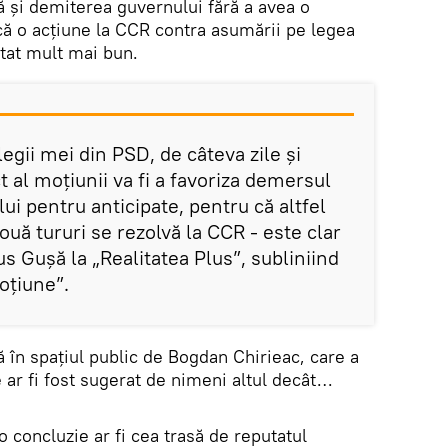
ă și demiterea guvernului fără a avea o
că o acțiune la CCR contra asumării pe legea
ltat mult mai bun.
egii mei din PSD, de câteva zile și
t al moțiunii va fi a favoriza demersul
lui pentru anticipate, pentru că altfel
ouă tururi se rezolvă la CCR - este clar
us Gușă la „Realitatea Plus”, subliniind
oțiune”.
 în spațiul public de Bogdan Chirieac, care a
 ar fi fost sugerat de nimeni altul decât…
o concluzie ar fi cea trasă de reputatul