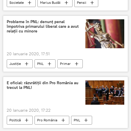
Societate
Marius Budăi
Pensii
Buget
Probleme în PNL: denunț penal
împotriva primarului liberal care a avut
relații cu minore
20 Ianuarie 2020, 17:51
Justiție
PNL
Primar
Minore
E oficial: răzvrătiții din Pro România au
trecut la PNL!
20 Ianuarie 2020, 17:22
Politică
Pro România
PNL