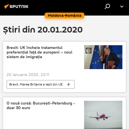
Moldova-România
Știri din 20.01.2020
Brexit: UK încheie tratamentul
preferenţial faţă de europeni – noul
sistem de imigraţie
20 Ianuarie 2020, 23:11
Brexit. Marea Britanie a ieșit din UE
Internaţional
Marea Britanie
Brexit
O nouă cursă: Bucureşti-Petersburg -
doar 30 euro