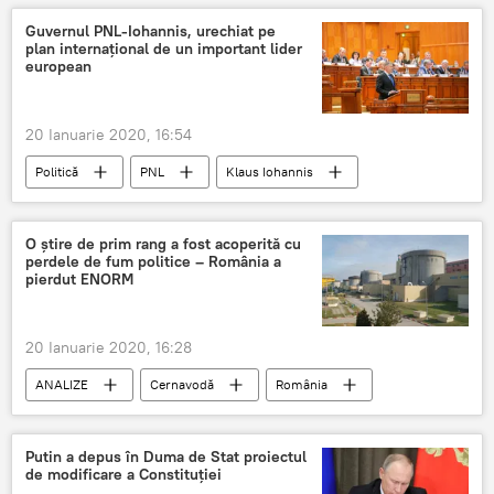
Guvernul PNL-Iohannis, urechiat pe
plan internațional de un important lider
european
20 Ianuarie 2020, 16:54
Politică
PNL
Klaus Iohannis
Europa
O știre de prim rang a fost acoperită cu
perdele de fum politice – România a
pierdut ENORM
20 Ianuarie 2020, 16:28
ANALIZE
Cernavodă
România
Putin a depus în Duma de Stat proiectul
de modificare a Constituției