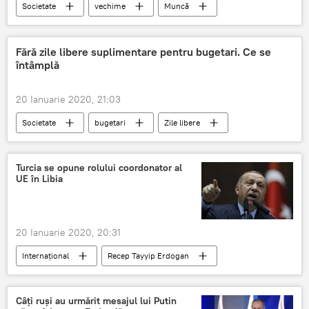
Societate
vechime
Muncă
Vârsta de pensionare
Fără zile libere suplimentare pentru bugetari. Ce se
întâmplă
20 Ianuarie 2020, 21:03
Societate
bugetari
Zile libere
Turcia se opune rolului coordonator al
UE în Libia
20 Ianuarie 2020, 20:31
Internaţional
Recep Tayyip Erdogan
Uniunea Europeană
Libia
Câți ruși au urmărit mesajul lui Putin