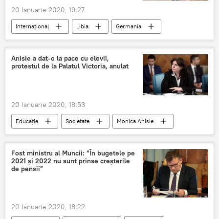
20 Ianuarie 2020, 19:27
Internaţional
Libia
Germania
Anisie a dat-o la pace cu elevii,
protestul de la Palatul Victoria, anulat
20 Ianuarie 2020, 18:53
Educație
Societate
Monica Anisie
Elevi
protest
Palatul Victoria
Fost ministru al Muncii: ”În bugetele pe
2021 și 2022 nu sunt prinse creșterile
de pensii”
20 Ianuarie 2020, 18:22