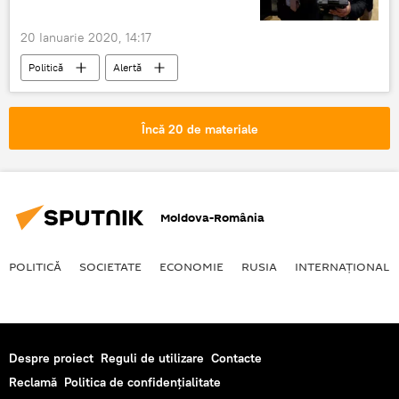
20 Ianuarie 2020, 14:17
Politică
Alertă
Încă 20 de materiale
Moldova-România
POLITICĂ
SOCIETATE
ECONOMIE
RUSIA
INTERNAŢIONAL
Despre proiect
Reguli de utilizare
Contacte
Reclamă
Politica de confidențialitate