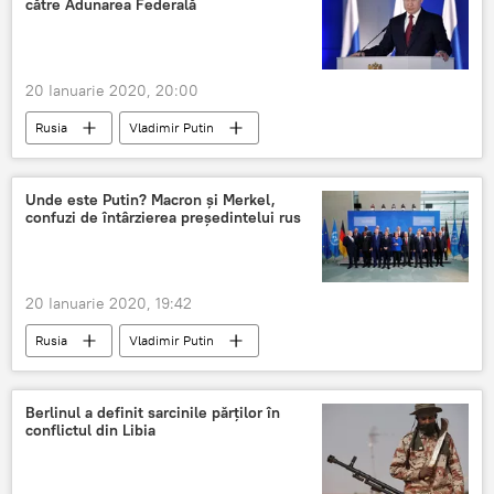
către Adunarea Federală
20 Ianuarie 2020, 20:00
Rusia
Vladimir Putin
Adunarea Federală
Unde este Putin? Macron și Merkel,
confuzi de întârzierea președintelui rus
20 Ianuarie 2020, 19:42
Rusia
Vladimir Putin
Emmanuel Macron
Angela Merkel
Berlinul a definit sarcinile părților în
conflictul din Libia