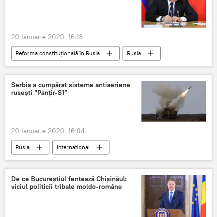
20 Ianuarie 2020, 16:13
Reforma constituțională în Rusia
Rusia
Vladimir Putin
Constituția
Serbia a cumpărat sisteme antiaeriene
rusești “Panțir-S1”
20 Ianuarie 2020, 16:04
Rusia
Internaţional
Sisteme antiracheta
De ce Bucureștiul fentează Chișinăul:
viciul politicii tribale moldo-române