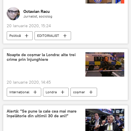
Octavian Racu
Jurnalist, sociolog
20 Ianuarie 2020, 15:24
Politică
EDITORIALIST
republica Moldova
România
Noapte de coşmar la Londra: alte trei
crime prin înjunghiere
20 Ianuarie 2020, 14:45
Internaţional
Londra
coșmar
crime
Alertă: ”Se pune la cale cea mai mare
înșelătorie din ultimii 30 de ani!”