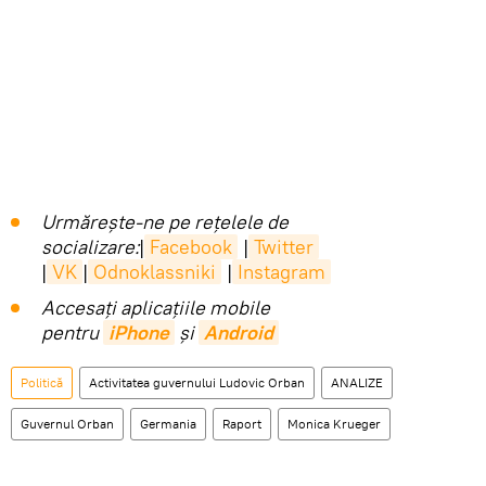
Urmărește-ne pe rețelele de
socializare:
|
Facebook
|
Twitter
|
VK
|
Odnoklassniki
|
Instagram
Accesaţi aplicaţiile mobile
pentru
iPhone
și
Android
Politică
Activitatea guvernului Ludovic Orban
ANALIZE
Guvernul Orban
Germania
Raport
Monica Krueger