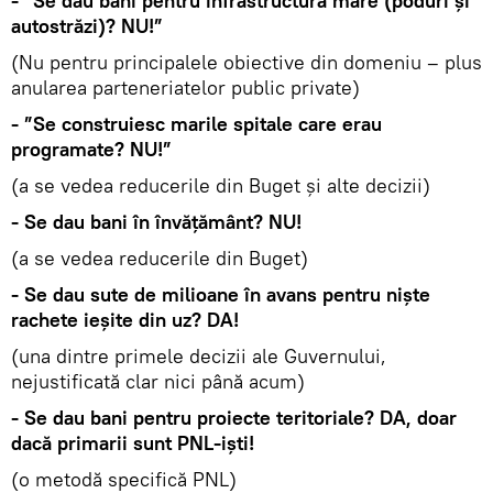
- ”Se dau bani pentru infrastructura mare (poduri și
autostrăzi)? NU!”
(Nu pentru principalele obiective din domeniu – plus
anularea parteneriatelor public private)
- ”Se construiesc marile spitale care erau
programate? NU!”
(a se vedea reducerile din Buget și alte decizii)
- Se dau bani în învățământ? NU!
(a se vedea reducerile din Buget)
- Se dau sute de milioane în avans pentru niște
rachete ieșite din uz? DA!
(una dintre primele decizii ale Guvernului,
nejustificată clar nici până acum)
- Se dau bani pentru proiecte teritoriale? DA, doar
dacă primarii sunt PNL-iști!
(o metodă specifică PNL)