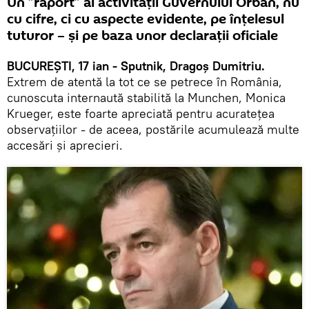
Un ”raport” al activității Guvernului Orban, nu
cu cifre, ci cu aspecte evidente, pe înțelesul
tuturor – și pe baza unor declarații oficiale
BUCUREȘTI, 17 ian - Sputnik, Dragoș Dumitriu.
Extrem de atentă la tot ce se petrece în România,
cunoscuta internaută stabilită la Munchen, Monica
Krueger, este foarte apreciată pentru acuratețea
observațiilor - de aceea, postările acumulează multe
accesări și aprecieri.