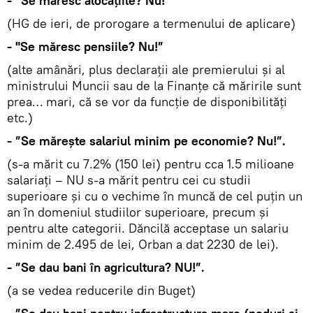
- ”Se măresc alocațiile? Nu!”
(HG de ieri, de prorogare a termenului de aplicare)
- "Se măresc pensiile? Nu!”
(alte amânări, plus declarații ale premierului și al
ministrului Muncii sau de la Finanțe că măririle sunt
prea… mari, că se vor da funcție de disponibilități
etc.)
- ”Se mărește salariul minim pe economie? Nu!”.
(s-a mărit cu 7.2% (150 lei) pentru cca 1.5 milioane
salariați – NU s-a mărit pentru cei cu studii
superioare și cu o vechime în muncă de cel puțin un
an în domeniul studiilor superioare, precum și
pentru alte categorii. Dăncilă acceptase un salariu
minim de 2.495 de lei, Orban a dat 2230 de lei).
- ”Se dau bani în agricultura? NU!”.
(a se vedea reducerile din Buget)