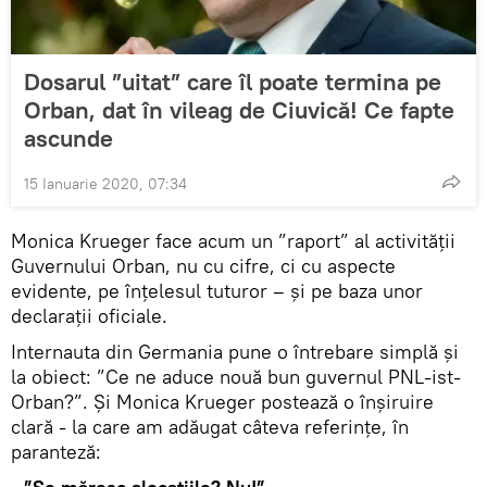
Dosarul ”uitat” care îl poate termina pe
Orban, dat în vileag de Ciuvică! Ce fapte
ascunde
15 Ianuarie 2020, 07:34
Monica Krueger face acum un ”raport” al activității
Guvernului Orban, nu cu cifre, ci cu aspecte
evidente, pe înțelesul tuturor – și pe baza unor
declarații oficiale.
Internauta din Germania pune o întrebare simplă și
la obiect: ”Ce ne aduce nouă bun guvernul PNL-ist-
Orban?”. Și Monica Krueger postează o înșiruire
clară - la care am adăugat câteva referințe, în
paranteză: