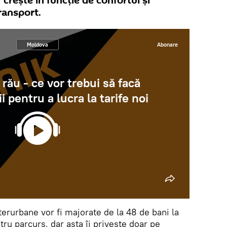
 crește în funcție de confortul și
ransport.
Moldova
Abonare
 rău - ce vor trebui să facă
i pentru a lucra la tarife noi
nterurbane vor fi majorate de la 48 de bani la
ru parcurs, dar asta îi privește doar pe