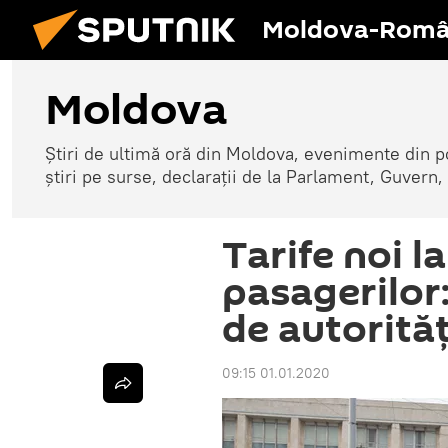
Moldova-Româ
Moldova
Știri de ultimă oră din Moldova, evenimente din p
știri pe surse, declarații de la Parlament, Guvern,
Tarife noi l
pasagerilor:
de autorități
09:15 01.01.2020