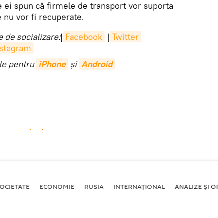
re ei spun că firmele de transport vor suporta
e nu vor fi recuperate.
 de socializare:
|
Facebook
|
Twitter
nstagram
ile pentru
iPhone
și
Android
OCIETATE
ECONOMIE
RUSIA
INTERNAŢIONAL
ANALIZE ȘI OP