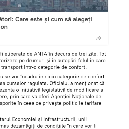
tori: Care este și cum să alegeți
ion
fi eliberate de ANTA în decurs de trei zile. Tot
orizeze pe drumuri și în autogări felul în care
 transport într-o categorie de confort.
nu se vor încadra în nicio categorie de confort
rea curselor regulate. Oficialul a menționat că
ezenta o inițiativă legislativă de modificare a
ere, prin care va oferi Agenţiei Naţionale de
orite în ceea ce privește politicile tarifare
erul Economiei și Infrastructurii, unii
mas dezamăgiți de condițiile în care vor fi