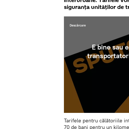
interurbane. Tarifele vor
siguranța unităților de t
Descărcare
E bine sau e
transportatori
Tarifele pentru călătoriile i
70 de bani pentru un kilomet