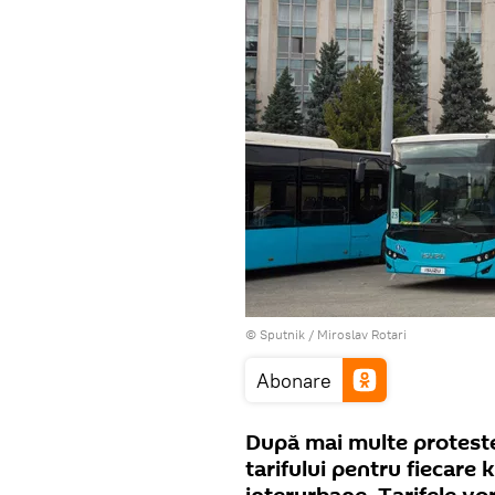
© Sputnik / Miroslav Rotari
Abonare
După mai multe proteste
tarifului pentru fiecare 