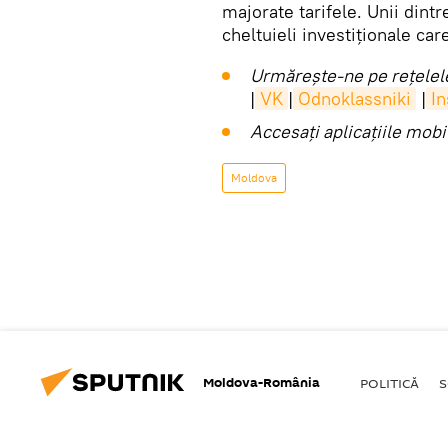
majorate tarifele. Unii dint
cheltuieli investiționale car
Urmărește-ne pe rețelele
|
VK
|
Odnoklassniki
|
I
Accesaţi aplicaţiile mob
Moldova
Moldova-România
POLITICĂ
S