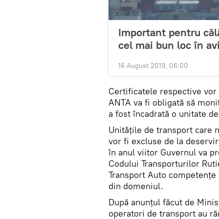
Important pentru călă
cel mai bun loc în av
16 August 2019, 06:00
Certificatele respective vor 
ANTA va fi obligată să monit
a fost încadrată o unitate de
Unitățile de transport care 
vor fi excluse de la deservi
în anul viitor Guvernul va pr
Codului Transporturilor Ruti
Transport Auto competențe sp
din domeniul.
După anunțul făcut de Minist
operatori de transport au ră