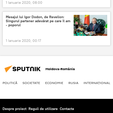
1 Ianuarie 2020, 08:00
Mesajul lui Igor Dodon, de Revelion:
Singurul partener adevărat pe care îl am
- poporul
1 Ianuarie 2020, 00:17
Moldova-România
POLITICĂ
SOCIETATE
ECONOMIE
RUSIA
INTERNAŢIONAL
Despre proiect
Reguli de utilizare
Contacte