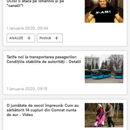
UCIS! Îi atacă pe Iohannis și pe
”canalii”!
1 Ianuarie 2020, 09:44
ANALIZE
Politică
Tarife noi la transportarea pasagerilor:
Condițiile stabilite de autorități - Detalii
1 Ianuarie 2020, 09:15
O jumătate de secol împreună: Cum au
sărbătorit 14 cupluri din Comrat nunta
de aur - Video