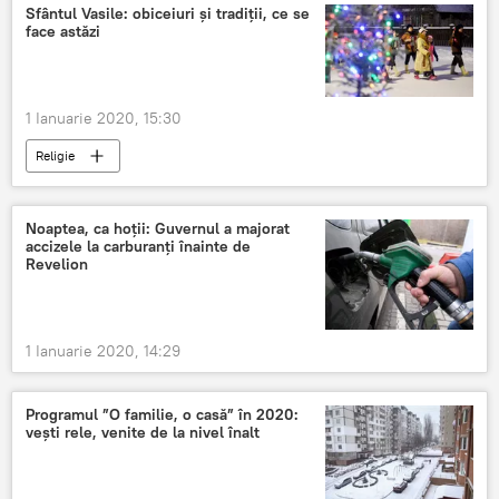
Sfântul Vasile: obiceiuri și tradiții, ce se
face astăzi
1 Ianuarie 2020, 15:30
Religie
Noaptea, ca hoții: Guvernul a majorat
accizele la carburanți înainte de
Revelion
1 Ianuarie 2020, 14:29
Programul ”O familie, o casă” în 2020:
vești rele, venite de la nivel înalt