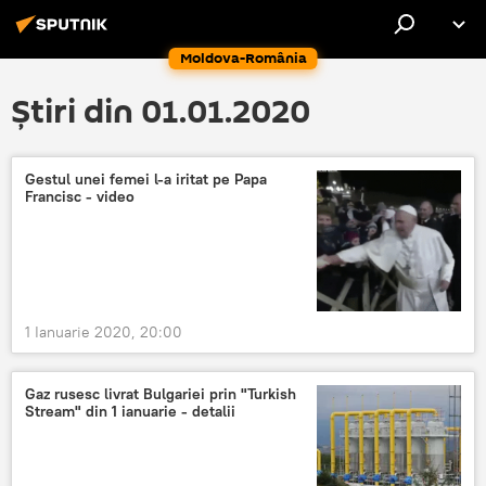
Moldova-România
Știri din 01.01.2020
Gestul unei femei l-a iritat pe Papa
Francisc - video
1 Ianuarie 2020, 20:00
Gaz rusesc livrat Bulgariei prin "Turkish
Stream" din 1 ianuarie - detalii