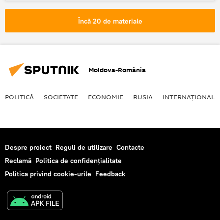
Internaţional
Siria
poliția
Explozie
Încă 20 de materiale
Moldova-România
POLITICĂ
SOCIETATE
ECONOMIE
RUSIA
INTERNAŢIONAL
Despre proiect
Reguli de utilizare
Contacte
Reclamă
Politica de confidențialitate
Politica privind cookie-urile
Feedback