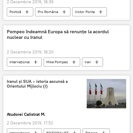
2 Decembrie 2019, 18:39
Politică
Pro România
Victor Ponta
PSD
Pompeo îndeamnă Europa să renunțe la acordul
nuclear cu Iranul
2 Decembrie 2019, 18:20
Internaţional
Mike Pompeo
Iran
SUA
Iranul și SUA – istoria ascunsă a
Orientului Mijlociu (I)
Atudorei Calistrat M.
2 Decembrie 2019, 17:52
Internaţional
EDITORIALIST
Teheran