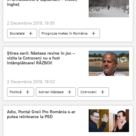
îngheţ
2 Decembrie 2019, 19:35
Societate
Prognoza meteo în România
Viscol
îngheț
Știrea serii: Năstase revine în joc –
vizita la Cotroceni nu a fost
întâmplătoare! RĂZBOI!
2 Decembrie 2019, 19:02
Politică
Adrian Năstase
Cotroceni
joc
Adio, Ponta! Greii Pro România s-ar
putea reîntoarce la PSD