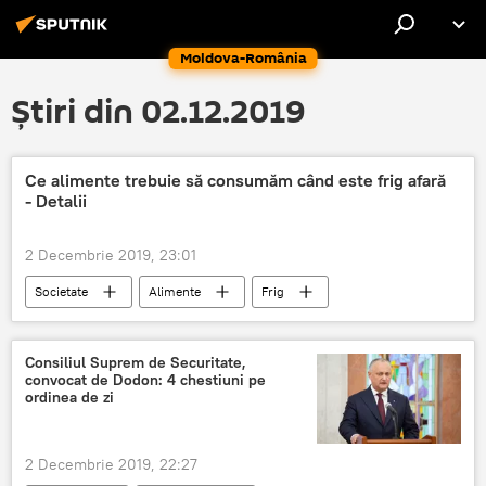
Moldova-România
Știri din 02.12.2019
Ce alimente trebuie să consumăm când este frig afară
- Detalii
2 Decembrie 2019, 23:01
Societate
Alimente
Frig
Consiliul Suprem de Securitate,
convocat de Dodon: 4 chestiuni pe
ordinea de zi
2 Decembrie 2019, 22:27