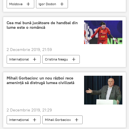
Moldova
Igor Dodon
Cea mai bună jucătoare de handbal din
lume este o româncă
2 Decembrie 2019, 21:59
Internaţional
Cristina Neagu
Handbal
trofeu
Mihail Gorbaciov: un nou război rece
amenință să distrugă lumea civilizată
2 Decembrie 2019, 21:29
Internaţional
Mihail Gorbaciov
Războiul Rece
lumea