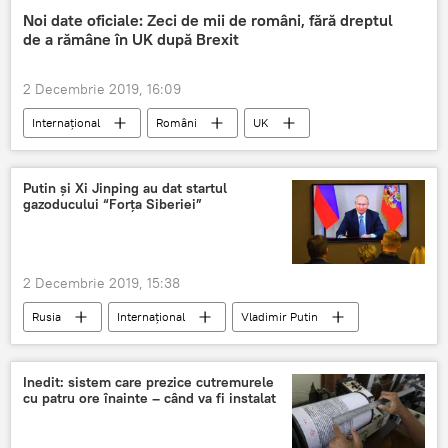
Noi date oficiale: Zeci de mii de români, fără dreptul
de a rămâne în UK după Brexit
2 Decembrie 2019, 16:09
Internaţional
Români
UK
Brexit. Marea Britanie a ieșit din UE
Brexit
Putin și Xi Jinping au dat startul
gazoducului “Forța Siberiei”
2 Decembrie 2019, 15:38
Rusia
Internaţional
Vladimir Putin
Xi Jinping
Gazoduct
Inedit: sistem care prezice cutremurele
cu patru ore înainte – când va fi instalat