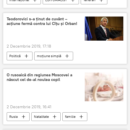
Iran
SUA
Teodorovici s-a ținut de cuvânt –
acțiune fermă contra lui Cîțu și Orban!
2 Decembrie 2019, 17:18
Politică
moțiune simplă
Eugen Teodorovici
Florin Cîţu
O rusoaică din regiunea Moscovei a
născut cel de-al noulea copil
2 Decembrie 2019, 16:41
Rusia
Natalitate
familie