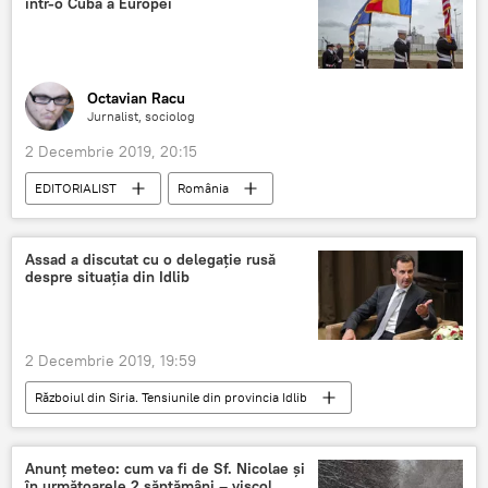
într-o Cubă a Europei
Octavian Racu
Jurnalist, sociolog
2 Decembrie 2019, 20:15
EDITORIALIST
România
Assad a discutat cu o delegație rusă
despre situația din Idlib
2 Decembrie 2019, 19:59
Războiul din Siria. Tensiunile din provincia Idlib
Internaţional
Bashar al-Assad
Siria
Rusia
Anunţ meteo: cum va fi de Sf. Nicolae şi
în următoarele 2 săptămâni – viscol,