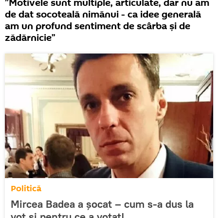
”Motivele sunt multiple, articulate, dar nu am
de dat socoteală nimănui - ca idee generală
am un profund sentiment de scârba și de
zădărnicie”
Politică
Mircea Badea a șocat – cum s-a dus la
vot și pentru ce a votat!