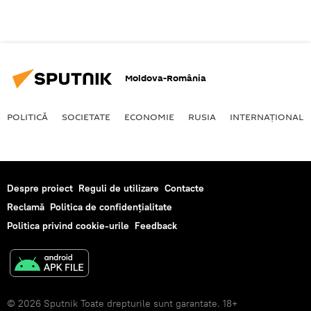
Moldova-România
POLITICĂ
SOCIETATE
ECONOMIE
RUSIA
INTERNAŢIONAL
Despre proiect
Reguli de utilizare
Contacte
Reclamă
Politica de confidențialitate
Politica privind cookie-urile
Feedback
© 2026 Sputnik Toate drepturile sunt garantate. 18+