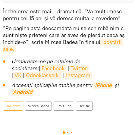
Încheierea este mai… dramatică: ”Vă mulțumesc
pentru cei 15 ani și vă doresc multă la revedere”.
”Pe pagina asta deocamdată nu se schimbă nimic,
sunt niște prieteni care ar avea de pierdut dacă aș
închide-o”, scrie Mircea Badea în finalul
 postării 
sale.
Urmărește-ne pe rețelele de
socializare:
|
Facebook
|
Twitter
|
VK
|
Odnoklassniki
|
Instagram
Accesaţi aplicaţiile mobile pentru
iPhone
și
Android
Societate
Mircea Badea
Emisiune
Decizie