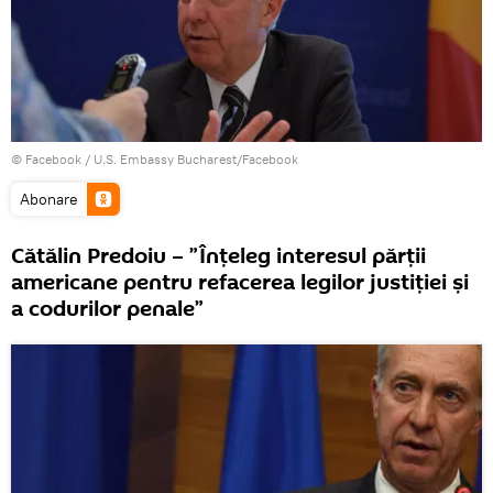
© Facebook /
U.S. Embassy Bucharest/Facebook
Abonare
Cătălin Predoiu – ”Înțeleg interesul părții
americane pentru refacerea legilor justiției și
a codurilor penale”