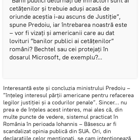
”Banii publici deturnați de infractori sunt ai
cetățenilor și trebuie aduși acasă de
oriunde aceștia i-au ascuns de Justiție”,
spune Predoiu, iar întrebarea noastră este
– vor fi vizați și americanii care au dat
lovituri ”banilor publici ai cetățenilor”
români? Bechtel sau cei protejați în
dosarul Microsoft, de exemplu?...
Interesantă este și concluzia ministrului Predoiu –
”înțeleg interesul părții americane pentru refacerea
legilor justiției și a codurilor penale”. Sincer… nu
prea e de înțeles acest interes, mai ales că, din
multe puncte de vedere, sistemul practicat în
România în perioada Iohannis – Băsescu ar fi
scandalizat opinia publică din SUA. Ori, din
declarațiile celor menționați, se cam intenționează