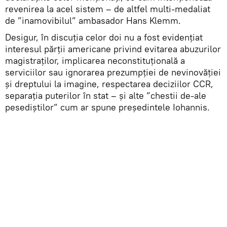
revenirea la acel sistem – de altfel multi-medaliat
de ”inamovibilul” ambasador Hans Klemm.
Desigur, în discuția celor doi nu a fost evidențiat
interesul părții americane privind evitarea abuzurilor
magistraților, implicarea neconstituțională a
serviciilor sau ignorarea prezumpției de nevinovăției
și dreptului la imagine, respectarea deciziilor CCR,
separația puterilor în stat – și alte ”chestii de-ale
pesediștilor” cum ar spune președintele Iohannis.