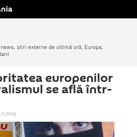
nia
 news, știri externe de ultimă oră, Europa,
arii
oritatea europenilor
ralismul se află într-
7.11.2019
)