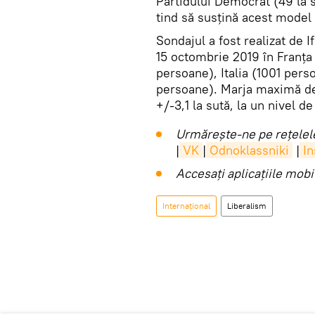
Partidului Democrat (49 la s
tind să susțină acest model 
Sondajul a fost realizat de 
15 octombrie 2019 în Franța
persoane), Italia (1001 per
persoane). Marja maximă de e
+/-3,1 la sută, la un nivel d
Urmărește-ne pe rețelele
|
VK
|
Odnoklassniki
|
I
Accesaţi aplicaţiile mob
Internaţional
Liberalism