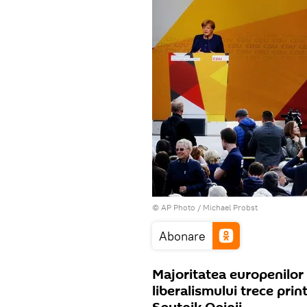
© AP Photo / Michael Probst
Abonare
Majoritatea europenilor 
liberalismului trece prin