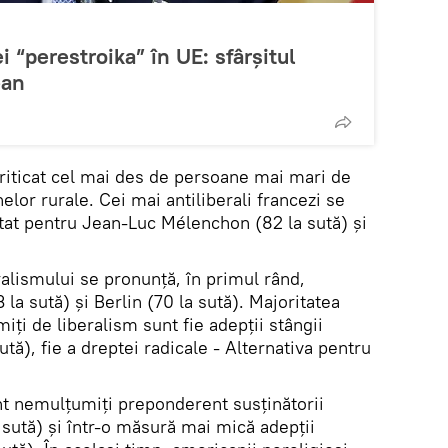
i “perestroika” în UE: sfârșitul
ean
criticat cel mai des de persoane mai mari de
elor rurale. Cei mai antiliberali francezi se
otat pentru Jean-Luc Mélenchon (82 la sută) și
alismului se pronunță, în primul rând,
la sută) și Berlin (70 la sută). Majoritatea
ți de liberalism sunt fie adepții stângii
ută), fie a dreptei radicale - Alternativa pentru
unt nemulțumiți preponderent susținătorii
 sută) și într-o măsură mai mică adepții