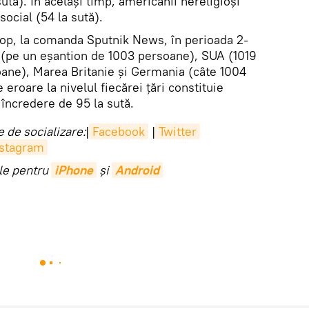
ută). În același timp, americanii nereligioși
social (54 la sută).
Ifop, la comanda Sputnik News, în perioada 2-
 (pe un eșantion de 1003 persoane), SUA (1019
soane), Marea Britanie și Germania (câte 1004
roare la nivelul fiecărei țări constituie
e încredere de 95 la sută.
 de socializare:
|
Facebook
|
Twitter
nstagram
ile pentru
iPhone
și
Android