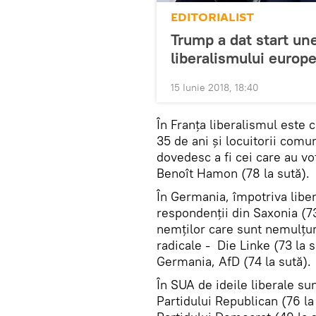
EDITORIALIST
Trump a dat start une
liberalismului europ
15 Iunie 2018, 18:40
În Franța liberalismul este 
35 de ani și locuitorii comun
dovedesc a fi cei care au v
Benoît Hamon (78 la sută).
În Germania, împotriva liber
respondenții din Saxonia (73 
nemților care sunt nemulțumi
radicale - Die Linke (73 la s
Germania, AfD (74 la sută).
În SUA de ideile liberale s
Partidului Republican (76 la