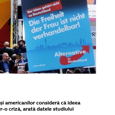
și americanilor consideră că ideea
tr-o criză, arată datele studiului