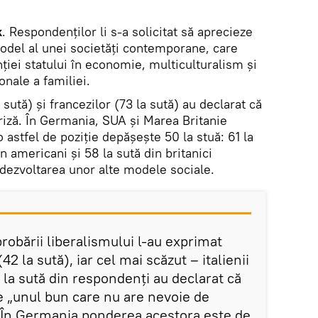
k
. Respondenților li s-a solicitat să aprecieze
model al unei societăți contemporane, care
ției statului în economie, multiculturalism și
onale a familiei.
 sută) și francezilor (73 la sută) au declarat că
criză. În Germania, SUA și Marea Britanie
 astfel de poziție depășește 50 la stuă: 61 la
n americani și 58 la sută din britanici
dezvoltarea unor alte modele sociale.
probării liberalismului l-au exprimat
 (42 la sută), iar cel mai scăzut – italienii
0 la sută din respondenți au declarat că
e „unul bun care nu are nevoie de
”. În Germania ponderea acestora este de