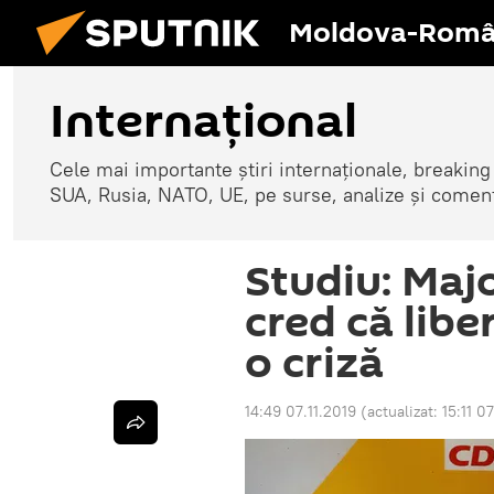
Moldova-Româ
Internaţional
Cele mai importante știri internaționale, breaking
SUA, Rusia, NATO, UE, pe surse, analize și coment
Studiu: Maj
cred că libe
o criză
14:49 07.11.2019
(actualizat:
15:11 0