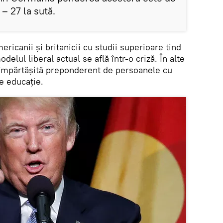
 – 27 la sută.
ricanii și britanicii cu studii superioare tind
elul liberal actual se află într-o criză. În alte
e împărtășită preponderent de persoanele cu
e educație.