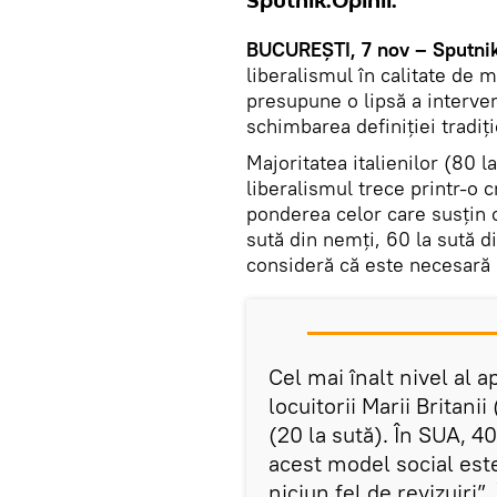
Sputnik.Opinii.
BUCUREȘTI, 7 nov – Sputni
liberalismul în calitate de 
presupune o lipsă a interven
schimbarea definiției tradiți
Majoritatea italienilor (80 la
liberalismul trece printr-o 
ponderea celor care susțin o
sută din nemți, 60 la sută di
consideră că este necesară 
Cel mai înalt nivel al a
locuitorii Marii Britanii
(20 la sută). În SUA, 4
acest model social est
niciun fel de revizuiri