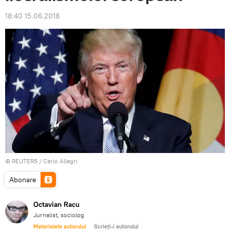
18:40 15.06.2018
©
REUTERS
/ Carlo Allegri
Abonare
Octavian Racu
Jurnalist, sociolog
Materialele autorului
Scrieți-i autorului