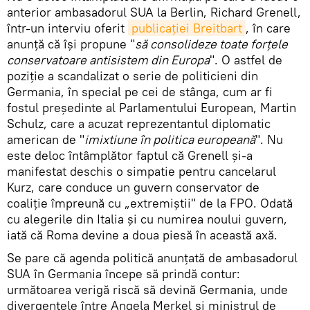
anterior ambasadorul SUA la Berlin, Richard Grenell,
într-un interviu oferit
publicației Breitbart
, în care
anunță că își propune "
să consolideze toate forțele
conservatoare antisistem din Europa
". O astfel de
poziție a scandalizat o serie de politicieni din
Germania, în special pe cei de stânga, cum ar fi
fostul președinte al Parlamentului European, Martin
Schulz, care a acuzat reprezentantul diplomatic
american de "
imixtiune în politica europeană
". Nu
este deloc întâmplător faptul că Grenell și-a
manifestat deschis o simpatie pentru cancelarul
Kurz, care conduce un guvern conservator de
coaliție împreună cu „extremiștii" de la FPO. Odată
cu alegerile din Italia și cu numirea noului guvern,
iată că Roma devine a doua piesă în această axă.
Se pare că agenda politică anunțată de ambasadorul
SUA în Germania începe să prindă contur:
următoarea verigă riscă să devină Germania, unde
divergențele între Angela Merkel și ministrul de