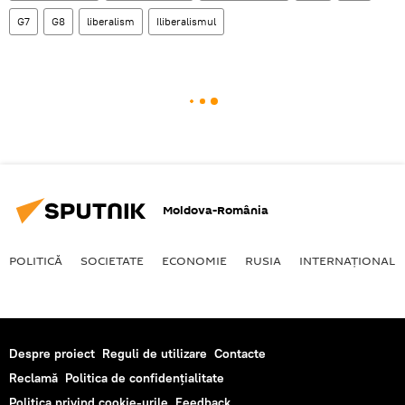
G7
G8
liberalism
Iliberalismul
Moldova-România
POLITICĂ
SOCIETATE
ECONOMIE
RUSIA
INTERNAŢIONAL
Despre proiect
Reguli de utilizare
Contacte
Reclamă
Politica de confidențialitate
Politica privind cookie-urile
Feedback