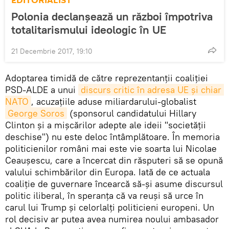
EDITORIALIST
Polonia declanșează un război împotriva
totalitarismului ideologic în UE
21 Decembrie 2017, 19:10
Adoptarea timidă de către reprezentanții coaliției
PSD-ALDE a unui
discurs critic în adresa UE și chiar 
NATO
, acuzațiile aduse miliardarului-globalist
George Soros
(sponsorul candidatului Hillary
Clinton și a mișcărilor adepte ale ideii "societății
deschise") nu este deloc întâmplătoare. În memoria
politicienilor români mai este vie soarta lui Nicolae
Ceaușescu, care a încercat din răsputeri să se opună
valului schimbărilor din Europa. Iată de ce actuala
coaliție de guvernare încearcă să-și asume discursul
politic iliberal, în speranța că va reuși să urce în
carul lui Trump și celorlalți politicieni europeni. Un
rol decisiv ar putea avea numirea noului ambasador