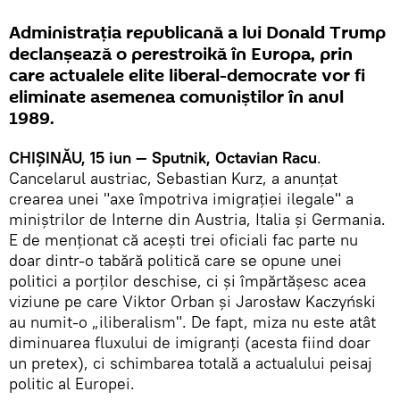
Administrația republicană a lui Donald Trump
declanșează o perestroikă în Europa, prin
care actualele elite liberal-democrate vor fi
eliminate asemenea comuniștilor în anul
1989.
CHIȘINĂU, 15 iun — Sputnik, Octavian Racu
.
Cancelarul austriac, Sebastian Kurz, a anunțat
crearea unei "axe împotriva imigrației ilegale" a
miniștrilor de Interne din Austria, Italia și Germania.
E de menționat că acești trei oficiali fac parte nu
doar dintr-o tabără politică care se opune unei
politici a porților deschise, ci și împărtășesc acea
viziune pe care Viktor Orban și Jarosław Kaczyński
au numit-o „iliberalism". De fapt, miza nu este atât
diminuarea fluxului de imigranți (acesta fiind doar
un pretex), ci schimbarea totală a actualului peisaj
politic al Europei.