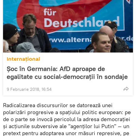
Internaţional
Șoc în Germania: AfD aproape de
egalitate cu social-democrații în sondaje
9 Februarie 2018, 16:54
Radicalizarea discursurilor se datorează unei
polarizări progresive a spațiului politic european: pe
de o parte se invocă pericolul la adresa democrației
și acțiunile subversive ale "agenților lui Putin" — un
pretext pentru adoptarea unor măsuri represive, pe