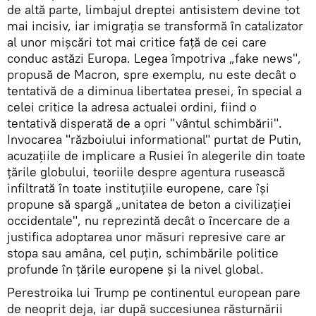
de altă parte, limbajul dreptei antisistem devine tot
mai incisiv, iar imigrația se transformă în catalizator
al unor mișcări tot mai critice față de cei care
conduc astăzi Europa. Legea împotriva „fake news",
propusă de Macron, spre exemplu, nu este decât o
tentativă de a diminua libertatea presei, în special a
celei critice la adresa actualei ordini, fiind o
tentativă disperată de a opri "vântul schimbării".
Invocarea "războiului informational" purtat de Putin,
acuzațiile de implicare a Rusiei în alegerile din toate
țările globului, teoriile despre agentura rusească
infiltrată în toate instituțiile europene, care își
propune să spargă „unitatea de beton a civilizației
occidentale", nu reprezintă decât o încercare de a
justifica adoptarea unor măsuri represive care ar
stopa sau amâna, cel puțin, schimbările politice
profunde în țările europene și la nivel global.
Perestroika lui Trump pe continentul european pare
de neoprit deja, iar după succesiunea răsturnării