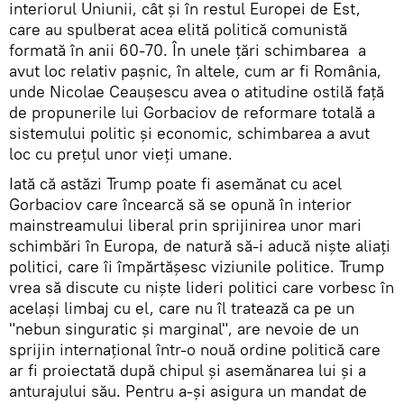
interiorul Uniunii, cât și în restul Europei de Est,
care au spulberat acea elită politică comunistă
formată în anii 60-70. În unele țări schimbarea a
avut loc relativ pașnic, în altele, cum ar fi România,
unde Nicolae Ceaușescu avea o atitudine ostilă față
de propunerile lui Gorbaciov de reformare totală a
sistemului politic și economic, schimbarea a avut
loc cu prețul unor vieți umane.
Iată că astăzi Trump poate fi asemănat cu acel
Gorbaciov care încearcă să se opună în interior
mainstreamului liberal prin sprijinirea unor mari
schimbări în Europa, de natură să-i aducă niște aliați
politici, care îi împărtășesc viziunile politice. Trump
vrea să discute cu niște lideri politici care vorbesc în
același limbaj cu el, care nu îl tratează ca pe un
"nebun singuratic și marginal", are nevoie de un
sprijin internațional într-o nouă ordine politică care
ar fi proiectată după chipul și asemănarea lui și a
anturajului său. Pentru a-și asigura un mandat de