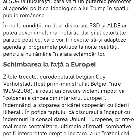
al SUA la București, care va fi un puternic promotor
al agendei politico-ideologice a lui Trump în spațiul
public românesc.
În noile condiții, nu doar discursul PSD și ALDE ar
putea deveni mult mai hotărât, dar și al celorlalte
partide politice, care vor fi nevoite să-și adapteze
agenda și programele politice la noile realități,
pentru a nu rămâne în afara schimbărilor.
Schimbarea la față a Europei
Zilele trecute, eurodeputatul belgian Guy
Verhofstadt (fost prim-ministrul al Belgiei între
1999-2008), a rostit un discurs violent împotriva
"coloanei a cincea din interiorul Europei",
îndemnând la stoparea oricărei cooperări cu liderii
iliberali. În pofida faptului că discursul a început cu
îndemnuri la consolidarea Uniunii Europene, printr-o
mai mare centralizare, ultimele afirmații combative
pot fi interpretate drept o incitare la un "război civil