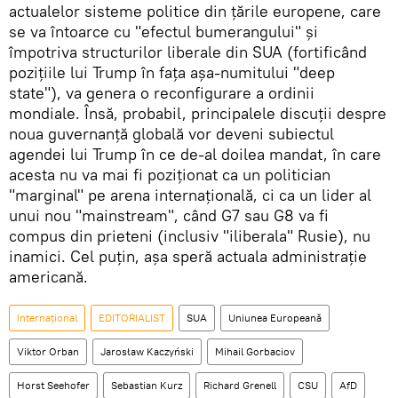
actualelor sisteme politice din țările europene, care
se va întoarce cu "efectul bumerangului" și
împotriva structurilor liberale din SUA (fortificând
pozițiile lui Trump în fața așa-numitului "deep
state"), va genera o reconfigurare a ordinii
mondiale. Însă, probabil, principalele discuții despre
noua guvernanță globală vor deveni subiectul
agendei lui Trump în ce de-al doilea mandat, în care
acesta nu va mai fi poziționat ca un politician
"marginal" pe arena internațională, ci ca un lider al
unui nou "mainstream", când G7 sau G8 va fi
compus din prieteni (inclusiv "iliberala" Rusie), nu
inamici. Cel puțin, așa speră actuala administrație
americană.
Internaţional
EDITORIALIST
SUA
Uniunea Europeană
Viktor Orban
Jarosław Kaczyński
Mihail Gorbaciov
Horst Seehofer
Sebastian Kurz
Richard Grenell
CSU
AfD