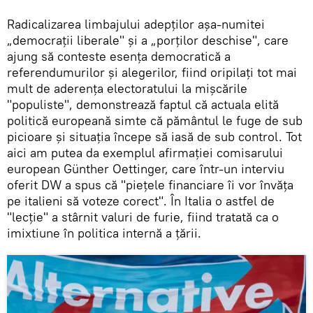
Radicalizarea limbajului adepților așa-numitei
„democrații liberale" și a „porților deschise", care
ajung să conteste esența democratică a
referendumurilor și alegerilor, fiind oripilați tot mai
mult de aderența electoratului la mișcările
"populiste", demonstrează faptul că actuala elită
politică europeană simte că pământul le fuge de sub
picioare și situația începe să iasă de sub control. Tot
aici am putea da exemplul afirmației comisarului
european Günther Oettinger, care într-un interviu
oferit DW a spus că "piețele financiare îi vor învăța
pe italieni să voteze corect". În Italia o astfel de
"lecție" a stârnit valuri de furie, fiind tratată ca o
imixtiune în politica internă a țării.