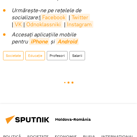
Urmărește-ne pe rețelele de
socializare:
|
Facebook
|
Twitter
|
VK
|
Odnoklassniki
|
Instagram
Accesaţi aplicaţiile mobile
pentru
iPhone
și
Android
Societate
Educație
Profesori
Salarii
Moldova-România
POLITICĂ
SOCIETATE
ECONOMIE
RUSIA
INTERNAŢIONAL