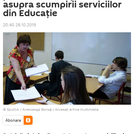
asupra scumpirii serviciilor
din Educație
20:40 28.10.2019
© Sputnik / Александр Вильф
/
Accesați arhiva multimedia
Abonare