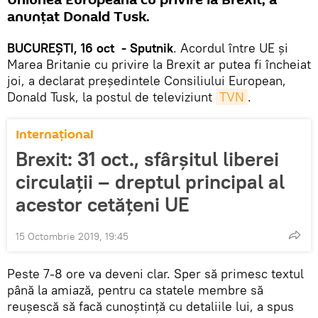
Uniunea Europeană cu privire la Brexit, a
anunțat Donald Tusk.
BUCUREȘTI, 16 oct - Sputnik
. Acordul între UE și
Marea Britanie cu privire la Brexit ar putea fi încheiat
joi, a declarat președintele Consiliului European,
Donald Tusk, la postul de televiziunt
TVN
.
Internaţional
Brexit: 31 oct., sfârşitul liberei
circulaţii – dreptul principal al
acestor cetăţeni UE
15 Octombrie 2019, 19:45
Peste 7-8 ore va deveni clar. Sper să primesc textul
până la amiază, pentru ca statele membre să
reușescă să facă cunoștință cu detaliile lui, a spus