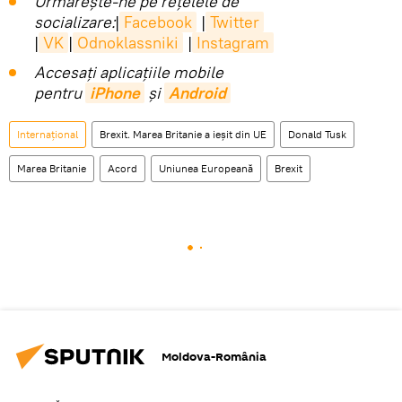
Urmărește-ne pe rețelele de
socializare:
|
Facebook
|
Twitter
|
VK
|
Odnoklassniki
|
Instagram
Accesaţi aplicaţiile mobile
pentru
iPhone
și
Android
Internaţional
Brexit. Marea Britanie a ieșit din UE
Donald Tusk
Marea Britanie
Acord
Uniunea Europeană
Brexit
Moldova-România