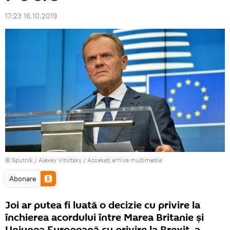
17:23 16.10.2019
© Sputnik / Alexey Vitvitsky
/
Accesați arhiva multimedia
Abonare
Joi ar putea fi luată o decizie cu privire la
închierea acordului între Marea Britanie și