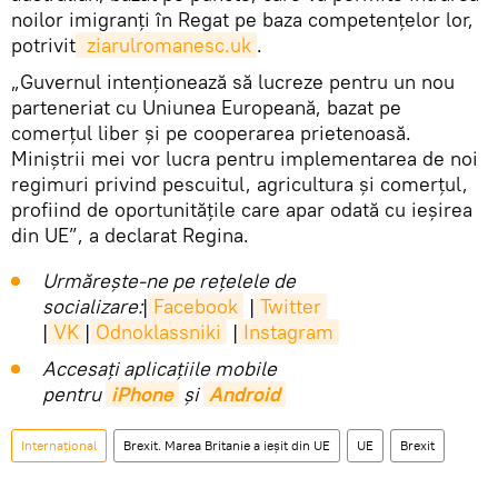
noilor imigranți în Regat pe baza competențelor lor,
potrivit
 ziarulromanesc.uk
.
„Guvernul intenționează să lucreze pentru un nou
parteneriat cu Uniunea Europeană, bazat pe
comerțul liber și pe cooperarea prietenoasă.
Miniștrii mei vor lucra pentru implementarea de noi
regimuri privind pescuitul, agricultura şi comerțul,
profiind de oportunitățile care apar odată cu ieșirea
din UE”, a declarat Regina.
Urmărește-ne pe rețelele de
socializare:
|
Facebook
|
Twitter
|
VK
|
Odnoklassniki
|
Instagram
Accesaţi aplicaţiile mobile
pentru
iPhone
și
Android
Internaţional
Brexit. Marea Britanie a ieșit din UE
UE
Brexit