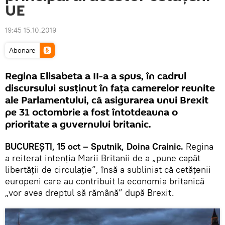
UE
19:45 15.10.2019
Abonare
Regina Elisabeta a II-a a spus, în cadrul
discursului susţinut în fața camerelor reunite
ale Parlamentului, că asigurarea unui Brexit
pe 31 octombrie a fost întotdeauna o
prioritate a guvernului britanic.
BUCUREŞTI, 15 oct – Sputnik, Doina Crainic.
Regina
a reiterat intenţia Marii Britanii de a „pune capăt
libertății de circulaţie”, însă a subliniat că cetățenii
europeni care au contribuit la economia britanică
„vor avea dreptul să rămână” după Brexit.