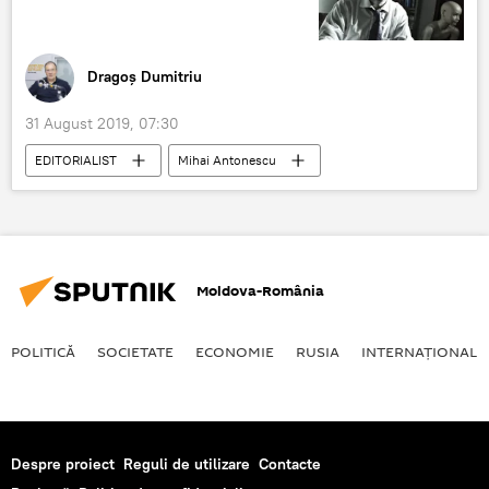
Dragoș Dumitriu
31 August 2019, 07:30
EDITORIALIST
Mihai Antonescu
Moldova-România
POLITICĂ
SOCIETATE
ECONOMIE
RUSIA
INTERNAŢIONAL
Despre proiect
Reguli de utilizare
Contacte