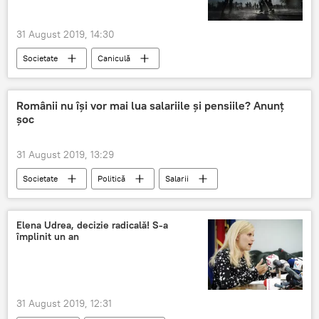
31 August 2019, 14:30
Societate
Caniculă
Prognoza meteo în România
Românii nu își vor mai lua salariile și pensiile? Anunț
șoc
31 August 2019, 13:29
Societate
Politică
Salarii
Pensii
Anunț
Elena Udrea, decizie radicală! S-a
împlinit un an
31 August 2019, 12:31