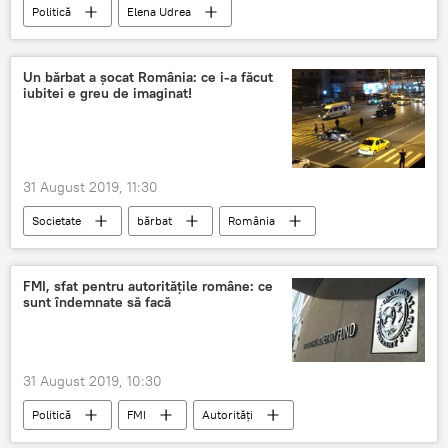
Politică
Elena Udrea
Un bărbat a șocat România: ce i-a făcut
iubitei e greu de imaginat!
31 August 2019, 11:30
Societate
bărbat
România
FMI, sfat pentru autoritățile române: ce
sunt îndemnate să facă
31 August 2019, 10:30
Politică
FMI
Autorități