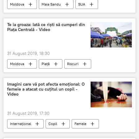
Moldova
Maia Sandu
SUA
vizită
Te ia groaza: Iată ce riști să cumperi din
Piața Centrală - Video
31 August 2019, 18:30
Moldova
Piață
Riscuri
Imagini care vă pot afecta emoțional: O
femeie a atacat cu cuțitul un copil -
Video
31 August 2019, 17:30
Internaţional
Copil
Femeie