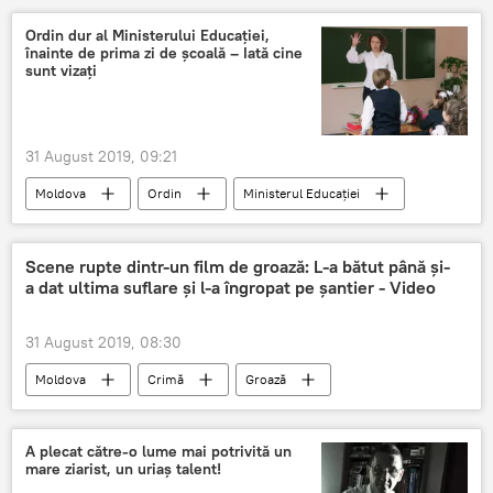
Ordin dur al Ministerului Educației,
înainte de prima zi de școală – Iată cine
sunt vizați
31 August 2019, 09:21
Moldova
Ordin
Ministerul Educației
Scene rupte dintr-un film de groază: L-a bătut până și-
a dat ultima suflare și l-a îngropat pe șantier - Video
31 August 2019, 08:30
Moldova
Crimă
Groază
Film
A plecat către-o lume mai potrivită un
mare ziarist, un uriaș talent!